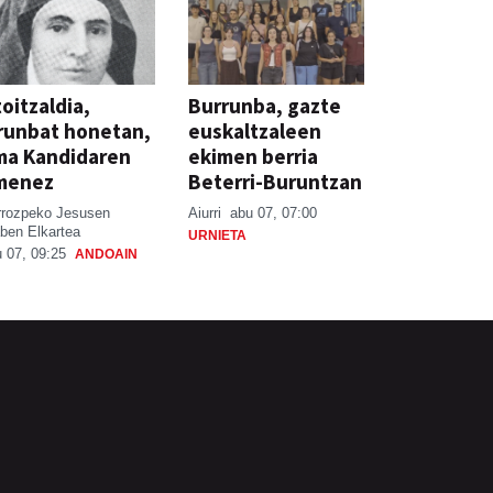
oitzaldia,
Burrunba, gazte
runbat honetan,
euskaltzaleen
ma Kandidaren
ekimen berria
menez
Beterri-Buruntzan
rrozpeko Jesusen
Aiurri
abu 07, 07:00
ben Elkartea
URNIETA
 07, 09:25
ANDOAIN