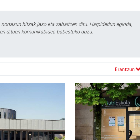
ortasun hitzak jaso eta zabaltzen ditu. Harpidedun eginda,
tzen dituen komunikabidea babestuko duzu.
Erantzun