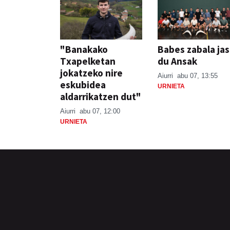
"Banakako
Babes zabala ja
Txapelketan
du Ansak
jokatzeko nire
Aiurri
abu 07, 13:55
eskubidea
URNIETA
aldarrikatzen dut"
Aiurri
abu 07, 12:00
URNIETA