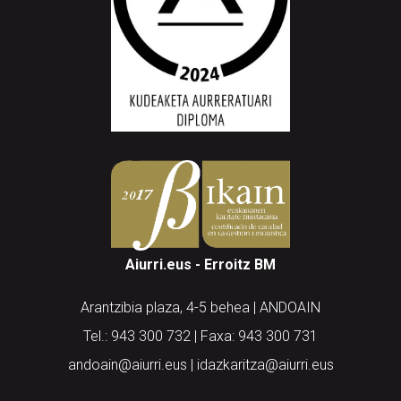
Aiurri.eus - Erroitz BM
Arantzibia plaza, 4-5 behea | ANDOAIN
Tel.: 943 300 732 | Faxa: 943 300 731
andoain@aiurri.eus | idazkaritza@aiurri.eus