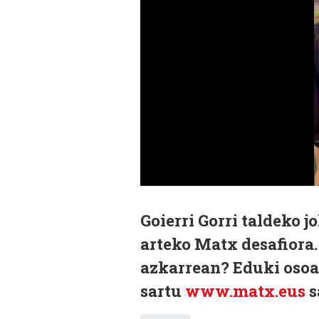
Goierri Gorri taldeko j
arteko Matx desafiora.
azkarrean? Eduki osoa
sartu
www.matx.eus
s