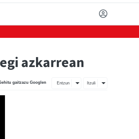
tegi azkarrean
Gehitu gaitzazu Googlen
Entzun
Itzuli