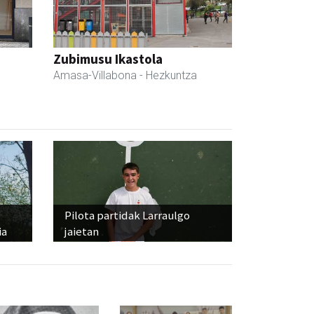
Zubimusu Ikastola
Amasa-Villabona
- Hezkuntza
Pilota partidak Larraulgo
ia
jaietan