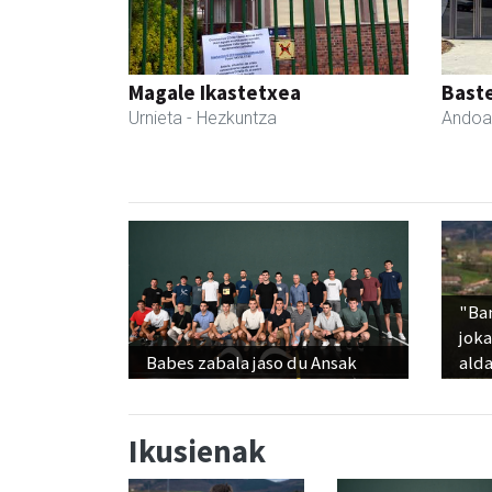
Magale Ikastetxea
Bast
Urnieta
- Hezkuntza
Andoa
"Ba
jok
Babes zabala jaso du Ansak
alda
Ikusienak