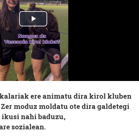
okalariak ere animatu dira kirol kluben
 Zer moduz moldatu ote dira galdetegi
 ikusi nahi baduzu,
are sozialean.