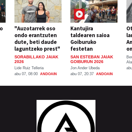
so
"Auzotarrek oso
Kantujira
Ot
ondo erantzuten
taldearen saioa
la
dute, beti daude
Goiburuko
A
laguntzeko prest"
festetan
o
SORABILLAKO JAIAK
SAN ESTEBAN JAIAK
Be
2026
GOIBURUN 2026
Ala
Lide Ruiz Telleria
Jon Ander Ubeda
abu
abu 07, 08:00
abu 07, 20:37
ANDOAIN
ANDOAIN