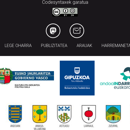
Codesyntaxek garatua
LEGE OHARRA
PUBLIZITATEA
ARAUAK
HARREMANET