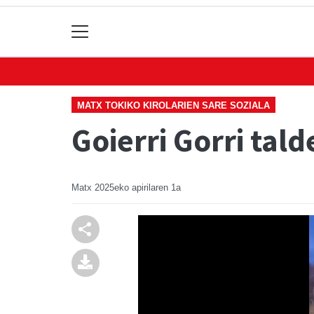
MATX TOKIKO KIROLARIEN SARE SOZIALA
Goierri Gorri tal
Matx
2025eko apirilaren 1a