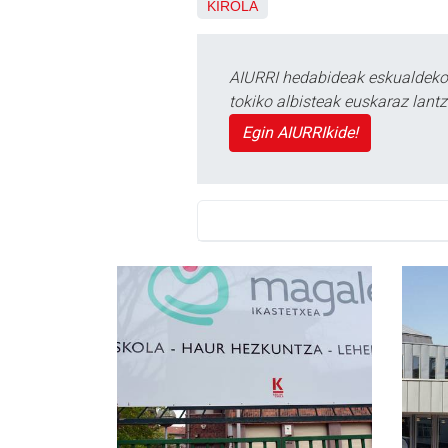
KIROLA
AIURRI hedabideak eskualdeko n
tokiko albisteak euskaraz lan
Egin AIURRIkide!