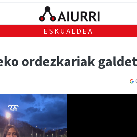
ESKUALDEA
deko ordezkariak galde