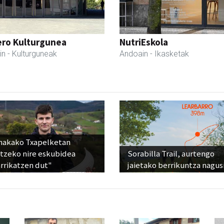
ero Kulturgunea
NutriEskola
in
- Kulturguneak
Andoain
- Ikasketak
nakako Txapelketan
atzeko nire eskubidea
Sorabilla Trail, aurtengo
rrikatzen dut"
jaietako berrikuntza nagus