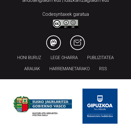
andoain@aiurri.eus | idazkaritza@aiurri.eus
Codesyntaxek garatua
HONI BURUZ
LEGE OHARRA
PUBLIZITATEA
ARAUAK
HARREMANETARAKO
RSS