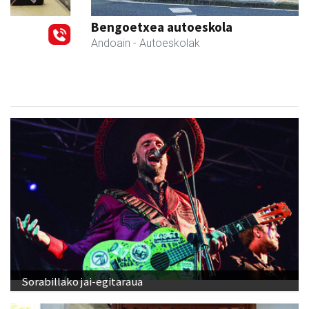
Previous
Next
Bengoetxea autoeskola
Andoain
- Autoeskolak
Sorabillako jai-egitaraua