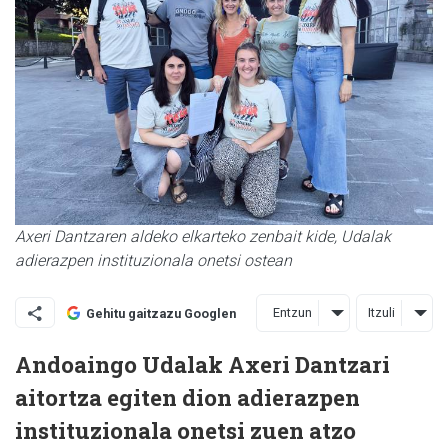
Axeri Dantzaren aldeko elkarteko zenbait kide, Udalak
adierazpen instituzionala onetsi ostean
Entzun
Itzuli
Gehitu gaitzazu Googlen
Andoaingo Udalak Axeri Dantzari
aitortza egiten dion adierazpen
instituzionala onetsi zuen atzo