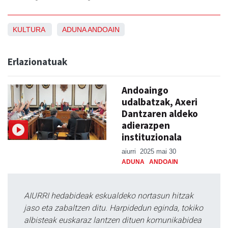
KULTURA
ADUNA
ANDOAIN
Erlazionatuak
Andoaingo
udalbatzak, Axeri
Dantzaren aldeko
adierazpen
instituzionala
aiurri
2025 mai 30
ADUNA
ANDOAIN
AIURRI hedabideak eskualdeko nortasun hitzak
jaso eta zabaltzen ditu. Harpidedun eginda, tokiko
albisteak euskaraz lantzen dituen komunikabidea