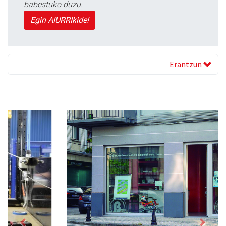
babestuko duzu.
Egin AIURRIkide!
Erantzun