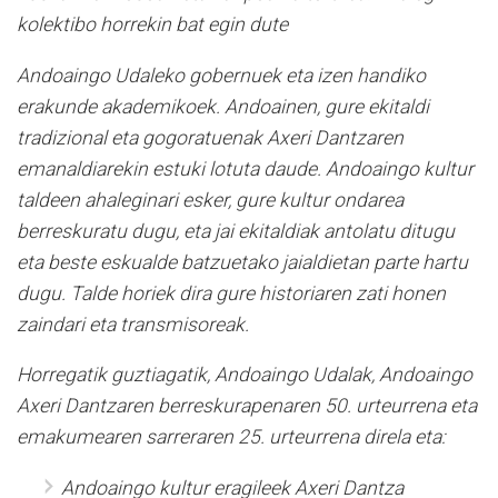
kolektibo horrekin bat egin dute
Andoaingo Udaleko gobernuek eta izen handiko
erakunde akademikoek. Andoainen, gure ekitaldi
tradizional eta gogoratuenak Axeri Dantzaren
emanaldiarekin estuki lotuta daude. Andoaingo kultur
taldeen ahaleginari esker, gure kultur ondarea
berreskuratu dugu, eta jai ekitaldiak antolatu ditugu
eta beste eskualde batzuetako jaialdietan parte hartu
dugu. Talde horiek dira gure historiaren zati honen
zaindari eta transmisoreak.
Horregatik guztiagatik, Andoaingo Udalak, Andoaingo
Axeri Dantzaren berreskurapenaren 50. urteurrena eta
emakumearen sarreraren 25. urteurrena direla eta:
Andoaingo kultur eragileek Axeri Dantza