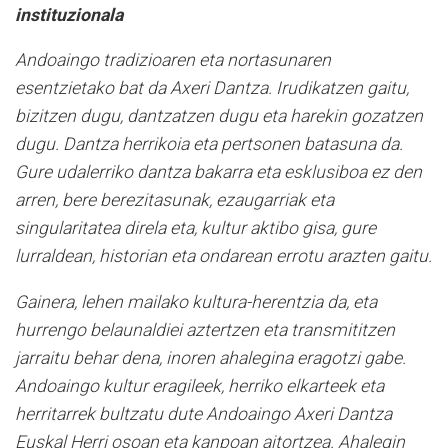
instituzionala
Andoaingo tradizioaren eta nortasunaren
esentzietako bat da Axeri Dantza. Irudikatzen gaitu,
bizitzen dugu, dantzatzen dugu eta harekin gozatzen
dugu. Dantza herrikoia eta pertsonen batasuna da.
Gure udalerriko dantza bakarra eta esklusiboa ez den
arren, bere berezitasunak, ezaugarriak eta
singularitatea direla eta, kultur aktibo gisa, gure
lurraldean, historian eta ondarean errotu arazten gaitu.
Gainera, lehen mailako kultura-herentzia da, eta
hurrengo belaunaldiei aztertzen eta transmititzen
jarraitu behar dena, inoren ahalegina eragotzi gabe.
Andoaingo kultur eragileek, herriko elkarteek eta
herritarrek bultzatu dute Andoaingo Axeri Dantza
Euskal Herri osoan eta kanpoan aitortzea. Ahalegin