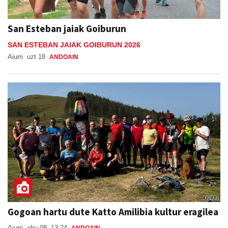
San Esteban jaiak Goiburun
SAN ESTEBAN JAIAK GOIBURUN 2026
Aiurri
uzt 18
ANDOAIN
Gogoan hartu dute Katto Amilibia kultur eragilea
Aiurri
abu 08, 13:24