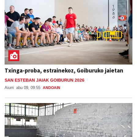
Txinga-proba, estrainekoz, Goiburuko jaietan
SAN ESTEBAN JAIAK GOIBURUN 2026
Aiurri
abu 09, 09:55
ANDOAIN