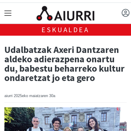
ESKUALDEA
Udalbatzak Axeri Dantzaren
aldeko adierazpena onartu
du, babestu beharreko kultur
ondaretzat jo eta gero
aiurri
2025eko maiatzaren 30a