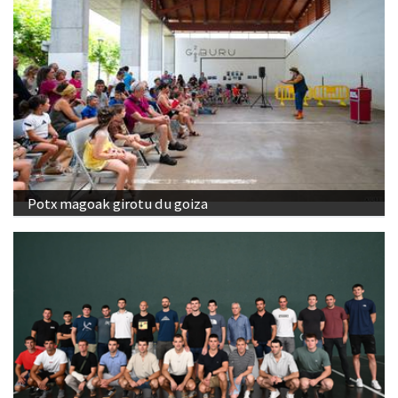
Potx magoak girotu du goiza