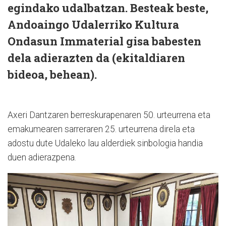
egindako udalbatzan. Besteak beste,
Andoaingo Udalerriko Kultura
Ondasun Immaterial gisa babesten
dela adierazten da (ekitaldiaren
bideoa, behean).
Axeri Dantzaren berreskurapenaren 50. urteurrena eta
emakumearen sarreraren 25. urteurrena direla eta
adostu dute Udaleko lau alderdiek sinbologia handia
duen adierazpena.