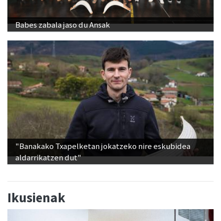
Babes zabala jaso du Ansak
"Banakako Txapelketan jokatzeko nire eskubidea
aldarrikatzen dut"
Ikusienak