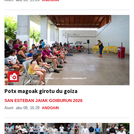
ANDOAIN
Potx magoak girotu du goiza
SAN ESTEBAN JAIAK GOIBURUN 2026
Aiurri
abu 08, 16:28
ANDOAIN