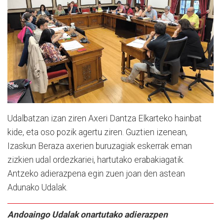
Udalbatzan izan ziren Axeri Dantza Elkarteko hainbat
kide, eta oso pozik agertu ziren. Guztien izenean,
Izaskun Beraza axerien buruzagiak eskerrak eman
zizkien udal ordezkariei, hartutako erabakiagatik.
Antzeko adierazpena egin zuen joan den astean
Adunako Udalak.
Andoaingo Udalak onartutako adierazpen