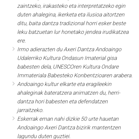
zaintzeko, irakasteko eta interpretatzeko egin
duten ahalegina, ikerketa eta ilusioa aitortzen
ditu, baita dantza tradizional horri esker beste
leku batzuetan lur honetako jendea irudikatzea
ere.
Irmo adierazten du Axeri Dantza Andoaingo
Udalerriko Kultura Ondasun Imaterial gisa
babesten dela, UNESCOren Kultura Ondare
Immateriala Babesteko Konbentzioaren arabera.
Andoaingo kultur elkarte eta eragileekin
ahaleginak bateratzera animatzen du, herri-
dantza hori babesten eta defendatzen
jarraitzeko.
Eskerrak eman nahi dizkie 50 urte hauetan
Andoaingo Axeri Dantza bizirik mantentzen
lagundu duten guztiei.