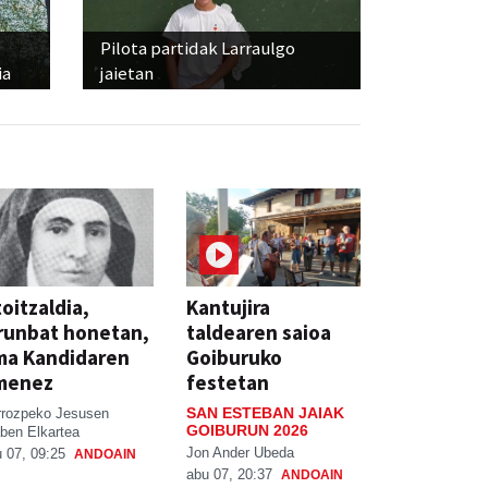
Pilota partidak Larraulgo
ia
jaietan
oitzaldia,
Kantujira
runbat honetan,
taldearen saioa
ma Kandidaren
Goiburuko
menez
festetan
SAN ESTEBAN JAIAK
rrozpeko Jesusen
GOIBURUN 2026
ben Elkartea
Jon Ander Ubeda
 07, 09:25
ANDOAIN
abu 07, 20:37
ANDOAIN