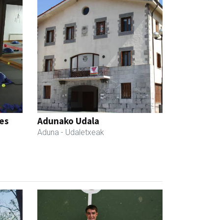
tes
Adunako Udala
Aduna
- Udaletxeak