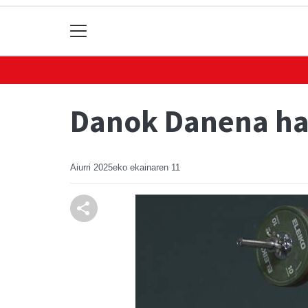
Danok Danena hal
Aiurri
2025eko ekainaren 11