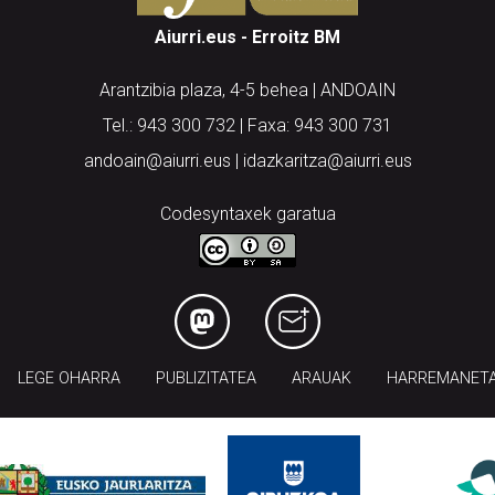
Aiurri.eus - Erroitz BM
Arantzibia plaza, 4-5 behea | ANDOAIN
Tel.: 943 300 732 | Faxa: 943 300 731
andoain@aiurri.eus | idazkaritza@aiurri.eus
Codesyntaxek garatua
LEGE OHARRA
PUBLIZITATEA
ARAUAK
HARREMANET