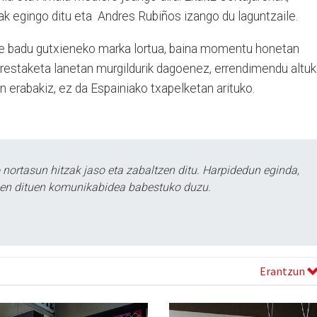
nak egingo ditu eta Andres Rubiños izango du laguntzaile.
 ere badu gutxieneko marka lortua, baina momentu honetan
restaketa lanetan murgildurik dagoenez, errendimendu altu
 erabakiz, ez da Espainiako txapelketan arituko.
ortasun hitzak jaso eta zabaltzen ditu. Harpidedun eginda,
tzen dituen komunikabidea babestuko duzu.
Erantzun