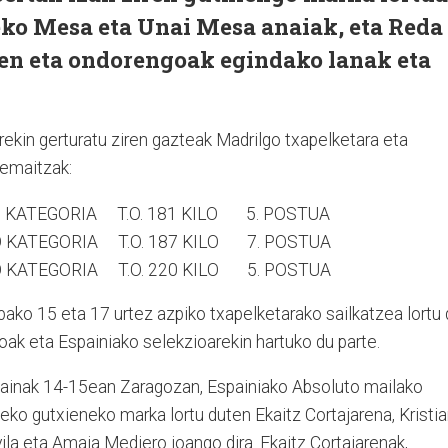
eko Mesa eta Unai Mesa anaiak, eta Reda
ren eta ondorengoak egindako lanak eta
rekin gerturatu ziren gazteak Madrilgo txapelketara eta
 emaitzak:
ATEGORIA T.O. 181 KILO 5. POSTUA
TEGORIA T.O. 187 KILO 7. POSTUA
ATEGORIA T.O. 220 KILO 5. POSTUA
ako 15 eta 17 urtez azpiko txapelketarako sailkatzea lortu 
 eta Espainiako selekzioarekin hartuko du parte.
kainak 14-15ean Zaragozan, Espainiako Absoluto mailako
teko gutxieneko marka lortu duten Ekaitz Cortajarena, Kristi
la eta Amaia Mediero joango dira. Ekaitz Cortajarenak,