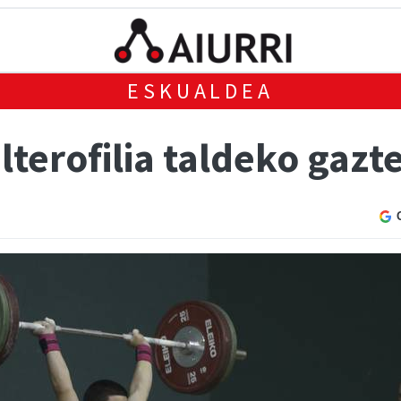
ESKUALDEA
terofilia taldeko gazt