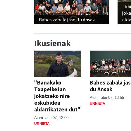
"Ba
jok
Babes zabala jaso du Ansak
alda
Ikusienak
"Banakako
Babes zabala ja
Txapelketan
du Ansak
jokatzeko nire
Aiurri
abu 07, 13:55
eskubidea
URNIETA
aldarrikatzen dut"
Aiurri
abu 07, 12:00
URNIETA