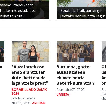
nakako Txapelketan
atzeko nire eskubidea
Sorabilla Trail, aurtengo
rrikatzen dut"
jaietako berrikuntza nagus
so
"Auzotarrek oso
Burrunba, gazte
Ot
ondo erantzuten
euskaltzaleen
la
dute, beti daude
ekimen berria
A
laguntzeko prest"
Beterri-Buruntzan
o
SORABILLAKO JAIAK
Aiurri
abu 07, 07:00
Be
2026
Ala
URNIETA
Lide Ruiz Telleria
abu
abu 07, 08:00
ANDOAIN