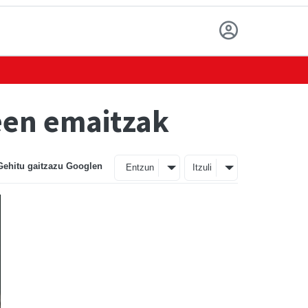
een emaitzak
Gehitu gaitzazu Googlen
Entzun
Itzuli