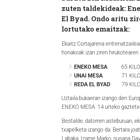
zuten taldekideak: En
El Byad. Ondo aritu zi
lortutako emaitzak:
Ekaitz Cortajarena entrenatzailea
honakoak izan ziren hirukotearen
ENEKO MESA
65 KILO K
UNAI MESA
71 KILO KA
REDA EL BYAD
79 KILO K
Uztaila bukaeran izango den Europ
ENEKO MESA 14 urteko gaztetxoak
Bestalde, datorren asteburuan, e
txapelketa izango da. Bertara joa
Labaka, Izarne Marko, susana Davi