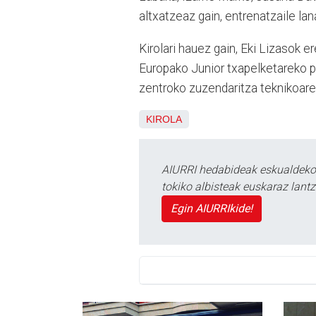
altxatzeaz gain, entrenatzaile la
Kirolari hauez gain, Eki Lizasok
Europako Junior txapelketareko p
zentroko zuzendaritza teknikoaren
KIROLA
AIURRI hedabideak eskualdeko n
tokiko albisteak euskaraz lan
Egin AIURRIkide!