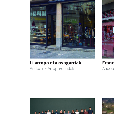
Li arropa eta osagarriak
Fran
Andoain
- Arropa-dendak
Andoa