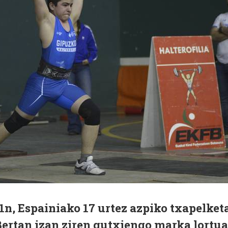
n, Espainiako 17 urtez azpiko txapelket
Bertan izan ziren gutxiengo marka lortua