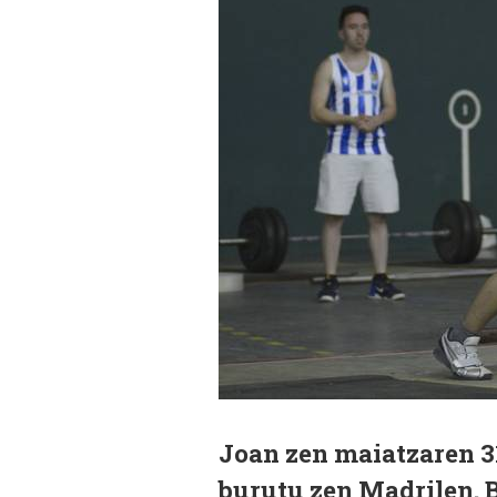
Joan zen maiatzaren 31
burutu zen Madrilen. 