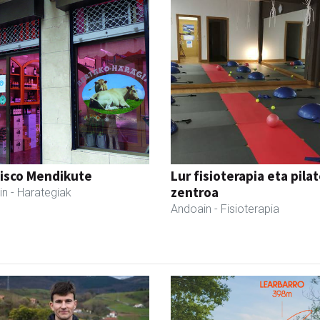
cisco Mendikute
Lur fisioterapia eta pila
zentroa
in
- Harategiak
Andoain
- Fisioterapia