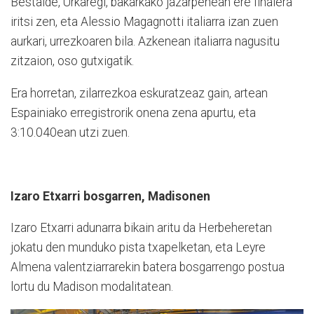
Bestalde, Urkaregi, bakarkako jazarpenean ere finalera
iritsi zen, eta Alessio Magagnotti italiarra izan zuen
aurkari, urrezkoaren bila. Azkenean italiarra nagusitu
zitzaion, oso gutxigatik.
Era horretan, zilarrezkoa eskuratzeaz gain, artean
Espainiako erregistrorik onena zena apurtu, eta
3:10.040ean utzi zuen.
Izaro Etxarri bosgarren, Madisonen
Izaro Etxarri adunarra bikain aritu da Herbeheretan
jokatu den munduko pista txapelketan, eta Leyre
Almena valentziarrarekin batera bosgarrengo postua
lortu du Madison modalitatean.