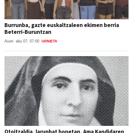
Burrunba, gazte euskaltzaleen ekimen berria
Beterri-Buruntzan
Aiurri
abu 07, 07:00
URNIETA
Otoitzaldia, larunbat honetan, Ama Kandidaren