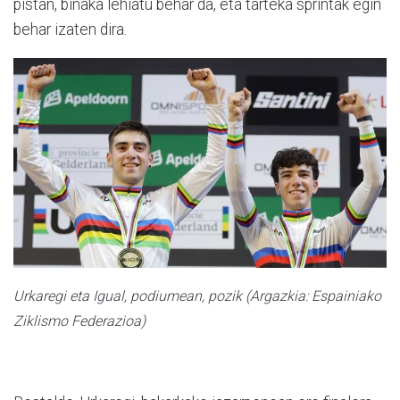
pistan, binaka lehiatu behar da, eta tarteka sprintak egin
behar izaten dira.
Urkaregi eta Igual, podiumean, pozik (Argazkia: Espainiako
Ziklismo Federazioa)