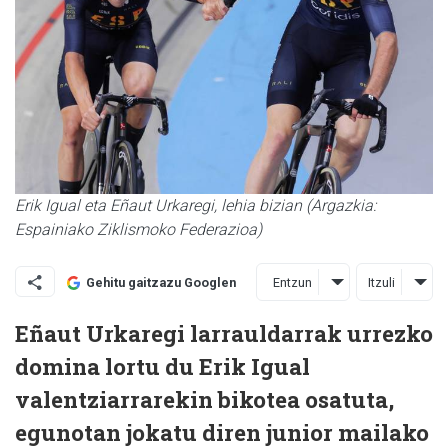
Erik Igual eta Eñaut Urkaregi, lehia bizian (Argazkia:
Espainiako Ziklismoko Federazioa)
Entzun
Itzuli
Gehitu gaitzazu Googlen
Eñaut Urkaregi larrauldarrak urrezko
domina lortu du Erik Igual
valentziarrarekin bikotea osatuta,
egunotan jokatu diren junior mailako