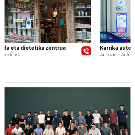
Previous
Next
Karrika auto konponketa
Andoain
- Auto konponketak