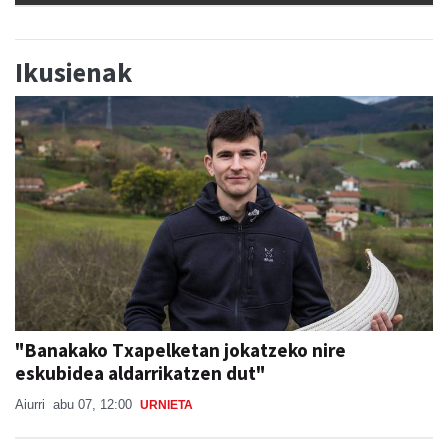
Ikusienak
"Banakako Txapelketan jokatzeko nire
eskubidea aldarrikatzen dut"
Aiurri
abu 07, 12:00
URNIETA