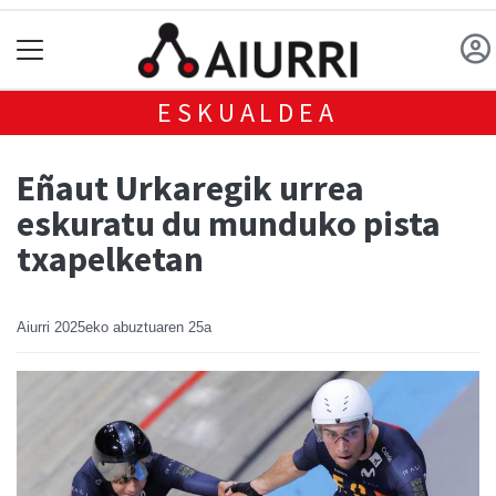
ESKUALDEA
Eñaut Urkaregik urrea
eskuratu du munduko pista
txapelketan
Aiurri
2025eko abuztuaren 25a