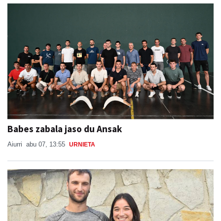
Babes zabala jaso du Ansak
Aiurri
abu 07, 13:55
URNIETA