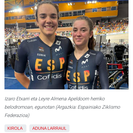
Izaro Etxarri eta Leyre Almena Apeldoorn herriko
belodromoan, egunotan (Argazkia: Espainiako Ziklismo
Federazioa)
KIROLA
ADUNA
LARRAUL