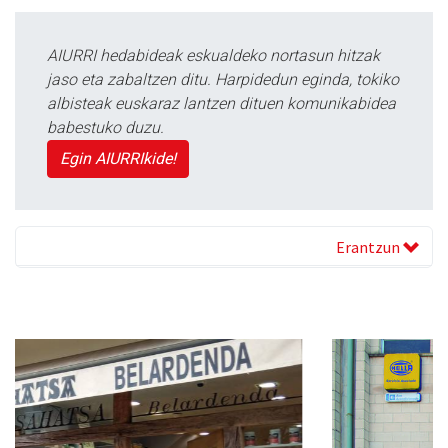
AIURRI hedabideak eskualdeko nortasun hitzak
jaso eta zabaltzen ditu. Harpidedun eginda, tokiko
albisteak euskaraz lantzen dituen komunikabidea
babestuko duzu.
Egin AIURRIkide!
Erantzun