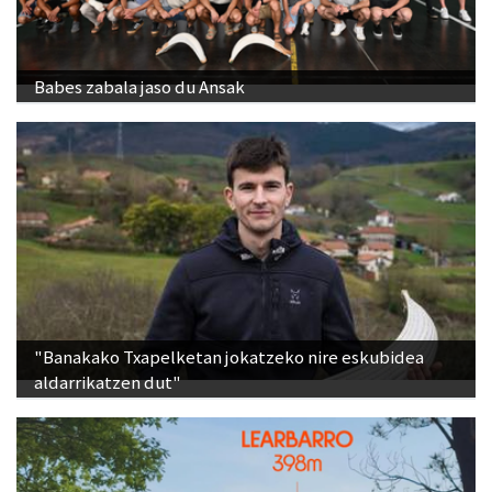
Babes zabala jaso du Ansak
"Banakako Txapelketan jokatzeko nire eskubidea
aldarrikatzen dut"