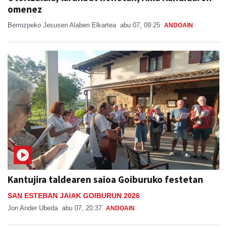
omenez
Berrozpeko Jesusen Alaben Elkartea
abu 07, 09:25
ANDOAIN
Kantujira taldearen saioa Goiburuko festetan
SAN ESTEBAN JAIAK GOIBURUN 2026
Jon Ander Ubeda
abu 07, 20:37
ANDOAIN