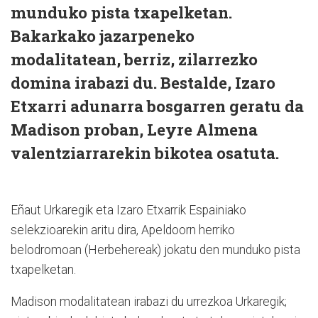
munduko pista txapelketan.
Bakarkako jazarpeneko
modalitatean, berriz, zilarrezko
domina irabazi du. Bestalde, Izaro
Etxarri adunarra bosgarren geratu da
Madison proban, Leyre Almena
valentziarrarekin bikotea osatuta.
Eñaut Urkaregik eta Izaro Etxarrik Espainiako
selekzioarekin aritu dira, Apeldoorn herriko
belodromoan (Herbehereak) jokatu den munduko pista
txapelketan.
Madison modalitatean irabazi du urrezkoa Urkaregik;