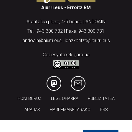
Aiurri.eus - Erroitz BM
Arantzibia plaza, 4-5 behea | ANDOAIN
Tel.: 943 300 732 | Faxa: 943 300 731
andoain@aiurri.eus | idazkaritza@aiurri.eus
Codesyntaxek garatua
HONI BURUZ
LEGE OHARRA
PUBLIZITATEA
ARAUAK
HARREMANETARAKO
RSS