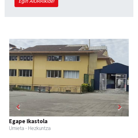
Egin AIURRIkide!
Previous
Next
Fleming Herri Eskola
Amasa-Villabona
- Hezkuntza