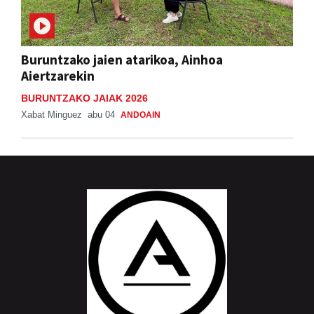
Buruntzako jaien atarikoa, Ainhoa
Aiertzarekin
BURUNTZAKO JAIAK 2026
Xabat Minguez
abu 04
ANDOAIN