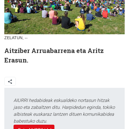
ZELATUN, --
Aitziber Arruabarrena eta Aritz
Erasun.
AIURRI hedabideak eskualdeko nortasun hitzak
jaso eta zabaltzen ditu. Harpidedun eginda, tokiko
albisteak euskaraz lantzen dituen komunikabidea
babestuko duzu.