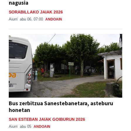
nagusia
SORABILLAKO JAIAK 2026
Aiurri
abu 06, 07:00
ANDOAIN
Bus zerbitzua Sanestebanetara, asteburu
honetan
SAN ESTEBAN JAIAK GOIBURUN 2026
Aiurri
abu 05
ANDOAIN