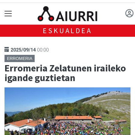
ESKUALDEA
2025/09/14
00:00
ERROMERIA
Erromeria Zelatunen iraileko
igande guztietan