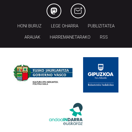
HONI BURUZ
LEGE OHARRA
PUBLIZITATEA
ARAUAK
HARREMANETARAKO
RSS