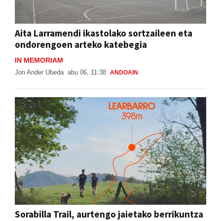
Aita Larramendi ikastolako sortzaileen eta
ondorengoen arteko katebegia
IN MEMORIAM
Jon Ander Ubeda
abu 06, 11:38
ANDOAIN
Sorabilla Trail, aurtengo jaietako berrikuntza