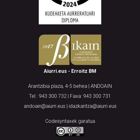
Aiurri.eus - Erroitz BM
Arantzibia plaza, 4-5 behea | ANDOAIN
Tel.: 943 300 732 | Faxa: 943 300 731
andoain@aiurri.eus | idazkaritza@aiurri.eus
Codesyntaxek garatua