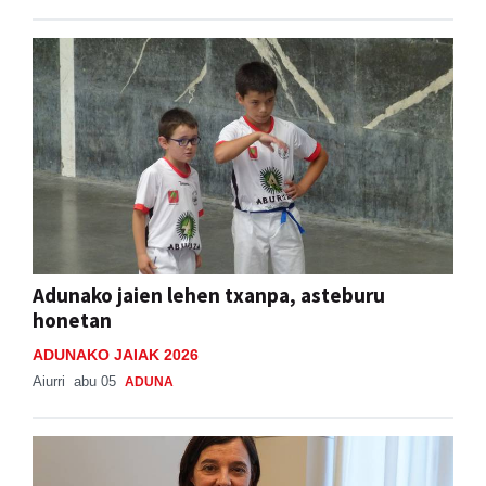
Adunako jaien lehen txanpa, asteburu
honetan
ADUNAKO JAIAK 2026
Aiurri
abu 05
ADUNA