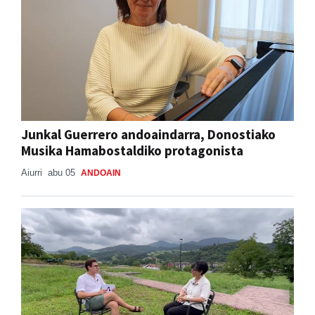
Junkal Guerrero andoaindarra, Donostiako
Musika Hamabostaldiko protagonista
Aiurri
abu 05
ANDOAIN