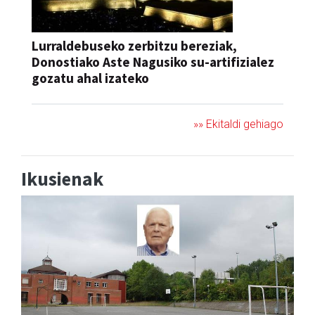
Lurraldebuseko zerbitzu bereziak,
Donostiako Aste Nagusiko su-artifizialez
gozatu ahal izateko
»» Ekitaldi gehiago
Ikusienak