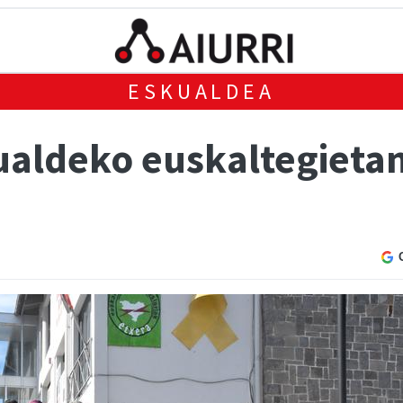
ESKUALDEA
ualdeko euskaltegieta