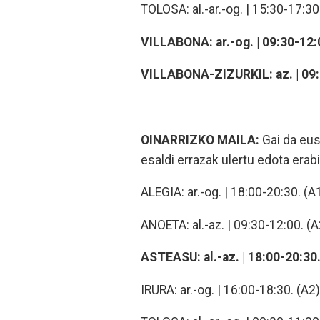
TOLOSA: al.-ar.-og. | 15:30-17:30
VILLABONA: ar.-og. | 09:30-12:
VILLABONA-ZIZURKIL: az. | 09:
OINARRIZKO MAILA:
Gai da eu
esaldi errazak ulertu edota erabi
ALEGIA: ar.-og. | 18:00-20:30. (A
ANOETA: al.-az. | 09:30-12:00. (A
ASTEASU: al.-az. | 18:00-20:30
IRURA: ar.-og. | 16:00-18:30. (A2)