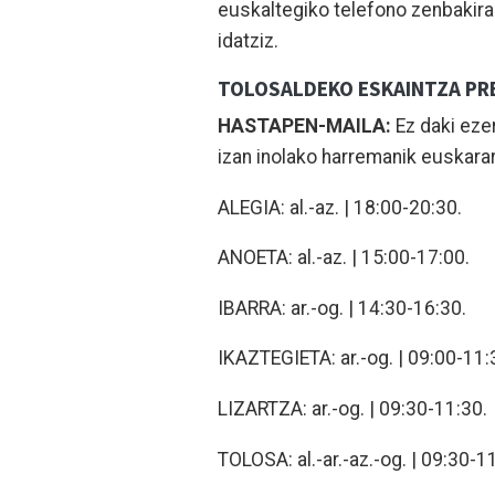
euskaltegiko telefono zenbakira
idatziz.
TOLOSALDEKO ESKAINTZA PR
HASTAPEN-MAILA:
Ez daki eze
izan inolako harremanik euskara
ALEGIA: al.-az. | 18:00-20:30.
ANOETA: al.-az. | 15:00-17:00.
IBARRA: ar.-og. | 14:30-16:30.
IKAZTEGIETA: ar.-og. | 09:00-11:
LIZARTZA: ar.-og. | 09:30-11:30.
TOLOSA: al.-ar.-az.-og. | 09:30-1