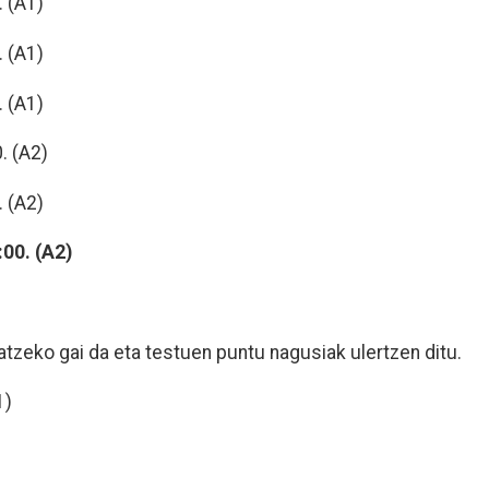
. (A1)
. (A1)
. (A1)
. (A2)
. (A2)
:00. (A2)
zeko gai da eta testuen puntu nagusiak ulertzen ditu.
1)