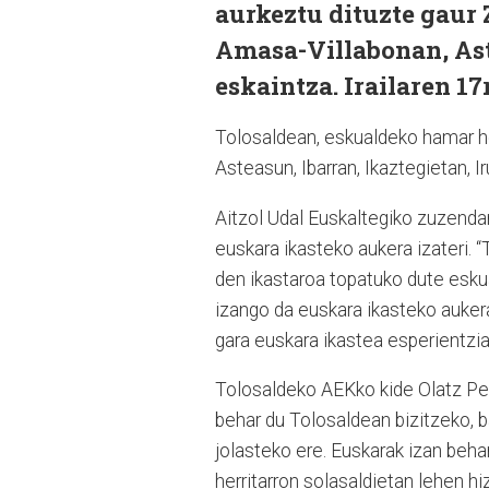
aurkeztu dituzte gaur 
Amasa-Villabonan, Ast
eskaintza. Irailaren 1
Tolosaldean, eskualdeko hamar he
Asteasun, Ibarran, Ikaztegietan, Ir
Aitzol Udal Euskaltegiko zuzendar
euskara ikasteko aukera izateri. 
den ikastaroa topatuko dute eskua
izango da euskara ikasteko aukera,
gara euskara ikastea esperientzia 
Tolosaldeko AEKko kide Olatz Peñ
behar du Tolosaldean bizitzeko, ba
jolasteko ere. Euskarak izan behar
herritarron solasaldietan lehen h