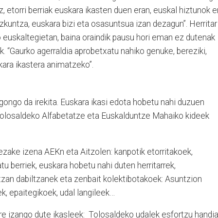
, etorri berriak euskara ikasten duen eran, euskal hiztunok e
zkuntza, euskara bizi eta osasuntsua izan dezagun”. Herritar
 euskaltegietan, baina oraindik pausu hori eman ez dutenak
k. “Gaurko agerraldia aprobetxatu nahiko genuke, bereziki,
skara ikastera animatzeko”.
egongo da irekita. Euskara ikasi edota hobetu nahi duzuen
Tolosaldeko Alfabetatze eta Euskalduntze Mahaiko kideek
ezake izena AEKn eta Aitzolen: kanpotik etorritakoek,
tu berriek, euskara hobetu nahi duten herritarrek,
itzan dabiltzanek eta zenbait kolektibotakoek: Asuntzion
k, epaitegikoek, udal langileek…
re izango dute ikasleek: Tolosaldeko udalek esfortzu handi