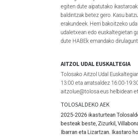
egiten dute aipatutako ikastaroak 
baldintzak betez gero. Kasu batz
erakundeek. Herri bakoitzeko uda
udaletxean edo euskaltegietan ga
dute HABEk emandako dirulagunt
AITZOL UDAL EUSKALTEGIA
Tolosako Aitzol Udal Euskaltegian 
13:00 eta arratsaldez 16:00-19:30
aitzolue@tolosa.eus helbidean e
TOLOSALDEKO AEK
2025-2026 ikasturtean Tolosalde
besteak beste, Zizurkil, Villabon
Ibarran eta Lizartzan. Ikastaro h