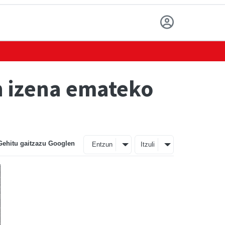
n izena emateko
Gehitu gaitzazu Googlen
Entzun
Itzuli