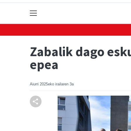
Zabalik dago esk
epea
Aiurri
2025eko irailaren 3a