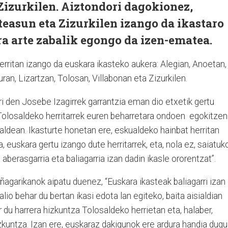
Zizurkilen. Aiztondori dagokionez,
easun eta Zizurkilen izango da ikastaro
7ra arte zabalik egongo da izen-ematea.
rritan izango da euskara ikasteko aukera: Alegian, Anoetan,
uran, Lizartzan, Tolosan, Villabonan eta Zizurkilen.
i den Josebe Izagirrek garrantzia eman dio etxetik gertu
“Tolosaldeko herritarrek euren beharretara ondoen egokitzen
ldean. Ikasturte honetan ere, eskualdeko hainbat herritan
 euskara gertu izango dute herritarrek, eta, nola ez, saiatuk
aberasgarria eta baliagarria izan dadin ikasle ororentzat”.
agarikanok aipatu duenez, “Euskara ikasteak baliagarri izan
lio behar du bertan ikasi edota lan egiteko, baita aisialdian
 du harrera hizkuntza Tolosaldeko herrietan eta, halaber,
izkuntza. Izan ere, euskaraz dakigunok ere ardura handia dugu