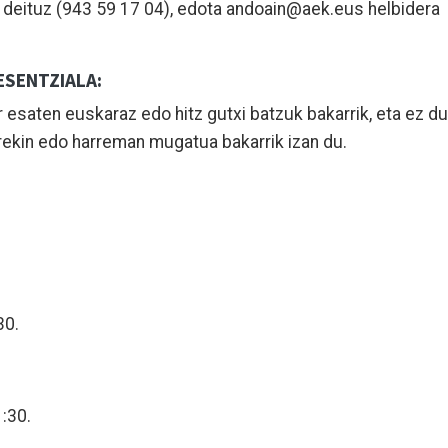
 deituz (943 59 17 04), edota andoain@aek.eus helbidera
ESENTZIALA:
r esaten euskaraz edo hitz gutxi batzuk bakarrik, eta ez du
rekin edo harreman mugatua bakarrik izan du.
30.
1:30.