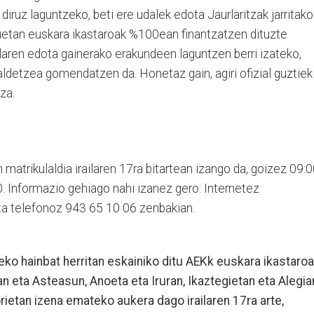
diruz laguntzeko, beti ere udalek edota Jaurlaritzak jarritako
uetan euskara ikastaroak %100ean finantzatzen dituzte
laren edota gainerako erakundeen laguntzen berri izateko,
ldetzea gomendatzen da. Honetaz gain, agiri ofizial guztiek
za.
matrikulaldia irailaren 17ra bitartean izango da, goizez 09:0
. Informazio gehiago nahi izanez gero: Internetez
ta telefonoz 943 65 10 06 zenbakian.
ko hainbat herritan eskainiko ditu AEKk euskara ikastaroa
an eta Asteasun, Anoeta eta Iruran, Ikaztegietan eta Alegia
orietan izena emateko aukera dago irailaren 17ra arte,