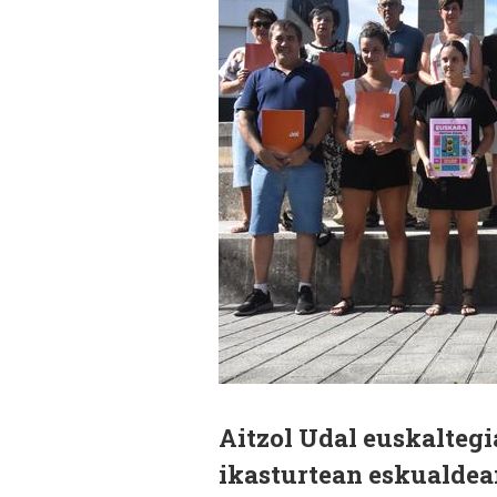
Aitzol Udal euskalteg
ikasturtean eskualdea