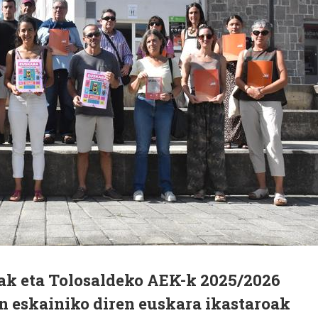
iak eta Tolosaldeko AEK-k 2025/2026
n eskainiko diren euskara ikastaroak