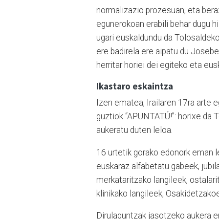
normalizazio prozesuan, eta beraz
egunerokoan erabili behar dugu hi
ugari euskaldundu da Tolosaldeko
ere badirela ere aipatu du Josebe
herritar horiei dei egiteko eta eu
Ikastaro eskaintza
Izen ematea, Irailaren 17ra arte 
guztiok “APUNTATÚ!”: horixe da 
aukeratu duten leloa.
16 urtetik gorako edonork eman l
euskaraz alfabetatu gabeek, jubila
merkataritzako langileek, ostalar
klinikako langileek, Osakidetzakoe
Dirulaguntzak jasotzeko aukera e