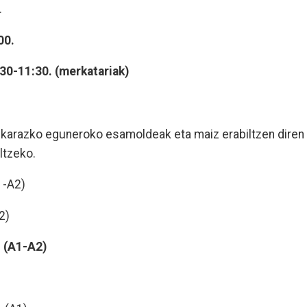
.
00.
30-11:30. (merkatariak)
skarazko eguneroko esamoldeak eta maiz erabiltzen diren
ltzeko.
1-A2)
2)
. (A1-A2)