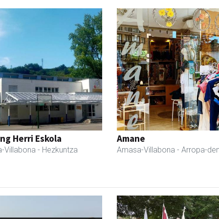
ng Herri Eskola
Amane
-Villabona
- Hezkuntza
Amasa-Villabona
- Arropa-de