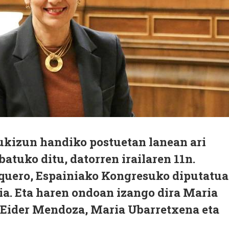
ukizun handiko postuetan lanean ari
batuko ditu, datorren irailaren 11n.
quero, Espainiako Kongresuko diputatua
ia. Eta haren ondoan izango dira Maria
 Eider Mendoza, Maria Ubarretxena eta