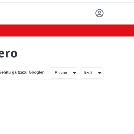
ero
Gehitu gaitzazu Googlen
Entzun
Itzuli