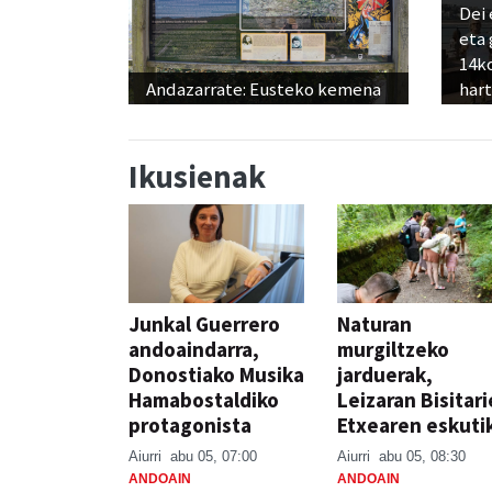
Dei 
eta
14ko
Andazarrate: Eusteko kemena
har
Ikusienak
Junkal Guerrero
Naturan
andoaindarra,
murgiltzeko
Donostiako Musika
jarduerak,
Hamabostaldiko
Leizaran Bisitar
protagonista
Etxearen eskuti
Aiurri
abu 05, 07:00
Aiurri
abu 05, 08:30
ANDOAIN
ANDOAIN