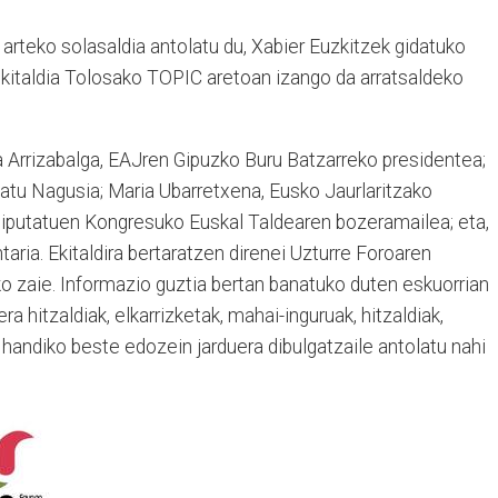
 arteko solasaldia antolatu du, Xabier Euzkitzek gidatuko
ekitaldia Tolosako TOPIC aretoan izango da arratsaldeko
a Arrizabalga, EAJren Gipuzko Buru Batzarreko presidentea;
tu Nagusia; Maria Ubarretxena, Eusko Jaurlaritzako
Diputatuen Kongresuko Euskal Taldearen bozeramailea; eta,
aria. Ekitaldira bertaratzen direnei Uzturre Foroaren
ko zaie. Informazio guztia bertan banatuko duten eskuorrian
a hitzaldiak, elkarrizketak, mahai-inguruak, hitzaldiak,
es handiko beste edozein jarduera dibulgatzaile antolatu nahi