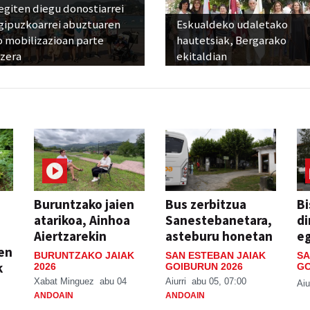
egiten diegu donostiarrei
 gipuzkoarrei abuztuaren
Eskualdeko udaletako
 mobilizazioan parte
hautetsiak, Bergarako
tzera
ekitaldian
Buruntzako jaien
Bus zerbitzua
Bi
atarikoa, Ainhoa
Sanestebanetara,
di
Aiertzarekin
asteburu honetan
e
ien
BURUNTZAKO JAIAK
SAN ESTEBAN JAIAK
SA
k
2026
GOIBURUN 2026
GO
Xabat Minguez
abu 04
Aiurri
abu 05, 07:00
Aiu
ANDOAIN
ANDOAIN