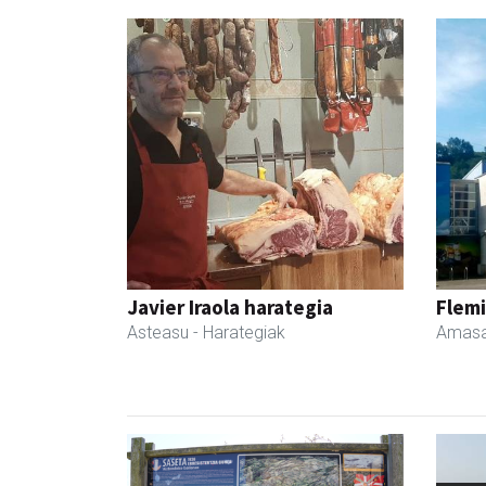
Javier Iraola harategia
Flemi
Asteasu
- Harategiak
Amasa