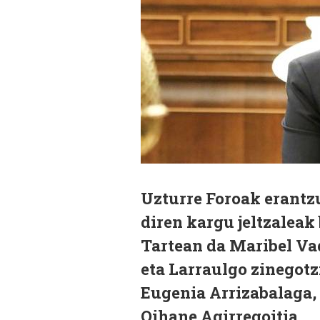
Uzturre Foroak erantz
diren kargu jeltzaleak 
Tartean da Maribel Va
eta Larraulgo zinegotz
Eugenia Arrizabalaga,
Oihane Agirregoitia.