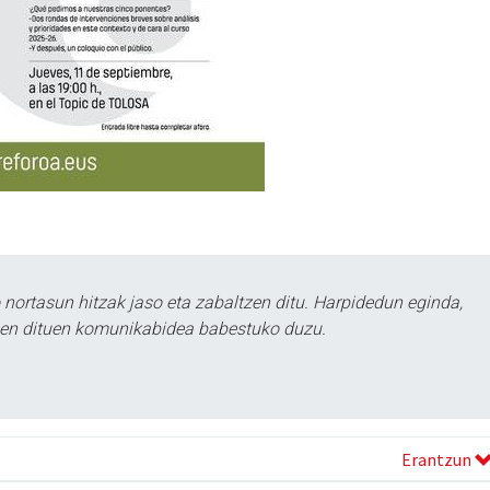
ortasun hitzak jaso eta zabaltzen ditu. Harpidedun eginda,
tzen dituen komunikabidea babestuko duzu.
Erantzun