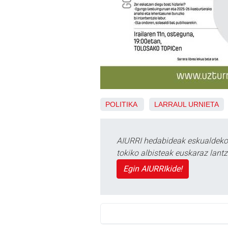
POLITIKA
LARRAUL
URNIETA
AIURRI hedabideak eskualdeko n
tokiko albisteak euskaraz lan
Egin AIURRIkide!