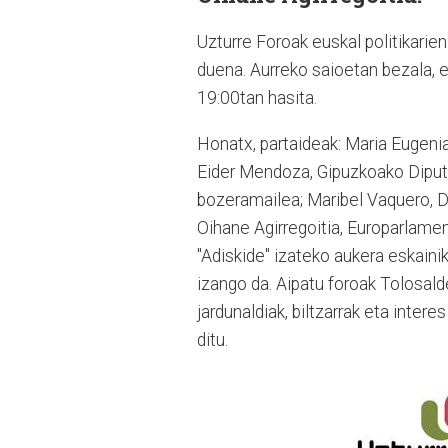
Uzturre Foroak euskal politikarien
duena. Aurreko saioetan bezala, 
19:00tan hasita.
Honatx, partaideak: Maria Eugeni
Eider Mendoza, Gipuzkoako Diputa
bozeramailea; Maribel Vaquero, 
Oihane Agirregoitia, Europarlament
"Adiskide" izateko aukera eskaini
izango da. Aipatu foroak Tolosalder
jardunaldiak, biltzarrak eta inter
ditu.