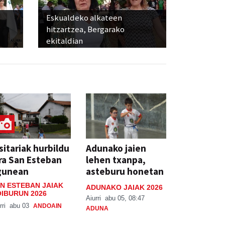
Eskualdeko alkateen
hitzartzea, Bergarako
ekitaldian
sitariak hurbildu
Adunako jaien
ra San Esteban
lehen txanpa,
gunean
asteburu honetan
N ESTEBAN JAIAK
ADUNAKO JAIAK 2026
IBURUN 2026
Aiurri
abu 05, 08:47
rri
abu 03
ANDOAIN
ADUNA