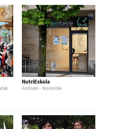
NutriEskola
ndak
Andoain
- Ikasketak