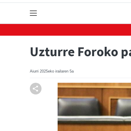
Uzturre Foroko p
Aiurri
2025eko irailaren 5a