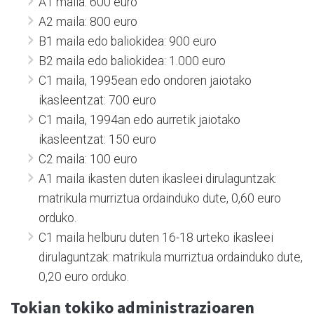
A1 maila: 600 euro
A2 maila: 800 euro
B1 maila edo baliokidea: 900 euro
B2 maila edo baliokidea: 1.000 euro
C1 maila, 1995ean edo ondoren jaiotako
ikasleentzat: 700 euro
C1 maila, 1994an edo aurretik jaiotako
ikasleentzat: 150 euro
C2 maila: 100 euro
A1 maila ikasten duten ikasleei dirulaguntzak:
matrikula murriztua ordainduko dute, 0,60 euro
orduko.
C1 maila helburu duten 16-18 urteko ikasleei
dirulaguntzak: matrikula murriztua ordainduko dute,
0,20 euro orduko.
Tokian tokiko administrazioaren