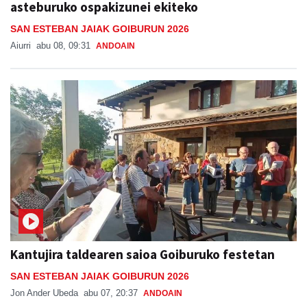
asteburuko ospakizunei ekiteko
SAN ESTEBAN JAIAK GOIBURUN 2026
Aiurri
abu 08, 09:31
ANDOAIN
Kantujira taldearen saioa Goiburuko festetan
SAN ESTEBAN JAIAK GOIBURUN 2026
Jon Ander Ubeda
abu 07, 20:37
ANDOAIN