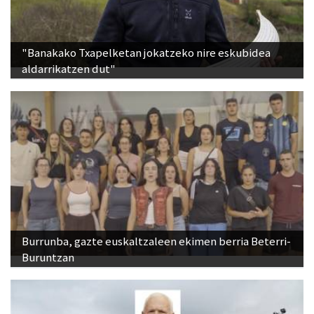
"Banakako Txapelketan jokatzeko nire eskubidea
aldarrikatzen dut"
Burrunba, gazte euskaltzaleen ekimen berria Beterri-
Buruntzan