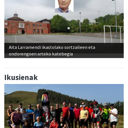
Aita Larramendi ikastolako sortzaileen eta
ondorengoen arteko katebegia
Ikusienak