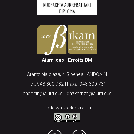
Aiurri.eus - Erroitz BM
Arantzibia plaza, 4-5 behea | ANDOAIN
Tel.: 943 300 732 | Faxa: 943 300 731
andoain@aiurri.eus | idazkaritza@aiurri.eus
Codesyntaxek garatua