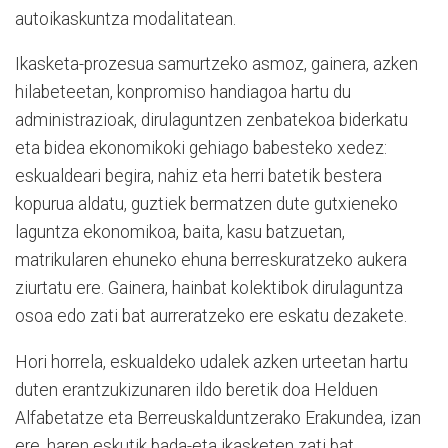
autoikaskuntza modalitatean.
Ikasketa-prozesua samurtzeko asmoz, gainera, azken
hilabeteetan, konpromiso handiagoa hartu du
administrazioak, dirulaguntzen zenbatekoa biderkatu
eta bidea ekonomikoki gehiago babesteko xedez:
eskualdeari begira, nahiz eta herri batetik bestera
kopurua aldatu, guztiek bermatzen dute gutxieneko
laguntza ekonomikoa, baita, kasu batzuetan,
matrikularen ehuneko ehuna berreskuratzeko aukera
ziurtatu ere. Gainera, hainbat kolektibok dirulaguntza
osoa edo zati bat aurreratzeko ere eskatu dezakete.
Hori horrela, eskualdeko udalek azken urteetan hartu
duten erantzukizunaren ildo beretik doa Helduen
Alfabetatze eta Berreuskalduntzerako Erakundea, izan
ere, haren eskutik bada-eta ikasketen zati bat