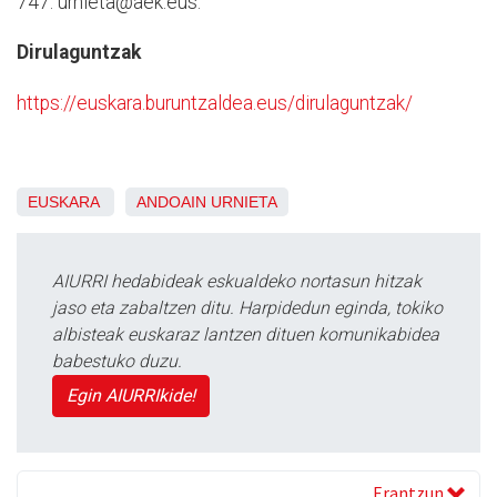
747.
urnieta@aek.eus.
Dirulaguntzak
https://euskara.buruntzaldea.eus/dirulaguntzak/
EUSKARA
ANDOAIN
URNIETA
AIURRI hedabideak eskualdeko nortasun hitzak
jaso eta zabaltzen ditu. Harpidedun eginda, tokiko
albisteak euskaraz lantzen dituen komunikabidea
babestuko duzu.
Egin AIURRIkide!
Erantzun