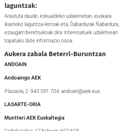
laguntzak:
Araututa daude, eskualdeko udalerrietan, euskara
ikasteko laguntza-lerroak eta, Òabardurak Ñabardura,
ezaugarri beretsukoak dira. Interesatuek udaletxean
topatuko dute informazio osoa.
Aukera zabala Beterri-Buruntzan
ANDOAIN
Andoaingo AEK
Plazaola, 2.
943 591 704.
andoain@aek.eus.
LASARTE-ORIA
Muntteri AEK Euskaltegia