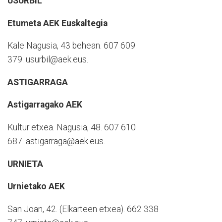
USURBIL
Etumeta AEK Euskaltegia
Kale Nagusia, 43 behean.
607 609
379.
usurbil@aek.eus.
ASTIGARRAGA
Astigarragako AEK
Kultur etxea. Nagusia, 48.
607 610
687.
astigarraga@aek.eus.
URNIETA
Urnietako AEK
San Joan, 42. (Elkarteen etxea).
662 338