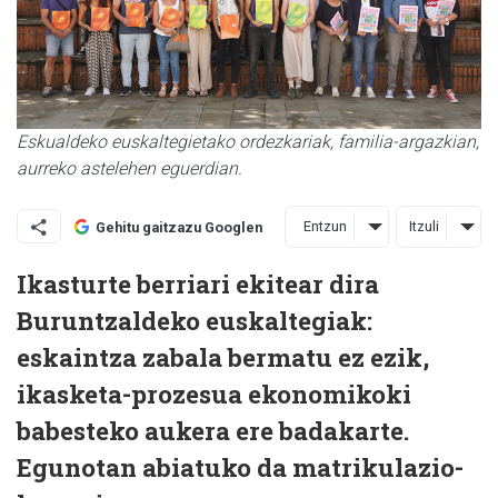
Eskualdeko euskaltegietako ordezkariak, familia-argazkian,
aurreko astelehen eguerdian.
Entzun
Itzuli
Gehitu gaitzazu Googlen
Ikasturte berriari ekitear dira
Buruntzaldeko euskaltegiak:
eskaintza zabala bermatu ez ezik,
ikasketa-prozesua ekonomikoki
babesteko aukera ere badakarte.
Egunotan abiatuko da matrikulazio-