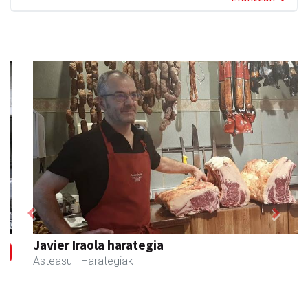
Previous
Next
Javier Iraola harategia
Asteasu
- Harategiak