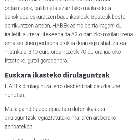
ordaintzerik, baldin eta ezarritako maila edota
baliokidea eskuratzen badu ikasleak. Besteak beste,
berrikuntzen artean, HABEk asmo berria iragarri du,
irailetik aurrera: litekeena da A2 oinarrizko mailan izena
ematen duen pertsona orok ia doan egin ahal izatea
matrikula. 310 euro ordaintzetik 70 eurora igaroko
litzateke, gutxi gorabehera.
Euskara ikasteko dirulaguntzak
HABEk dirulaguntza lerro desberdinak dauzka une
honetan:
Maila gainditu edo egiaztatu duten ikasleei
dirulaguntzak: egiaztatutako mailaren araberako
zenbatekoa.