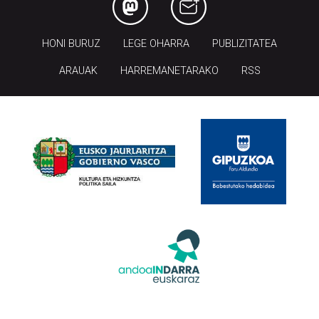
HONI BURUZ
LEGE OHARRA
PUBLIZITATEA
ARAUAK
HARREMANETARAKO
RSS