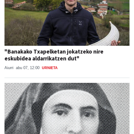
"Banakako Txapelketan jokatzeko nire
eskubidea aldarrikatzen dut"
Aiurri
abu 07, 12:00
URNIETA