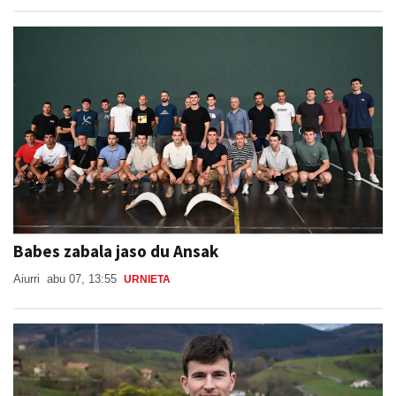
Babes zabala jaso du Ansak
Aiurri
abu 07, 13:55
URNIETA