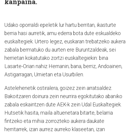
kanpaina.
Udako oporraldi epeletik lur hartu berritan, ikasturte
berria hasi aurretik, amu ederra bota dute eskualdeko
euskaltegiek. Urtero legez, euskaran trebatzeko aukera
zabala bermatuko du aurten ere Buruntzaldeak, sei
herrietan kokatutako zortzi euskaltegiekin: bina
Lasarte-Orian nahiz Hernanin; bana, berriz, Andoainen,
Astigarragan, Urnietan eta Usurbilen.
Astelehenetik ostiralera, goizez zein arratsaldez.
Bakoitzaren doinura zein neurrira egokitutako abaniko
zabala eskaintzen dute AEK-k zein Udal Euskaltegiek.
Hutsetik hasita, maila altuenetara bitarte, belarria
fintzeko eta mihia zorrozteko aukera daukate
herritarrek, izan aurrez aurreko klaseetan, izan