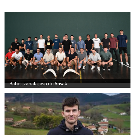
Babes zabala jaso du Ansak