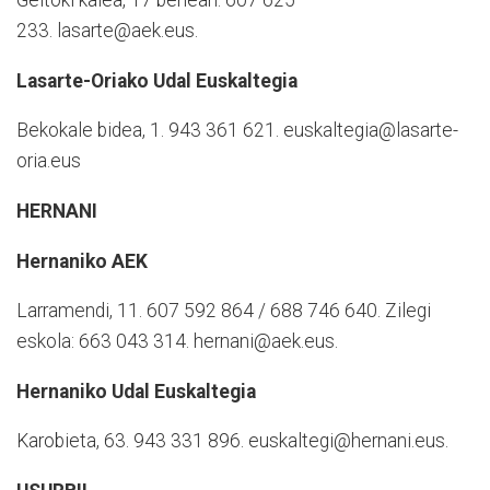
Geltoki kalea, 17 behean.
607 625
233.
lasarte@aek.eus.
Lasarte-Oriako Udal Euskaltegia
Bekokale bidea, 1. 943 361 621.
euskaltegia@lasarte-
oria.eus
HERNANI
Hernaniko AEK
Larramendi, 11.
607 592 864 / 688 746 640.
Zilegi
eskola: 663 043 314.
hernani@aek.eus.
Hernaniko Udal Euskaltegia
Karobieta, 63.
943 331 896.
euskaltegi@hernani.eus.