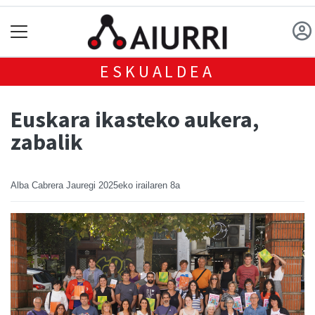
ESKUALDEA
Euskara ikasteko aukera,
zabalik
Alba Cabrera Jauregi
2025eko irailaren 8a