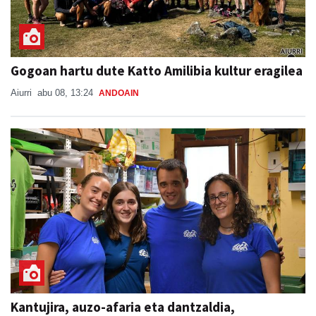
Gogoan hartu dute Katto Amilibia kultur eragilea
Aiurri
abu 08, 13:24
ANDOAIN
Kantujira, auzo-afaria eta dantzaldia,