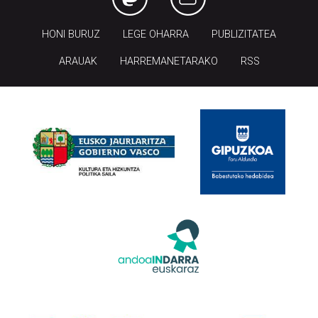
HONI BURUZ
LEGE OHARRA
PUBLIZITATEA
ARAUAK
HARREMANETARAKO
RSS