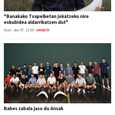
"Banakako Txapelketan jokatzeko nire
eskubidea aldarrikatzen dut"
Aiurri
abu 07, 12:00
URNIETA
Babes zabala jaso du Ansak