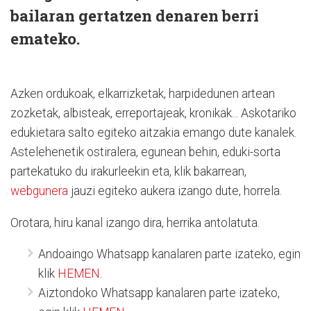
bailaran gertatzen denaren berri
emateko.
Azken ordukoak, elkarrizketak, harpidedunen artean
zozketak, albisteak, erreportajeak, kronikak... Askotariko
edukietara salto egiteko aitzakia emango dute kanalek.
Astelehenetik ostiralera, egunean behin, eduki-sorta
partekatuko du irakurleekin eta, klik bakarrean,
webgunera
jauzi egiteko aukera izango dute, horrela.
Orotara, hiru kanal izango dira, herrika antolatuta.
Andoaingo Whatsapp kanalaren parte izateko, egin
klik
HEMEN
.
Aiztondoko Whatsapp kanalaren parte izateko,