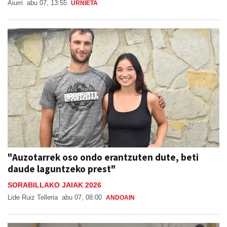
Aiurri
abu 07, 13:55
URNIETA
"Auzotarrek oso ondo erantzuten dute, beti
daude laguntzeko prest"
SORABILLAKO JAIAK 2026
Lide Ruiz Telleria
abu 07, 08:00
ANDOAIN