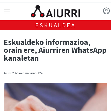
ESKUALDEA
Eskualdeko informazioa,
orain ere, Aiurriren WhatsApp
kanaletan
Aiurri
2025eko irailaren 12a