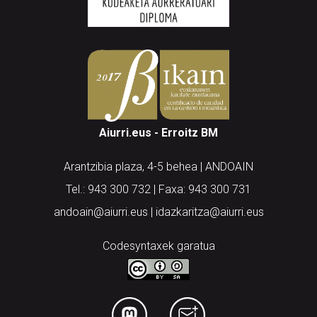
Aiurri.eus - Erroitz BM
Arantzibia plaza, 4-5 behea | ANDOAIN
Tel.: 943 300 732 | Faxa: 943 300 731
andoain@aiurri.eus | idazkaritza@aiurri.eus
Codesyntaxek garatua