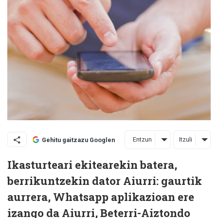
Entzun
Itzuli
Gehitu gaitzazu Googlen
Ikasturteari ekitearekin batera,
berrikuntzekin dator Aiurri: gaurtik
aurrera, Whatsapp aplikazioan ere
izango da Aiurri, Beterri-Aiztondo