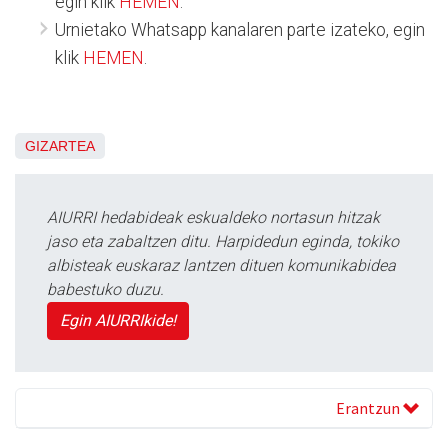
egin klik
HEMEN
.
Urnietako Whatsapp kanalaren parte izateko, egin
klik
HEMEN
.
GIZARTEA
AIURRI hedabideak eskualdeko nortasun hitzak
jaso eta zabaltzen ditu. Harpidedun eginda, tokiko
albisteak euskaraz lantzen dituen komunikabidea
babestuko duzu.
Egin AIURRIkide!
Erantzun