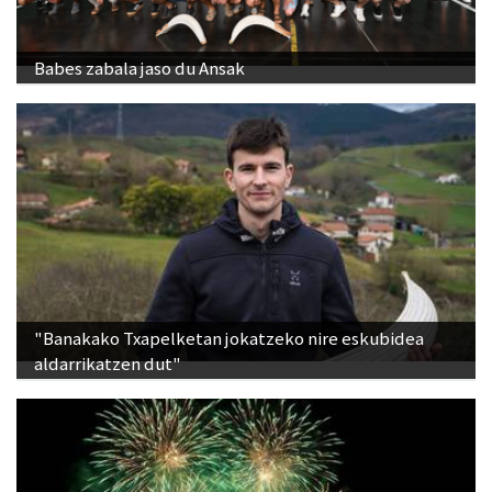
Babes zabala jaso du Ansak
"Banakako Txapelketan jokatzeko nire eskubidea
aldarrikatzen dut"