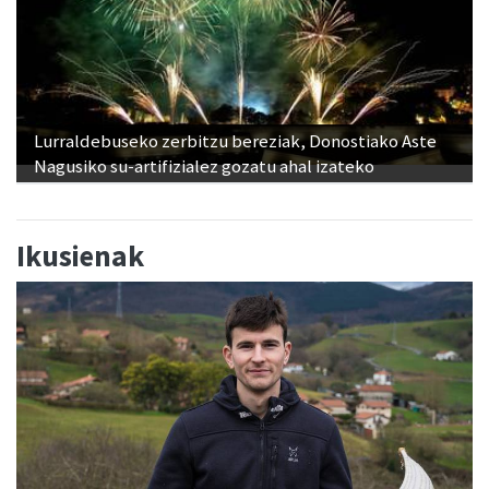
Lurraldebuseko zerbitzu bereziak, Donostiako Aste
Nagusiko su-artifizialez gozatu ahal izateko
Ikusienak