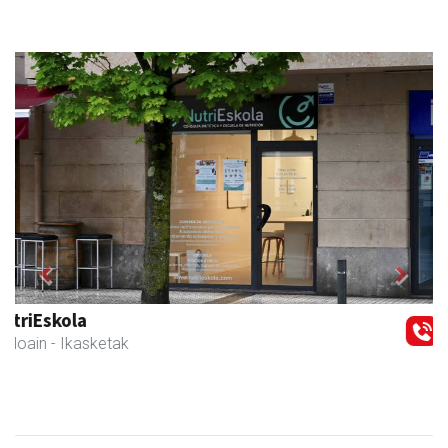
Previous
Next
Ormazabal garraioak
Asteasu
- Garraioak