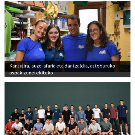
Kantujira, auzo-afaria eta dantzaldia, asteburuko
ospakizunei ekiteko