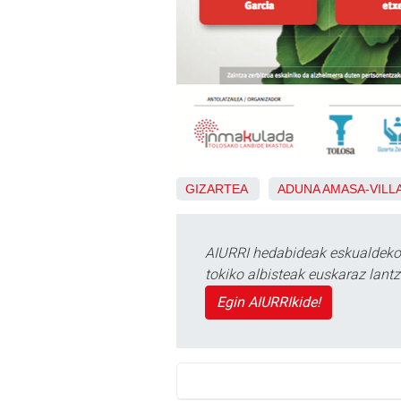
GIZARTEA
ADUNA
AMASA-VILL
AIURRI hedabideak eskualdeko n
tokiko albisteak euskaraz lan
Egin AIURRIkide!