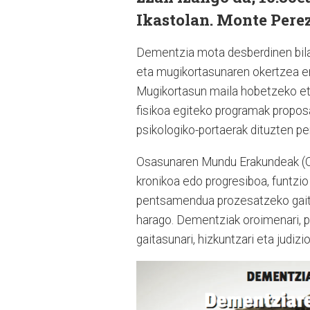
Ikastolan. Monte Perez
Dementzia mota desberdinen bilak
eta mugikortasunaren okertzea em
Mugikortasun maila hobetzeko et
fisikoa egiteko programak propos
psikologiko-portaerak dituzten pe
Osasunaren Mundu Erakundeak (OM
kronikoa edo progresiboa, funtzio
pentsamendua prozesatzeko gaita
harago. Dementziak oroimenari, pe
gaitasunari, hizkuntzari eta judizio