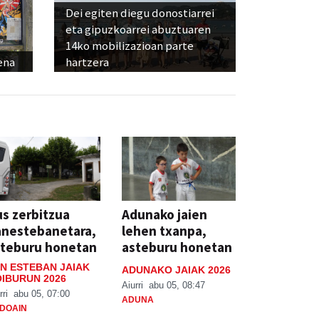
Dei egiten diegu donostiarrei
eta gipuzkoarrei abuztuaren
14ko mobilizazioan parte
ena
hartzera
s zerbitzua
Adunako jaien
anestebanetara,
lehen txanpa,
steburu honetan
asteburu honetan
N ESTEBAN JAIAK
ADUNAKO JAIAK 2026
IBURUN 2026
Aiurri
abu 05, 08:47
rri
abu 05, 07:00
ADUNA
DOAIN