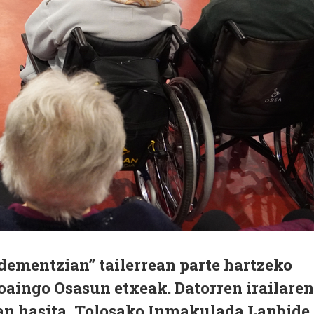
dementzian” tailerrean parte hartzeko
oaingo Osasun etxeak. Datorren irailaren
ean hasita, Tolosako Inmakulada Lanbide