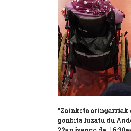
“Zainketa aringarriak 
gonbita luzatu du And
22an izango da, 16:30