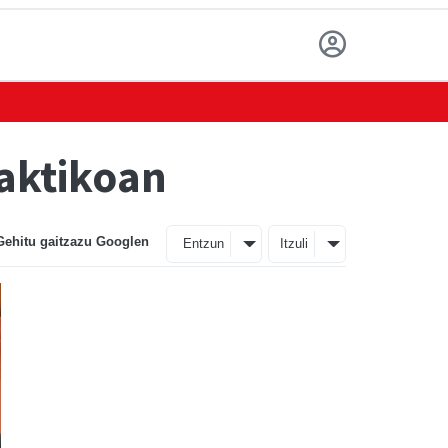
raktikoan
Gehitu gaitzazu Googlen
Entzun
Itzuli