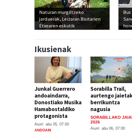
Naturan murgiltzeko
Bus
jarduerak, Leizaran Bisitarien
San
Etxearen eskutik
hon
Ikusienak
Junkal Guerrero
Sorabilla Trail,
andoaindarra,
aurtengo jaieta
Donostiako Musika
berrikuntza
Hamabostaldiko
nagusia
protagonista
SORABILLAKO JAIA
2026
Aiurri
abu 05, 07:00
Aiurri
abu 06, 07:00
ANDOAIN