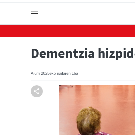
Dementzia hizpide
Aiurri
2025eko irailaren 16a