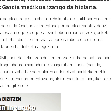
 Garcia medikua izango da hizlaria.
aerak aurrera egin ahala, trebekuntza kognitiboaren galera
aten da. Ondorioz, sedentario portaerak areagotuz doaz.
a osasun egoera egoera ezin hobean mantentzeko, ariketa
atu behar dira, dementzia-fasearen arabera eta sintoma
rtsonen baldintzetara egokituta.
E) honela definitzen du dementzia: sindrome bat, oro har
 kognitiboaren narriadurak ezaugarritzen duena (hau da,
suna), zahartze normalaren ondoriotzat har litekeenetik
ntsamenduari, orientazioari, ulermenari, kalkuluari, ikasteko
ari eragiten die.