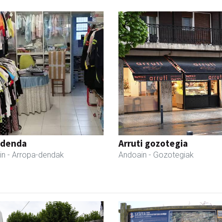
 denda
Arruti gozotegia
in
- Arropa-dendak
Andoain
- Gozotegiak