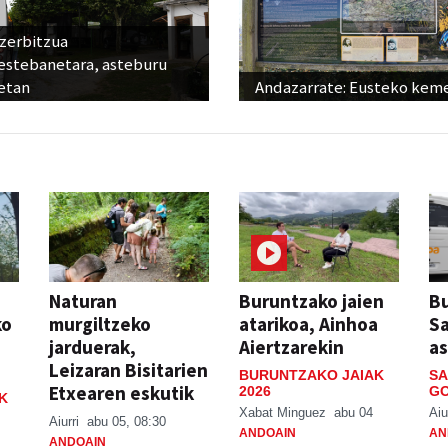
 zerbitzua
estebanetara, asteburu
etan
Andazarrate: Eusteko kem
Naturan
Buruntzako jaien
Bu
ko
murgiltzeko
atarikoa, Ainhoa
S
jarduerak,
Aiertzarekin
a
Leizaran Bisitarien
BURUNTZAKO JAIAK
SA
Etxearen eskutik
2026
GO
K
Xabat Minguez
abu 04
Aiu
Aiurri
abu 05, 08:30
ANDOAIN
AN
ANDOAIN