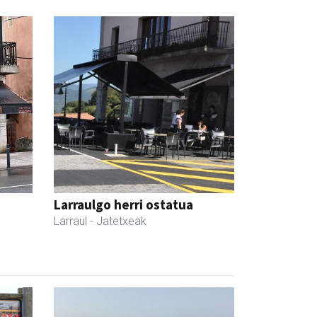
Larraulgo herri ostatua
Larraul
- Jatetxeak