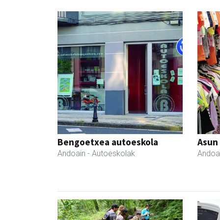
Bengoetxea autoeskola
Asun
Andoain
- Autoeskolak
Andoa