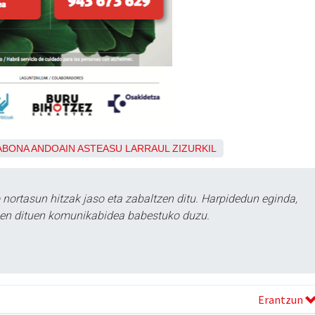
ABONA
ANDOAIN
ASTEASU
LARRAUL
ZIZURKIL
ortasun hitzak jaso eta zabaltzen ditu. Harpidedun eginda,
tzen dituen komunikabidea babestuko duzu.
Erantzun