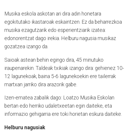
Musika eskola askotan ari dira adin honetara
egokitutako ikastaroak eskaintzen. Ez da beharrezkoa
musika ezagutzarik edo esperientziarik izatea:
edonorentzat dago irekia. Helburu nagusia musikaz
gozatzea izango da.
Saioak astean behin egingo dira, 45 minutuko
iraupenarekin. Taldeak txikiak izango dira: gehienez 10-
12 lagunekoak, baina 5-6 lagunekoekin ere tailerrak
martxan jarriko dira arazorik gabe.
Izen-ematea zabalik dago: Loatzo Musika Eskolan
bertan edo herriko udaletxeetan egin daiteke, eta
informazio gehigarria ere toki horietan eskura daiteke.
Helburu nagusiak