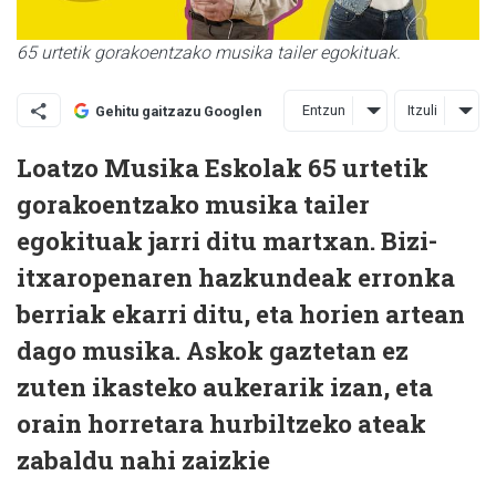
65 urtetik gorakoentzako musika tailer egokituak.
Entzun
Itzuli
Gehitu gaitzazu Googlen
Loatzo Musika Eskolak 65 urtetik
gorakoentzako musika tailer
egokituak jarri ditu martxan. Bizi-
itxaropenaren hazkundeak erronka
berriak ekarri ditu, eta horien artean
dago musika. Askok gaztetan ez
zuten ikasteko aukerarik izan, eta
orain horretara hurbiltzeko ateak
zabaldu nahi zaizkie