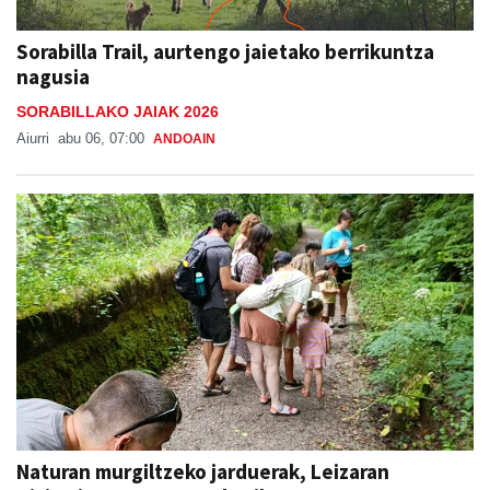
Sorabilla Trail, aurtengo jaietako berrikuntza
nagusia
SORABILLAKO JAIAK 2026
Aiurri
abu 06, 07:00
ANDOAIN
Naturan murgiltzeko jarduerak, Leizaran