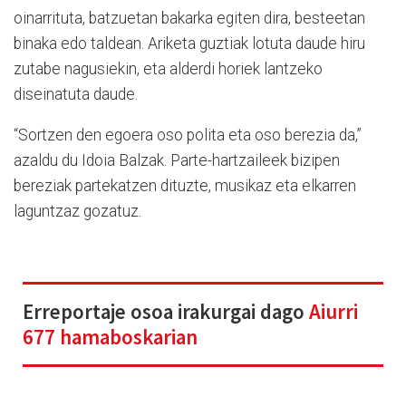
oinarrituta, batzuetan bakarka egiten dira, besteetan
binaka edo taldean. Ariketa guztiak lotuta daude hiru
zutabe nagusiekin, eta alderdi horiek lantzeko
diseinatuta daude.
“Sortzen den egoera oso polita eta oso berezia da,”
azaldu du Idoia Balzak. Parte-hartzaileek bizipen
bereziak partekatzen dituzte, musikaz eta elkarren
laguntzaz gozatuz.
Erreportaje osoa irakurgai dago
Aiurri
677 hamaboskarian