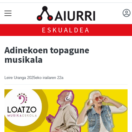
ESKUALDEA
Adinekoen topagune
musikala
Leire Uranga
2025eko irailaren 22a