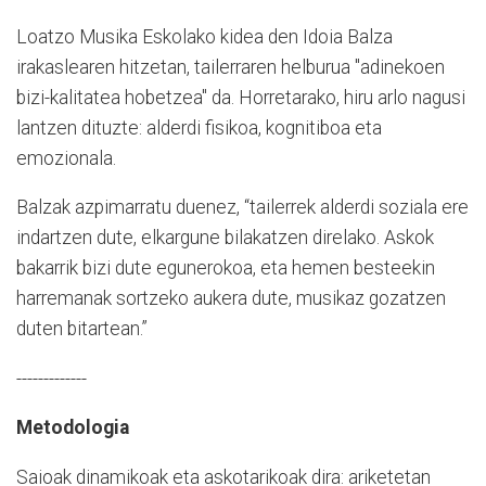
Loatzo Musika Eskolako kidea den Idoia Balza
irakaslearen hitzetan, tailerraren helburua "adinekoen
bizi-kalitatea hobetzea" da. Horretarako, hiru arlo nagusi
lantzen dituzte: alderdi fisikoa, kognitiboa eta
emozionala.
Balzak azpimarratu duenez, “tailerrek alderdi soziala ere
indartzen dute, elkargune bilakatzen direlako. Askok
bakarrik bizi dute egunerokoa, eta hemen besteekin
harremanak sortzeko aukera dute, musikaz gozatzen
duten bitartean.”
-------------
Metodologia
Saioak dinamikoak eta askotarikoak dira: ariketetan