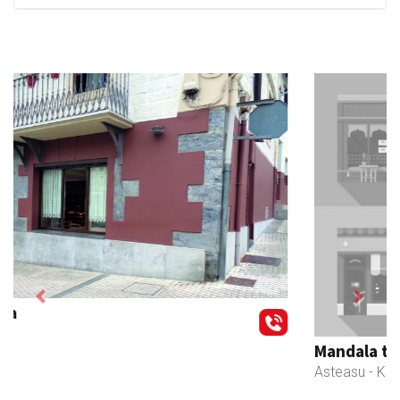
Previous
Next
Mandala terapiak
Asteasu
- Kinesiologia