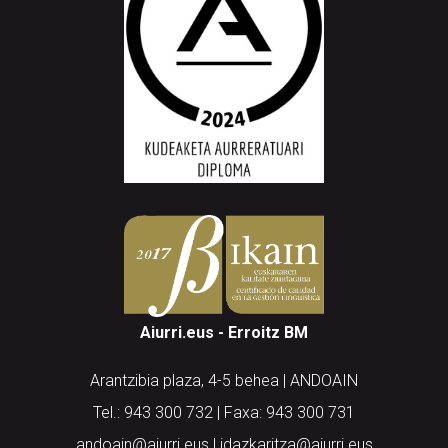
Aiurri.eus - Erroitz BM
Arantzibia plaza, 4-5 behea | ANDOAIN
Tel.: 943 300 732 | Faxa: 943 300 731
andoain@aiurri.eus | idazkaritza@aiurri.eus