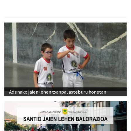
Adunako jaien lehen txanpa, asteburu honetan