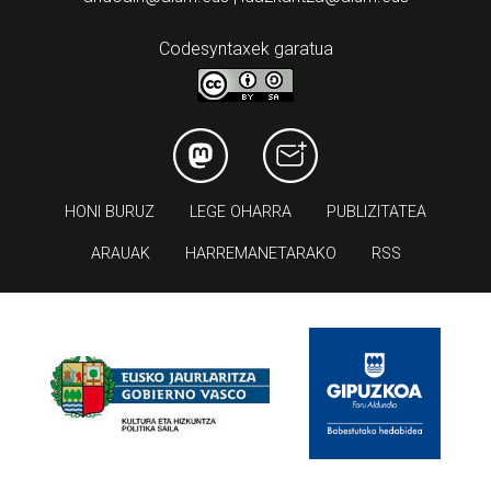
Codesyntaxek garatua
HONI BURUZ
LEGE OHARRA
PUBLIZITATEA
ARAUAK
HARREMANETARAKO
RSS