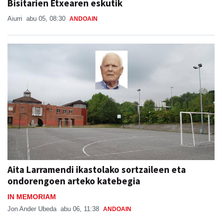
Bisitarien Etxearen eskutik
Aiurri
abu 05, 08:30
ANDOAIN
Aita Larramendi ikastolako sortzaileen eta
ondorengoen arteko katebegia
IN MEMORIAM
Jon Ander Ubeda
abu 06, 11:38
ANDOAIN