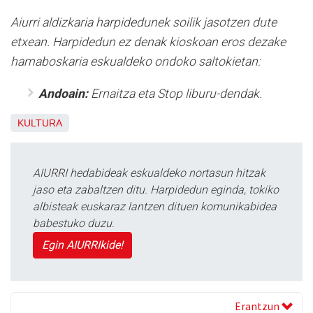
Aiurri aldizkaria harpidedunek soilik jasotzen dute
etxean. Harpidedun ez denak kioskoan eros dezake
hamaboskaria eskualdeko ondoko saltokietan:
Andoain:
Ernaitza eta Stop liburu-dendak.
KULTURA
AIURRI hedabideak eskualdeko nortasun hitzak
jaso eta zabaltzen ditu. Harpidedun eginda, tokiko
albisteak euskaraz lantzen dituen komunikabidea
babestuko duzu.
Egin AIURRIkide!
Erantzun