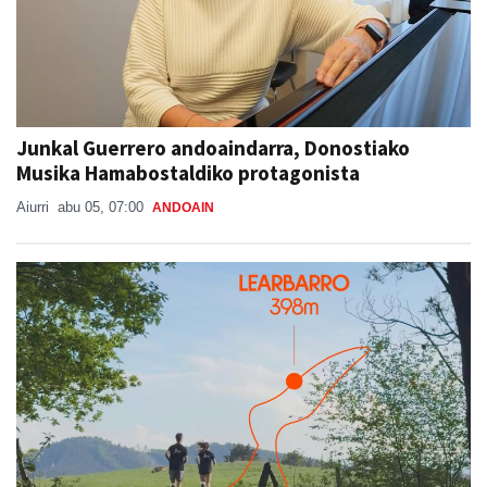
Junkal Guerrero andoaindarra, Donostiako
Musika Hamabostaldiko protagonista
Aiurri
abu 05, 07:00
ANDOAIN