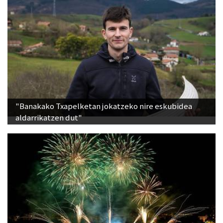
"Banakako Txapelketan jokatzeko nire eskubidea
aldarrikatzen dut"