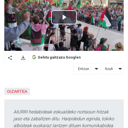
Gehitu gaitzazu Googlen
Entzun
Itzuli
GIZARTEA
AIURRI hedabideak eskualdeko nortasun hitzak
jaso eta zabaltzen ditu. Harpidedun eginda, tokiko
albisteak euskaraz lantzen dituen komunikabidea