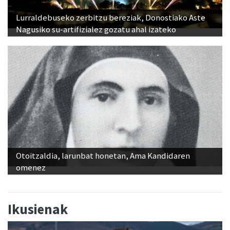
Lurraldebuseko zerbitzu bereziak, Donostiako Aste
Nagusiko su-artifizialez gozatu ahal izateko
Otoitzaldia, larunbat honetan, Ama Kandidaren
omenez
Ikusienak