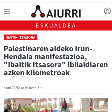
ESKUALDEA
IBAITIK ITSASORA
Palestinaren aldeko Irun-
Hendaia manifestazioa,
"Ibaitik Itsasora" ibilaldiaren
azken kilometroak
aiurri
2025eko irailaren 21a