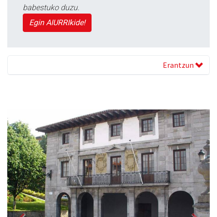
babestuko duzu.
Egin AIURRIkide!
Erantzun