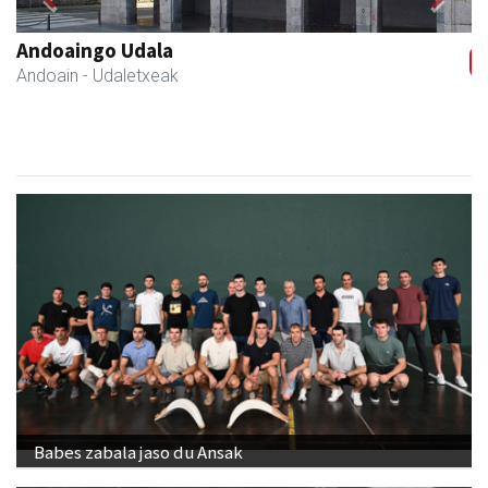
Previous
Next
Ormaki urdaitegia
Andoain
- Urdaitegiak
Babes zabala jaso du Ansak