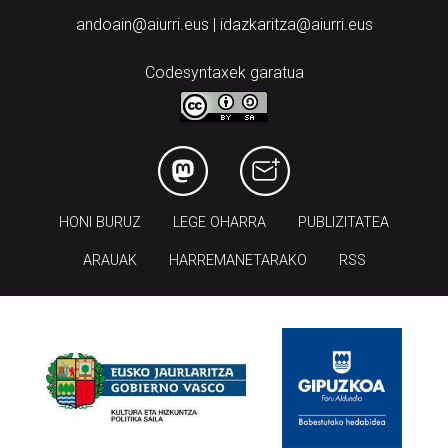
andoain@aiurri.eus | idazkaritza@aiurri.eus
Codesyntaxek garatua
HONI BURUZ
LEGE OHARRA
PUBLIZITATEA
ARAUAK
HARREMANETARAKO
RSS