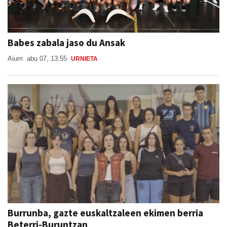
Babes zabala jaso du Ansak
Aiurri
abu 07, 13:55
URNIETA
Burrunba, gazte euskaltzaleen ekimen berria
Beterri-Buruntzan