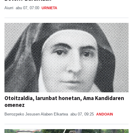
Aiurri
abu 07, 07:00
URNIETA
Otoitzaldia, larunbat honetan, Ama Kandidaren
omenez
Berrozpeko Jesusen Alaben Elkartea
abu 07, 09:25
ANDOAIN