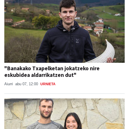
"Banakako Txapelketan jokatzeko nire
eskubidea aldarrikatzen dut"
Aiurri
abu 07, 12:00
URNIETA