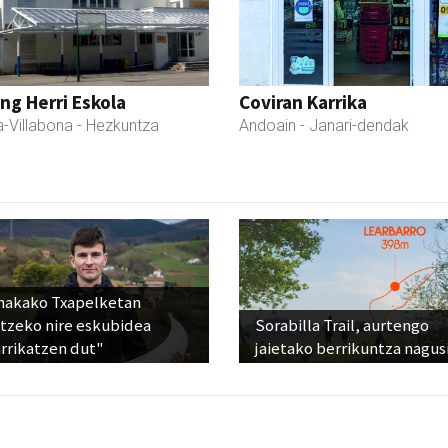
ng Herri Eskola
Coviran Karrika
-Villabona
- Hezkuntza
Andoain
- Janari-dendak
nakako Txapelketan
atzeko nire eskubidea
Sorabilla Trail, aurtengo
rrikatzen dut"
jaietako berrikuntza nagus