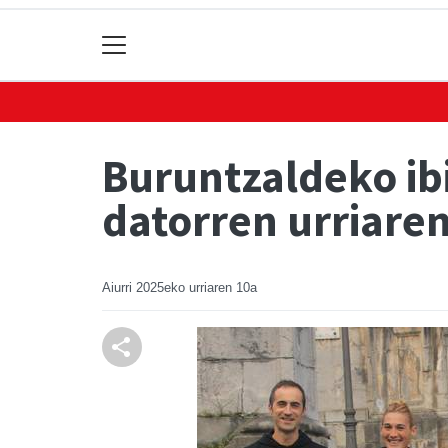
Buruntzaldeko ibi
datorren urriare
Aiurri
2025eko urriaren 10a