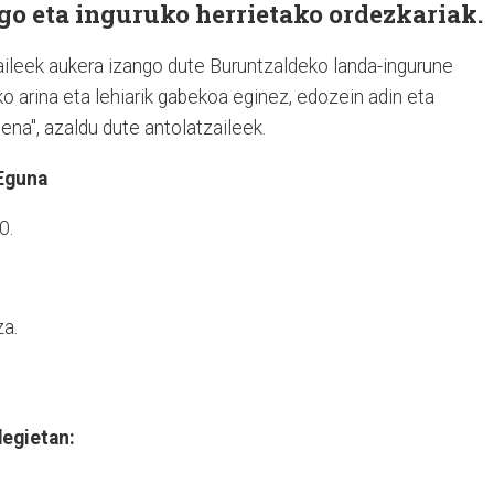
go eta inguruko herrietako ordezkariak.
aileek aukera izango dute Buruntzaldeko landa-ingurune
ko arina eta lehiarik gabekoa eginez, edozein adin eta
na", azaldu dute antolatzaileek.
 Eguna
0.
za.
degietan:
.