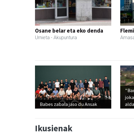
Osane belar eta eko denda
Flemi
Urnieta
- Akupuntura
Amasa
"Ba
jok
Babes zabala jaso du Ansak
alda
Ikusienak