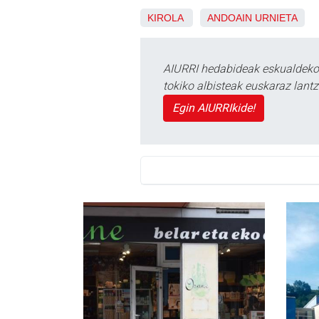
KIROLA
ANDOAIN
URNIETA
AIURRI hedabideak eskualdeko n
tokiko albisteak euskaraz lan
Egin AIURRIkide!