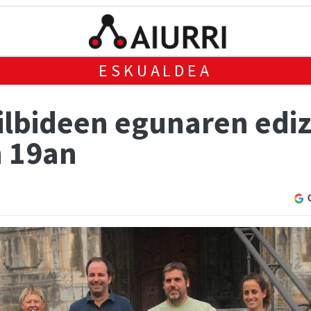
ESKUALDEA
lbideen egunaren edizi
n 19an