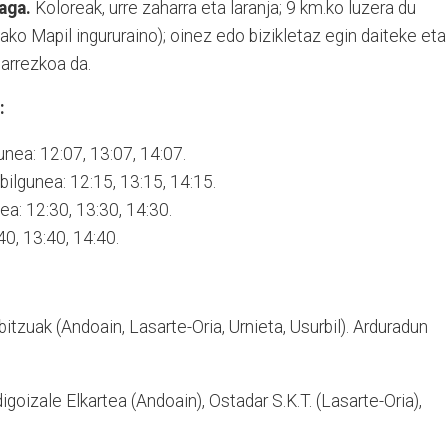
aga.
Koloreak, urre zaharra eta laranja; 9 km.ko luzera du
ko Mapil ingururaino); oinez edo bizikletaz egin daiteke eta
harrezkoa da.
:
gunea: 12:07, 13:07, 14:07.
bilgunea: 12:15, 13:15, 14:15.
a: 12:30, 13:30, 14:30.
40, 13:40, 14:40.
itzuak (Andoain, Lasarte-Oria, Urnieta, Usurbil). Arduradun
oizale Elkartea (Andoain), Ostadar S.K.T. (Lasarte-Oria),