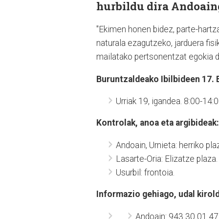
hurbildu dira Andoain
"Ekimen honen bidez, parte-hartz
naturala ezagutzeko, jarduera fisi
mailatako pertsonentzat egokia de
Buruntzaldeako Ibilbideen 17.
Urriak 19, igandea. 8:00-14:0
Kontrolak, anoa eta argibideak:
Andoain, Urnieta: herriko pla
Lasarte-Oria: Elizatze plaza.
Usurbil: frontoia.
Informazio gehiago, udal kirol
Andoain: 943 30 01 47