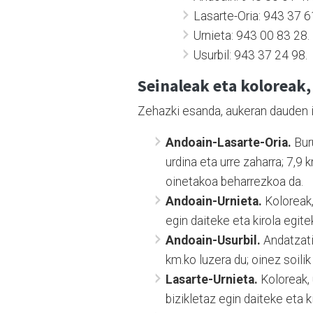
Lasarte-Oria: 943 37 6
Urnieta: 943 00 83 28.
Usurbil: 943 37 24 98.
Seinaleak eta koloreak, 
Zehazki esanda, aukeran dauden i
Andoain-Lasarte-Oria.
Buru
urdina eta urre zaharra; 7,9 
oinetakoa beharrezkoa da.
Andoain-Urnieta.
Koloreak,
egin daiteke eta kirola egit
Andoain-Usurbil.
Andatzatik
km.ko luzera du; oinez soil
Lasarte-Urnieta.
Koloreak, 
bizikletaz egin daiteke eta 