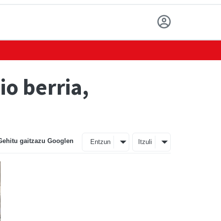
o berria,
Gehitu gaitzazu Googlen
Entzun
Itzuli