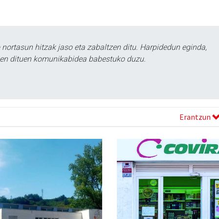
ortasun hitzak jaso eta zabaltzen ditu. Harpidedun eginda,
tzen dituen komunikabidea babestuko duzu.
Erantzun