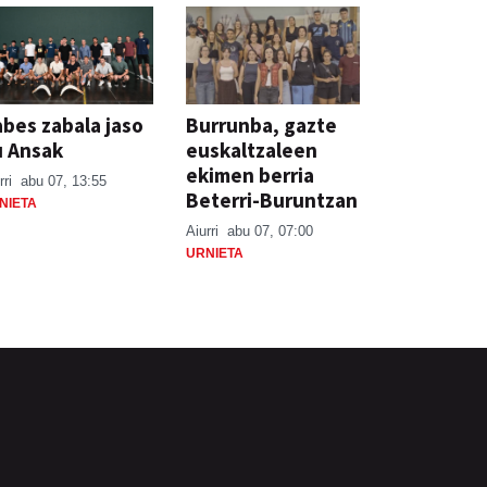
bes zabala jaso
Burrunba, gazte
u Ansak
euskaltzaleen
ekimen berria
rri
abu 07, 13:55
Beterri-Buruntzan
NIETA
Aiurri
abu 07, 07:00
URNIETA