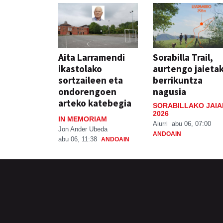
Aita Larramendi
Sorabilla Trail,
ikastolako
aurtengo jaieta
sortzaileen eta
berrikuntza
ondorengoen
nagusia
arteko katebegia
SORABILLAKO JAIA
2026
IN MEMORIAM
Aiurri
abu 06, 07:00
Jon Ander Ubeda
ANDOAIN
abu 06, 11:38
ANDOAIN