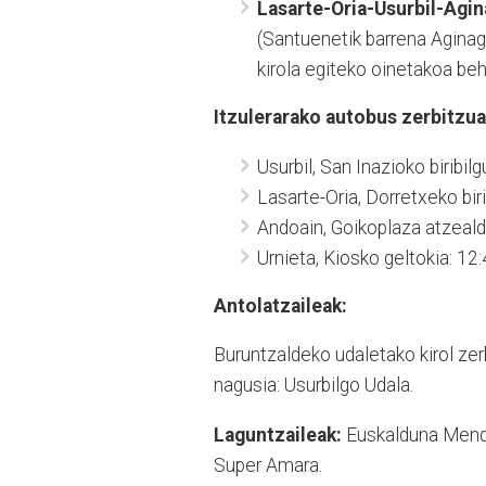
Lasarte-Oria-Usurbil-Agin
(Santuenetik barrena Aginaga
kirola egiteko oinetakoa be
Itzulerarako autobus zerbitzua
Usurbil, San Inazioko biribil
Lasarte-Oria, Dorretxeko biri
Andoain, Goikoplaza atzealde
Urnieta, Kiosko geltokia: 12:
Antolatzaileak:
Buruntzaldeko udaletako kirol zerb
nagusia: Usurbilgo Udala.
Laguntzaileak:
Euskalduna Mendig
Super Amara.