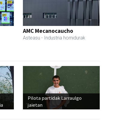
AMC Mecanocaucho
Asteasu
- Industria hornidurak
Pilota partidak Larraulgo
ia
jaietan