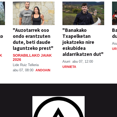
"Auzotarrek oso
"Banakako
Ba
ko
ondo erantzuten
Txapelketan
d
dute, beti daude
jokatzeko nire
Aiu
laguntzeko prest"
eskubidea
UR
aldarrikatzen dut"
K
SORABILLAKO JAIAK
2026
Aiurri
abu 07, 12:00
Lide Ruiz Telleria
URNIETA
abu 07, 08:00
ANDOAIN