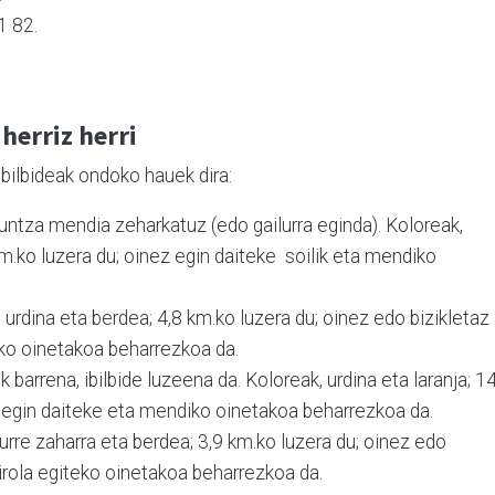
1 82.
herriz herri
bilbideak ondoko hauek dira:
ntza mendia zeharkatuz (edo gailurra eginda). Koloreak,
km.ko luzera du; oinez egin daiteke
soilik eta mendiko
 urdina eta berdea; 4,8 km.ko luzera du; oinez edo bizikletaz
eko oinetakoa beharrezkoa da.
 barrena, ibilbide luzeena da. Koloreak, urdina eta laranja; 1
ik egin daiteke eta mendiko oinetakoa beharrezkoa da.
urre zaharra eta berdea; 3,9 km.ko luzera du; oinez edo
kirola egiteko oinetakoa beharrezkoa da.