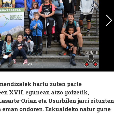
mendizalek hartu zuten parte
en XVII. egunean atzo goizetik,
asarte-Orian eta Usurbilen jarri zituzten
na eman ondoren. Eskualdeko natur gune