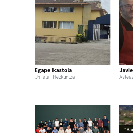
Egape Ikastola
Javie
Urnieta
- Hezkuntza
Astea
"Ba