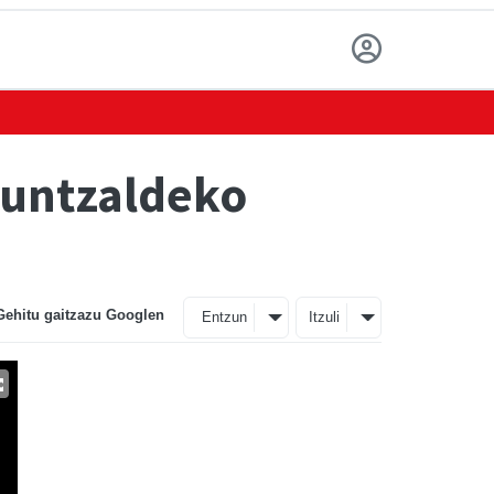
uruntzaldeko
Gehitu gaitzazu Googlen
Entzun
Itzuli