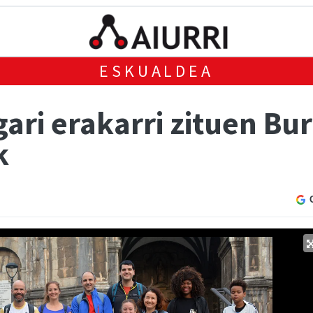
ESKUALDEA
gari erakarri zituen B
k