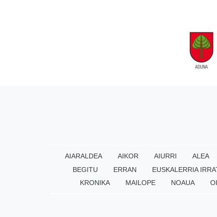
AIARALDEA
AIKOR
AIURRI
ALEA
BEGITU
ERRAN
EUSKALERRIA IRRA
KRONIKA
MAILOPE
NOAUA
O