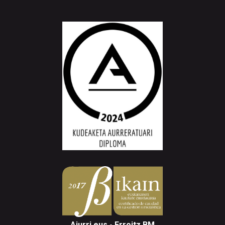
Aiurri.eus - Erroitz BM