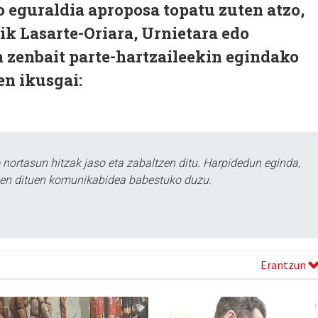
ko eguraldia aproposa topatu zuten atzo,
ik Lasarte-Oriara, Urnietara edo
n zenbait parte-hartzaileekin egindako
n ikusgai:
ortasun hitzak jaso eta zabaltzen ditu. Harpidedun eginda,
tzen dituen komunikabidea babestuko duzu.
Erantzun