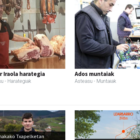
r Iraola harategia
Ados muntaiak
su
- Harategiak
Asteasu
- Muntaiak
nakako Txapelketan