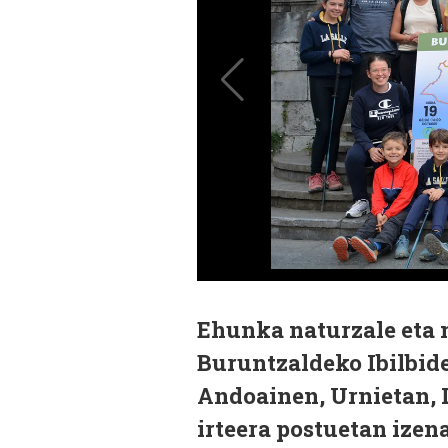
Ehunka naturzale eta 
Buruntzaldeko Ibilbide
Andoainen, Urnietan, L
irteera postuetan ize