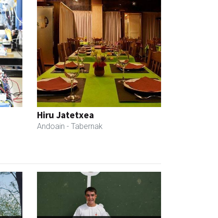
Hiru Jatetxea
Andoain
- Tabernak