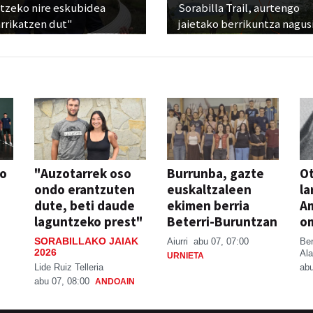
atzeko nire eskubidea
Sorabilla Trail, aurtengo
rrikatzen dut"
jaietako berrikuntza nagus
so
"Auzotarrek oso
Burrunba, gazte
Ot
ondo erantzuten
euskaltzaleen
la
dute, beti daude
ekimen berria
A
laguntzeko prest"
Beterri-Buruntzan
o
SORABILLAKO JAIAK
Aiurri
abu 07, 07:00
Be
2026
Ala
URNIETA
Lide Ruiz Telleria
abu
abu 07, 08:00
ANDOAIN