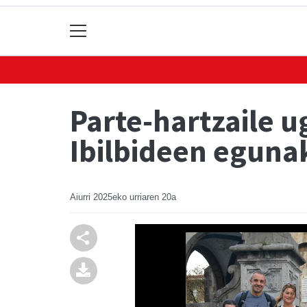
Parte-hartzaile u
Ibilbideen eguna
Aiurri
2025eko urriaren 20a