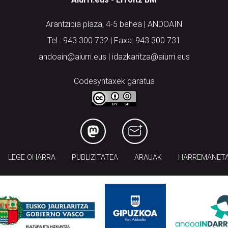
Arantzibia plaza, 4-5 behea | ANDOAIN
Tel.: 943 300 732 | Faxa: 943 300 731
andoain@aiurri.eus | idazkaritza@aiurri.eus
Codesyntaxek garatua
LEGE OHARRA
PUBLIZITATEA
ARAUAK
HARREMANET