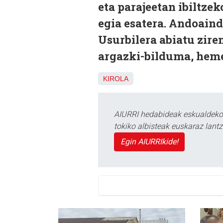
eta parajeetan ibiltze
egia esatera. Andoaind
Usurbilera abiatu zire
argazki-bilduma, heme
KIROLA
AIURRI hedabideak eskualdeko n
tokiko albisteak euskaraz lan
Egin AIURRIkide!