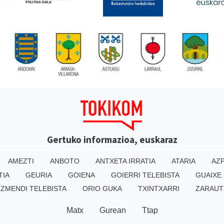
Gertuko informazioa, euskaraz
AMEZTI
ANBOTO
ANTXETA IRRATIA
ATARIA
AZP
TIA
GEURIA
GOIENA
GOIERRI TELEBISTA
GUAIXE
IZMENDI TELEBISTA
ORIO GUKA
TXINTXARRI
ZARAUT
Matx
Gurean
Ttap