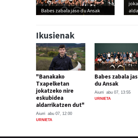
jok
Babes zabala jaso du Ansak
alda
Ikusienak
"Banakako
Babes zabala ja
Txapelketan
du Ansak
jokatzeko nire
Aiurri
abu 07, 13:55
eskubidea
URNIETA
aldarrikatzen dut"
Aiurri
abu 07, 12:00
URNIETA