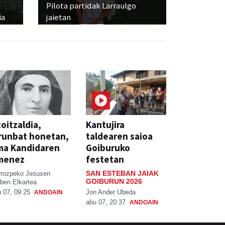
Pilota partidak Larraulgo
ia
jaietan
oitzaldia,
Kantujira
runbat honetan,
taldearen saioa
ma Kandidaren
Goiburuko
menez
festetan
SAN ESTEBAN JAIAK
rrozpeko Jesusen
GOIBURUN 2026
ben Elkartea
Jon Ander Ubeda
 07, 09:25
ANDOAIN
abu 07, 20:37
ANDOAIN