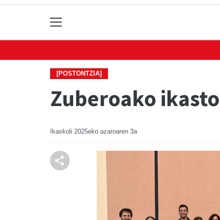
[POSTONTZIA]
Zuberoako ikasto
Ikaskoli
2025eko azaroaren 3a