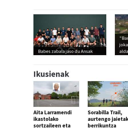
"Ba
jok
Babes zabala jaso du Ansak
alda
Ikusienak
Aita Larramendi
Sorabilla Trail,
ikastolako
aurtengo jaieta
sortzaileen eta
berrikuntza