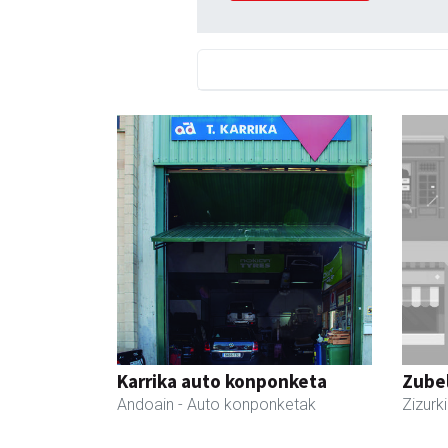
Karrika auto konponketa
Zubel
Andoain
- Auto konponketak
Zizurki