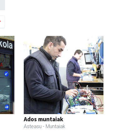
Ados muntaiak
Asteasu
- Muntaiak