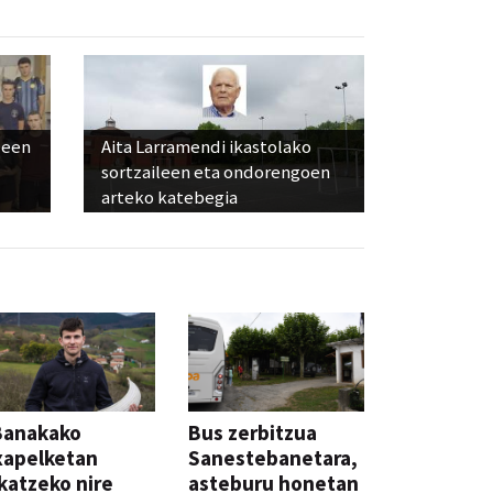
leen
Aita Larramendi ikastolako
sortzaileen eta ondorengoen
arteko katebegia
Banakako
Bus zerbitzua
xapelketan
Sanestebanetara,
katzeko nire
asteburu honetan