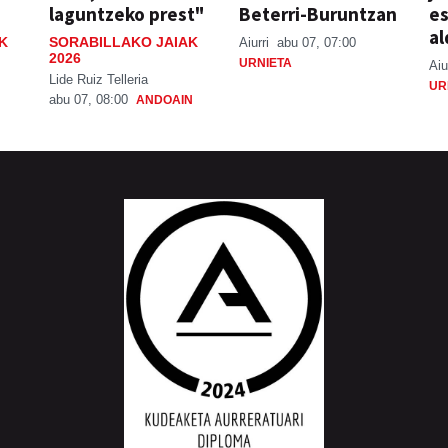
laguntzeko prest"
Beterri-Buruntzan
e
al
K
SORABILLAKO JAIAK
Aiurri
abu 07, 07:00
2026
URNIETA
Aiu
Lide Ruiz Telleria
UR
abu 07, 08:00
ANDOAIN