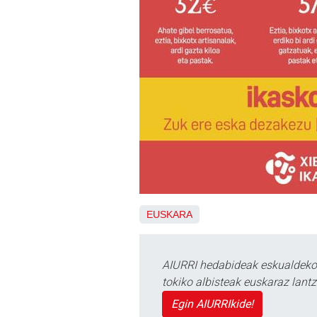
EUSKARA
AIURRI hedabideak eskualdeko n
tokiko albisteak euskaraz lan
Egin AIURRIkide!