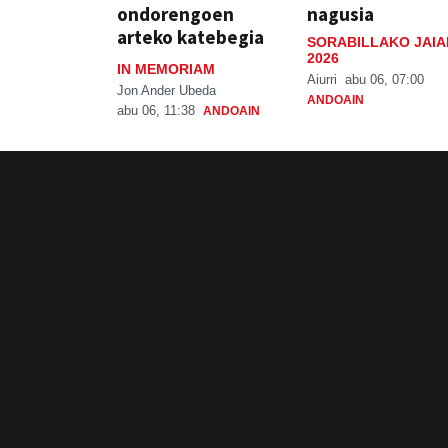
ondorengoen
nagusia
arteko katebegia
SORABILLAKO JAIA
2026
IN MEMORIAM
Aiurri
abu 06, 07:00
Jon Ander Ubeda
ANDOAIN
abu 06, 11:38
ANDOAIN