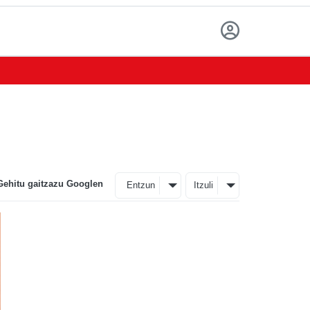
Gehitu gaitzazu Googlen
Entzun
Itzuli