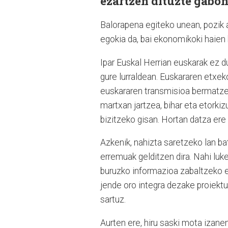
ezartzen dituzte gabon
Balorapena egiteko unean, pozik 
egokia da, bai ekonomikoki haien
Ipar Euskal Herrian euskarak ez d
gure lurraldean. Euskararen etxek
euskararen transmisioa bermatze
martxan jartzea, bihar eta etork
bizitzeko gisan. Hortan datza ere
Azkenik, nahizta saretzeko lan ba
erremuak gelditzen dira. Nahi luke
buruzko informazioa zabaltzeko e
jende oro integra dezake proiekt
sartuz.
Aurten ere, hiru saski mota izanen