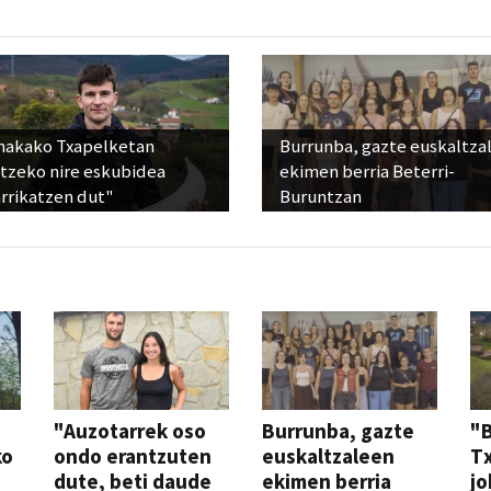
nakako Txapelketan
Burrunba, gazte euskaltza
atzeko nire eskubidea
ekimen berria Beterri-
rrikatzen dut"
Buruntzan
"Auzotarrek oso
Burrunba, gazte
"
ko
ondo erantzuten
euskaltzaleen
T
dute, beti daude
ekimen berria
jo