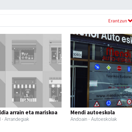
Erantzun
dia arrain eta mariskoa
Mendi autoeskola
l
- Arrandegiak
Andoain
- Autoeskolak