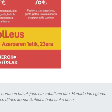
ortasun hitzak jaso eta zabaltzen ditu. Harpidedun eginda,
tzen dituen komunikabidea babestuko duzu.