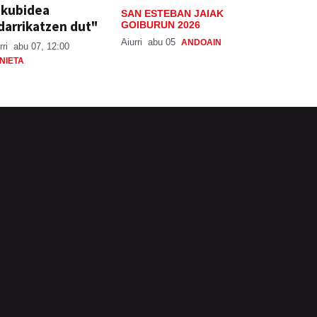
skubidea
SAN ESTEBAN JAIAK
darrikatzen dut"
GOIBURUN 2026
Aiurri
abu 05
ANDOAIN
rri
abu 07, 12:00
NIETA