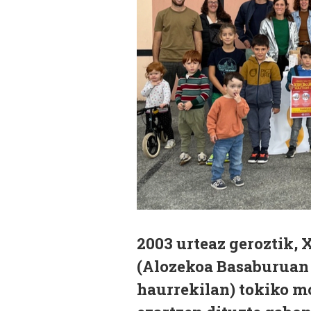
2003 urteaz geroztik, 
(Alozekoa Basaburuan 
haurrekilan) tokiko m