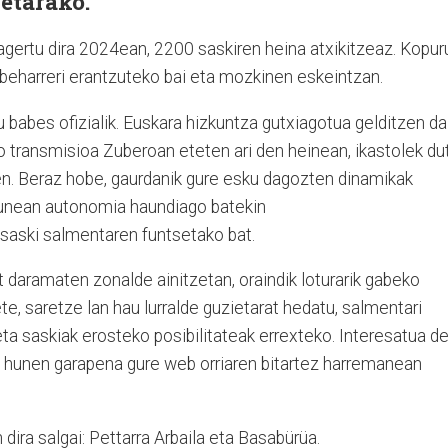
etarako.
agertu dira 2024ean, 2200 saskiren heina atxikitzeaz. Kopur
 beharreri erantzuteko bai eta mozkinen eskeintzan.
u babes ofizialik. Euskara hizkuntza gutxiagotua gelditzen da
o transmisioa Zuberoan eteten ari den heinean, ikastolek du
n. Beraz hobe, gaurdanik gure esku dagozten dinamikak
izunean autonomia haundiago batekin
 saski salmentaren funtsetako bat.
t daramaten zonalde ainitzetan, oraindik loturarik gabeko
te, saretze lan hau lurralde guzietarat hedatu, salmentari
ta saskiak erosteko posibilitateak errexteko. Interesatua d
u hunen garapena gure web orriaren bitartez harremanean
 dira salgai: Pettarra Arbaila eta Basabürüa.