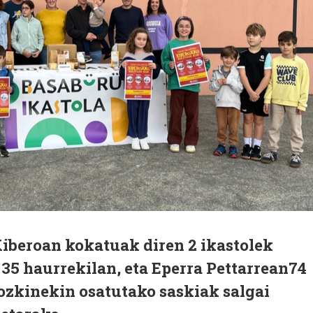
Xiberoan kokatuak diren 2 ikastolek
35 haurrekilan, eta Eperra Pettarrean74
ozkinekin osatutako saskiak salgai