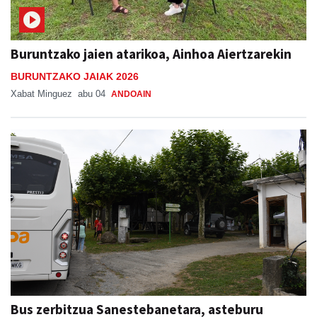
Buruntzako jaien atarikoa, Ainhoa Aiertzarekin
BURUNTZAKO JAIAK 2026
Xabat Minguez
abu 04
ANDOAIN
Bus zerbitzua Sanestebanetara, asteburu