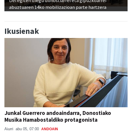
Dei egiten diegu donostiarrei eta gipuzkoarrei
abuztuaren 14ko mobilizazioan parte hartzera
Ikusienak
Junkal Guerrero andoaindarra, Donostiako
Musika Hamabostaldiko protagonista
Aiurri
abu 05, 07:00
ANDOAIN