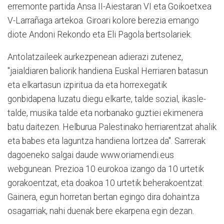
erremonte partida Ansa II-Aiestaran VI eta Goikoetxea
V-Larrañaga artekoa. Giroari kolore berezia emango
diote Andoni Rekondo eta Eli Pagola bertsolariek.
Antolatzaileek aurkezpenean adierazi zutenez,
"jaialdiaren baliorik handiena Euskal Herriaren batasun
eta elkartasun izpiritua da eta horrexegatik
gonbidapena luzatu diegu elkarte, talde sozial, ikasle-
talde, musika talde eta norbanako guztiei ekimenera
batu daitezen. Helburua Palestinako herriarentzat ahalik
eta babes eta laguntza handiena lortzea da". Sarrerak
dagoeneko salgai daude www.oriamendi.eus
webgunean. Prezioa 10 eurokoa izango da 10 urtetik
gorakoentzat, eta doakoa 10 urtetik beherakoentzat.
Gainera, egun horretan bertan egingo dira dohaintza
osagarriak, nahi duenak bere ekarpena egin dezan.