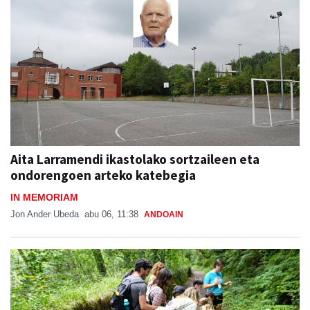
Aita Larramendi ikastolako sortzaileen eta
ondorengoen arteko katebegia
IN MEMORIAM
Jon Ander Ubeda
abu 06, 11:38
ANDOAIN