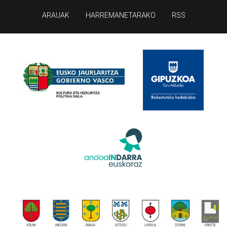
ARAUAK
HARREMANETARAKO
RSS