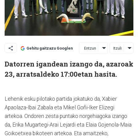
Entzun
Itzuli
Gehitu gaitzazu Googlen
Datorren igandean izango da, azaroak
23, arratsaldeko 17:00etan hasita.
Lehenik esku pilotako partida jokatuko da, Xabier
Apaolaza-Ibai Zabala eta Mikel Goñi-Iker Elizegi
artekoa. Ondoren zesta puntako norgehiagoka izango
da, Erika Mugartegi-Arai Lejardi eta Elaia Gojenola-Maia
Goikoetxea bikoteen artekoa. Eta amaitzeko,