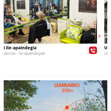
Previous
Next
Urnietako Udala
Urnieta
- Udaletxeak