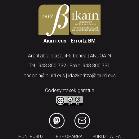
Aiurri.eus - Erroitz BM
Arantzibia plaza, 4-5 behea | ANDOAIN
Tel.: 943 300 732 | Faxa: 943 300 731
andoain@aiurri.eus | idazkaritza@aiurri.eus
Codesyntaxek garatua
HONI BURUZ
LEGE OHARRA
PUBLIZITATEA