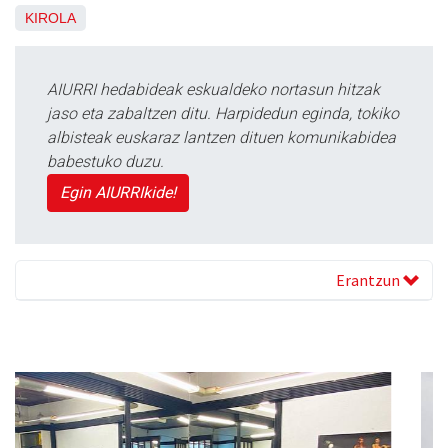
KIROLA
AIURRI hedabideak eskualdeko nortasun hitzak
jaso eta zabaltzen ditu. Harpidedun eginda, tokiko
albisteak euskaraz lantzen dituen komunikabidea
babestuko duzu.
Egin AIURRIkide!
Erantzun