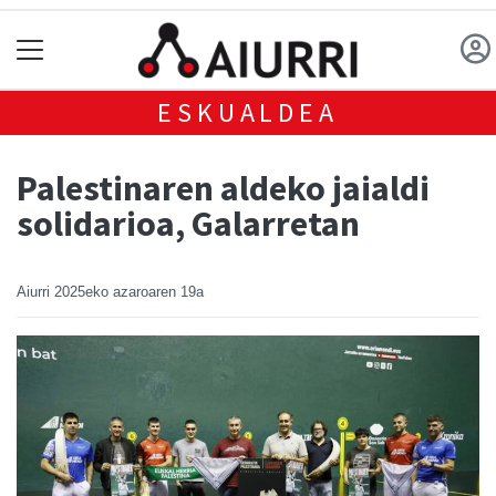
ESKUALDEA
Palestinaren aldeko jaialdi
solidarioa, Galarretan
Aiurri
2025eko azaroaren 19a