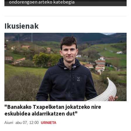
ondorengoen arteko katebegia
Ikusienak
"Banakako Txapelketan jokatzeko nire
eskubidea aldarrikatzen dut"
Aiurri
abu 07, 12:00
URNIETA