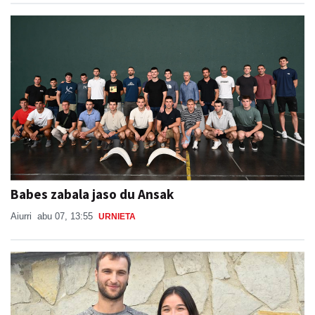
Babes zabala jaso du Ansak
Aiurri
abu 07, 13:55
URNIETA