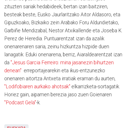
zituzten sariak hedabideek, bertan izan baitziren,
besteak beste, Eusko Jaurlaritzako Aitor Aldasoro, eta
Gipuzkoako, Bizkaiko zein Arabako Foru Aldundietako,
Garbiñe Mendizabal, Nestor Atxikallende eta Joseba K.
Perez de Heredia. Puntuarentzat izan da azalik
onenarenaren saria, zeinu hizkuntza hizpide duen
lanagatik. Eduki onenarena, berriz, Aiaraldearentzat izan
da
"Jesus Garcia Ferreiro: mina jasanezin bihurtzen
denean"
erreportajearekin eta ikus-entzunezko
onenaren aitortza Antxeta irratiak eraman du aurten,
"Lodifobiaren aurkako ahotsak"
elkarrizketa-sortagatik.
Horiez gain, aipamen berezia jaso zuen Goienaren
"Podcast Gela"
-k.