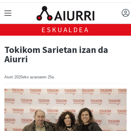
ESKUALDEA
Tokikom Sarietan izan da
Aiurri
Aiurri
2025eko azaroaren 25a