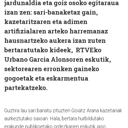
jardunaldia eta goiz osoko egitaraua
izan zen: sari-banaketaz gain,
kazetaritzaren eta adimen
artifizialaren arteko harremanaz
hausnartzeko aukera izan zuten
bertaratutako kideek, RTVEko
Urbano Garcia Alonsoren eskutik,
sektorearen erronken gaineko
gogoetak eta eskarmentua
partekatzeko.
Guztira lau sari banatu zituzten Goiatz Arana kazetariak
aurkeztutako saioan. Hala, bertara hurbildutako
erakunde publikoetako ordezkarien eskutik jaso