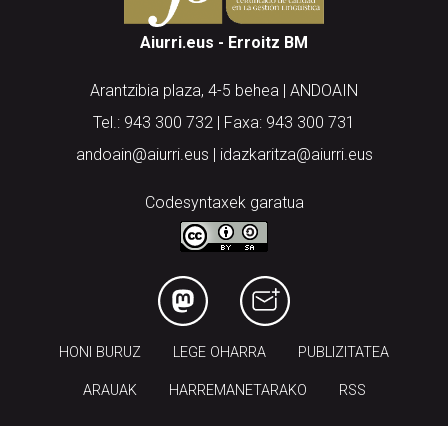
Aiurri.eus - Erroitz BM
Arantzibia plaza, 4-5 behea | ANDOAIN
Tel.: 943 300 732 | Faxa: 943 300 731
andoain@aiurri.eus | idazkaritza@aiurri.eus
Codesyntaxek garatua
HONI BURUZ
LEGE OHARRA
PUBLIZITATEA
ARAUAK
HARREMANETARAKO
RSS