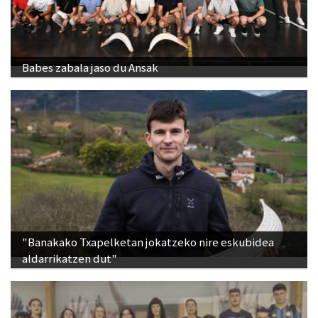
Babes zabala jaso du Ansak
"Banakako Txapelketan jokatzeko nire eskubidea
aldarrikatzen dut"