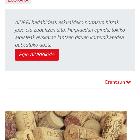
EUSKARA
AIURRI hedabideak eskualdeko nortasun hitzak
jaso eta zabaltzen ditu. Harpidedun eginda, tokiko
albisteak euskaraz lantzen dituen komunikabidea
babestuko duzu.
Egin AIURRIkide!
Erantzun