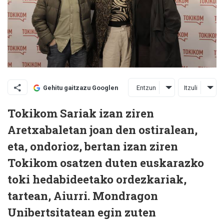
Entzun
Itzuli
Gehitu gaitzazu Googlen
Tokikom Sariak izan ziren
Aretxabaletan joan den ostiralean,
eta, ondorioz, bertan izan ziren
Tokikom osatzen duten euskarazko
toki hedabideetako ordezkariak,
tartean, Aiurri. Mondragon
Unibertsitatean egin zuten