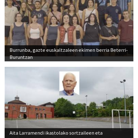
Burrunba, gazte euskaltzaleen ekimen berria Beterri-
Buruntzan
Aita Larramendi ikastolako sortzaileen eta