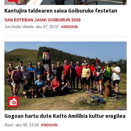
Kantujira taldearen saioa Goiburuko festetan
SAN ESTEBAN JAIAK GOIBURUN 2026
Jon Ander Ubeda
abu 07, 20:37
ANDOAIN
Gogoan hartu dute Katto Amilibia kultur eragilea
Aiurri
abu 08, 13:24
ANDOAIN