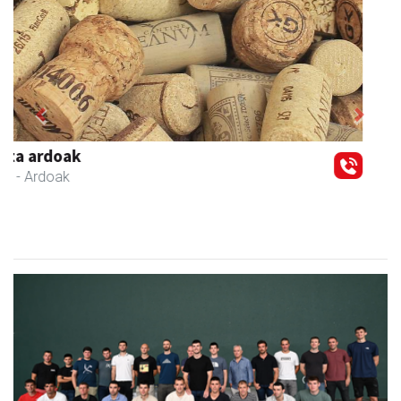
Previous
Next
Tximeleta oihal-denda
Andoain
- Oihal-denda