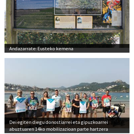
Andazarrate: Eusteko kemena
Dei egiten diegu donostiarrei eta gipuzkoarrei
abuztuaren 14ko mobilizazioan parte hartzera