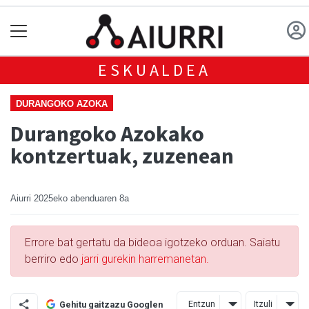
ESKUALDEA
DURANGOKO AZOKA
Durangoko Azokako
kontzertuak, zuzenean
Aiurri
2025eko abenduaren 8a
Errore bat gertatu da bideoa igotzeko orduan. Saiatu
berriro edo
jarri gurekin harremanetan.
Entzun
Itzuli
Gehitu gaitzazu Googlen