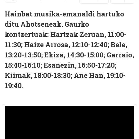
Hainbat musika-emanaldi hartuko
ditu Ahotseneak. Gaurko
kontzertuak:
Hartzak Zeruan, 11:00-
11:30; Haize Arrosa, 12:10-12:40; Bele,
13:20-13:50; Ekiza, 14:30-15:00; Garraio,
15:40-16:10; Esanezin, 16:50-17:20;
Kiimak, 18:00-18:30; Ane Han, 19:10-
19:40.