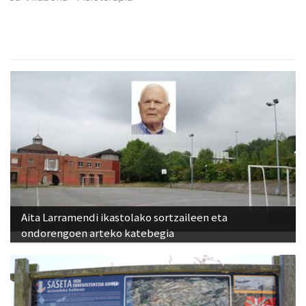
Aita Larramendi ikastolako sortzaileen eta
ondorengoen arteko katebegia