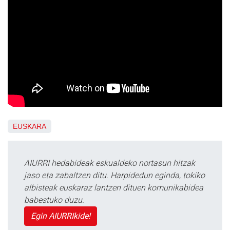
EUSKARA
AIURRI hedabideak eskualdeko nortasun hitzak
jaso eta zabaltzen ditu. Harpidedun eginda, tokiko
albisteak euskaraz lantzen dituen komunikabidea
babestuko duzu.
Egin AIURRIkide!