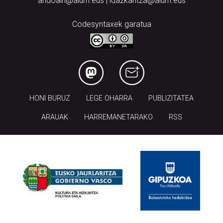
andoain@aiurri.eus | idazkaritza@aiurri.eus
Codesyntaxek garatua
HONI BURUZ
LEGE OHARRA
PUBLIZITATEA
ARAUAK
HARREMANETARAKO
RSS