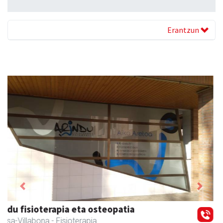
Erantzun
Previous
Next
Stop liburu-denda
Andoain
- Liburu-dendak