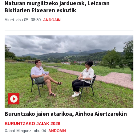
Naturan murgiltzeko jarduerak, Leizaran
Bisitarien Etxearen eskutik
Aiurri
abu 05, 08:30
ANDOAIN
Buruntzako jaien atarikoa, Ainhoa Aiertzarekin
BURUNTZAKO JAIAK 2026
Xabat Minguez
abu 04
ANDOAIN