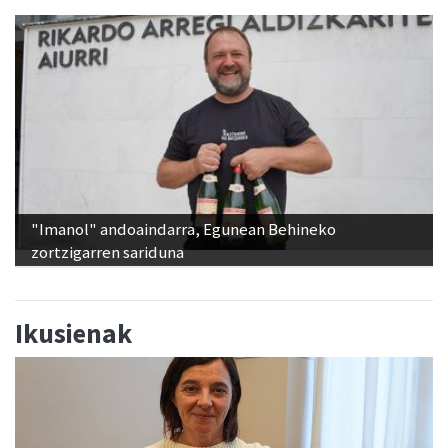
"Imanol" andoaindarra, Egunean Behineko
zortzigarren sariduna
Ikusienak