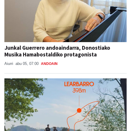
Junkal Guerrero andoaindarra, Donostiako
Musika Hamabostaldiko protagonista
Aiurri
abu 05, 07:00
ANDOAIN