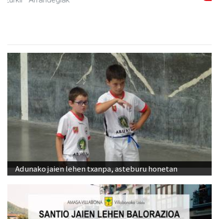
Adunako jaien lehen txanpa, asteburu honetan