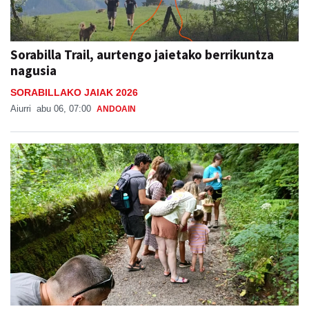
Sorabilla Trail, aurtengo jaietako berrikuntza
nagusia
SORABILLAKO JAIAK 2026
Aiurri
abu 06, 07:00
ANDOAIN
Naturan murgiltzeko jarduerak, Leizaran
Bisitarien Etxearen eskutik