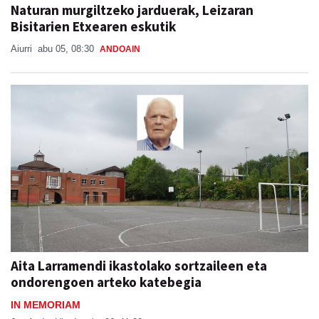
Aiurri
abu 05, 08:30
ANDOAIN
Aita Larramendi ikastolako sortzaileen eta
ondorengoen arteko katebegia
IN MEMORIAM
Jon Ander Ubeda
abu 06, 11:38
ANDOAIN