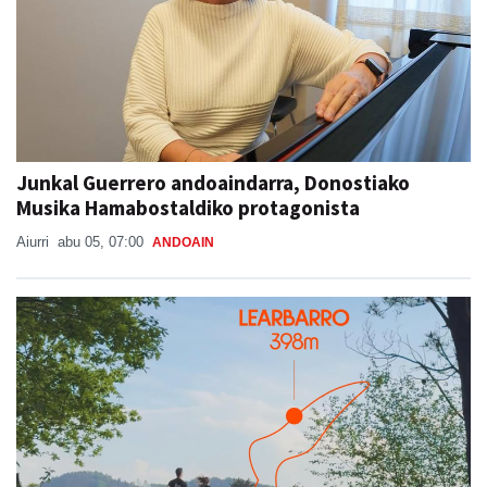
Junkal Guerrero andoaindarra, Donostiako
Musika Hamabostaldiko protagonista
Aiurri
abu 05, 07:00
ANDOAIN