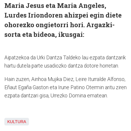
Maria Jesus eta Maria Angeles,
Lurdes Iriondoren ahizpei egin diete
ohorezko ongietorri hori. Argazki-
sorta eta bideoa, ikusgai:
Aipatzekoa da Urki Dantza Taldeko lau ezpata dantzarik
hartu dutela parte usadiozko dantza dotore horretan.
Hain zuzen, Ainhoa Mujika Diez, Leire Iturralde Alfonso,
Eñaut Egaña Gaston eta Irune Patino Otermin aritu ziren
ezpata dantzari gisa, Urrezko Domina ematean.
KULTURA