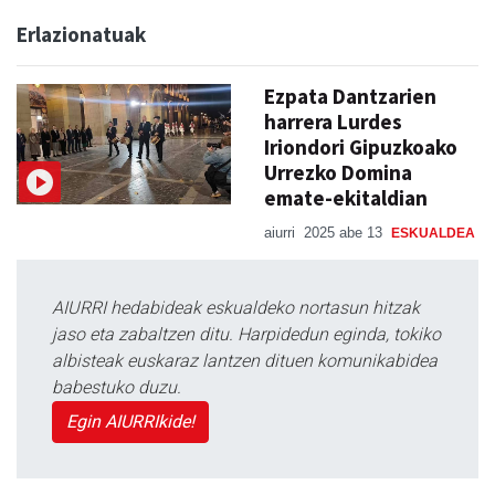
Erlazionatuak
Ezpata Dantzarien
harrera Lurdes
Iriondori Gipuzkoako
Urrezko Domina
emate-ekitaldian
aiurri
2025 abe 13
ESKUALDEA
AIURRI hedabideak eskualdeko nortasun hitzak
jaso eta zabaltzen ditu. Harpidedun eginda, tokiko
albisteak euskaraz lantzen dituen komunikabidea
babestuko duzu.
Egin AIURRIkide!