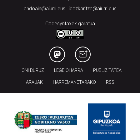
Codesyntaxek garatua
HONI BURUZ
LEGE OHARRA
PUBLIZITATEA
ARAUAK
HARREMANETARAKO
RSS