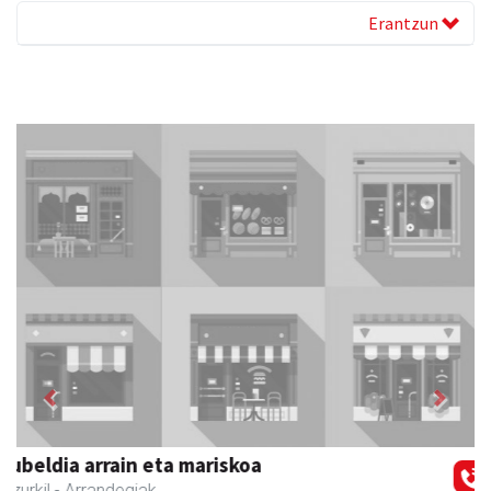
Erantzun
Previous
Next
La Salle Berrozpe Ikastetxea
Andoain
- Hezkuntza