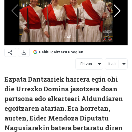
Gehitu gaitzazu Googlen
Entzun
Itzuli
Ezpata Dantzariek harrera egin ohi
die Urrezko Domina jasotzera doan
pertsona edo elkarteari Aldundiaren
egoitzaren atarian. Era horretan,
aurten, Eider Mendoza Diputatu
Nagusiarekin batera bertaratu diren