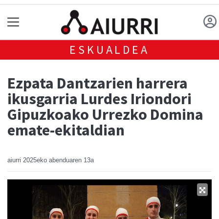
ESKUALDEA
Ezpata Dantzarien harrera
ikusgarria Lurdes Iriondori
Gipuzkoako Urrezko Domina
emate-ekitaldian
aiurri
2025eko abenduaren 13a