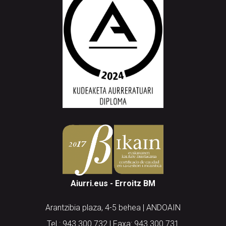
Aiurri.eus - Erroitz BM
Arantzibia plaza, 4-5 behea | ANDOAIN
Tel.: 943 300 732 | Faxa: 943 300 731
andoain@aiurri.eus | idazkaritza@aiurri.eus