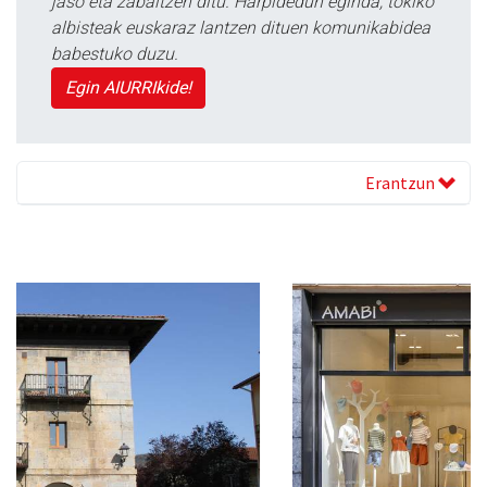
jaso eta zabaltzen ditu. Harpidedun eginda, tokiko
albisteak euskaraz lantzen dituen komunikabidea
babestuko duzu.
Egin AIURRIkide!
Erantzun