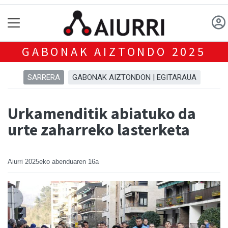
GABONAK AIZTONDO 2025
SARRERA
GABONAK AIZTONDON | EGITARAUA
Urkamenditik abiatuko da
urte zaharreko lasterketa
Aiurri
2025eko abenduaren 16a