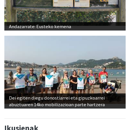
Andazarrate: Eusteko kemena
Dei egiten diegu donostiarrei eta gipuzkoarrei
abuztuaren 14ko mobilizazioan parte hartzera
Ikusienak