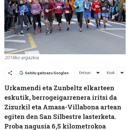
2018ko argazkia.
Entzun
Itzuli
Gehitu gaitzazu Googlen
Urkamendi eta Zunbeltz elkarteen
eskutik, berrogeigarrenera iritsi da
Zizurkil eta Amasa-Villabona artean
egiten den San Silbestre lasterketa.
Proba nagusia 6,5 kilometrokoa