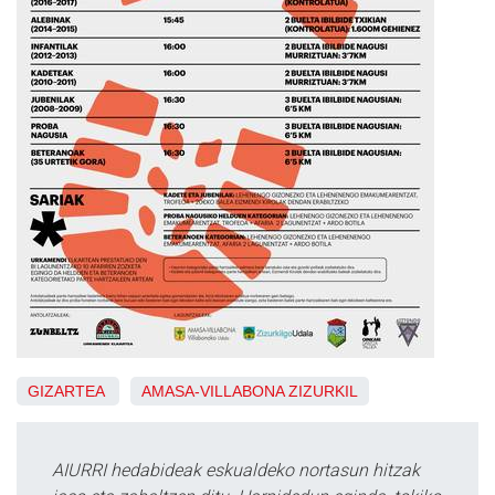
GIZARTEA
AMASA-VILLABONA
ZIZURKIL
AIURRI hedabideak eskualdeko nortasun hitzak