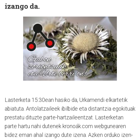
izango da.
Lasterketa 15:30ean hasiko da, Urkamendi elkartetik
abiatuta. Antolatzaileek ibilbide eta distantzia egokituak
prestatu dituzte parte-hartzaileentzat. Lasterketan
parte hartu nahi dutenek kronoák.com webgunearen
bidez eman ahal izango dute izena. Azken orduko izen-