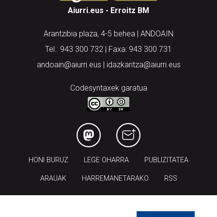
Aiurri.eus - Erroitz BM
Arantzibia plaza, 4-5 behea | ANDOAIN
Tel.: 943 300 732 | Faxa: 943 300 731
andoain@aiurri.eus | idazkaritza@aiurri.eus
Codesyntaxek garatua
HONI BURUZ
LEGE OHARRA
PUBLIZITATEA
ARAUAK
HARREMANETARAKO
RSS