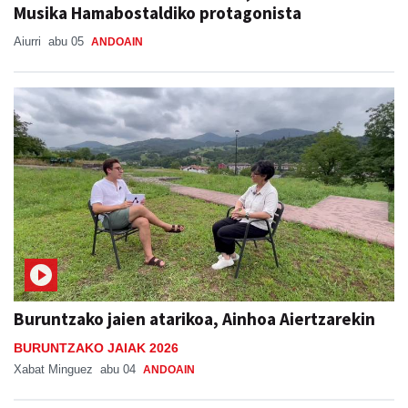
Musika Hamabostaldiko protagonista
Aiurri
abu 05
ANDOAIN
Buruntzako jaien atarikoa, Ainhoa Aiertzarekin
BURUNTZAKO JAIAK 2026
Xabat Minguez
abu 04
ANDOAIN