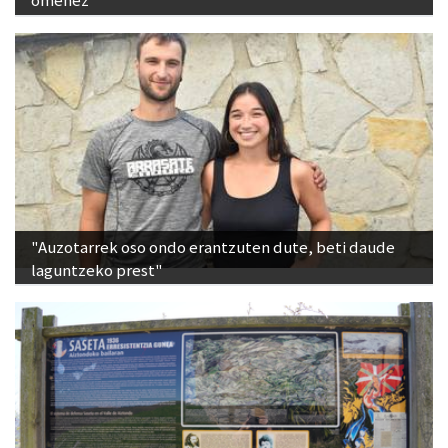
omenez
"Auzotarrek oso ondo erantzuten dute, beti daude
laguntzeko prest"