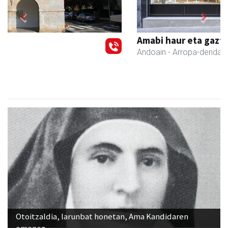
Previous
Next
Amabi haur eta gazte jantziak
Andoain
- Arropa-dendak
Otoitzaldia, larunbat honetan, Ama Kandidaren