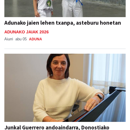
Adunako jaien lehen txanpa, asteburu honetan
ADUNAKO JAIAK 2026
Aiurri
abu 05
ADUNA
Junkal Guerrero andoaindarra, Donostiako