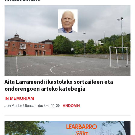
Aita Larramendi ikastolako sortzaileen eta
ondorengoen arteko katebegia
IN MEMORIAM
Jon Ander Ubeda
abu 06, 11:38
ANDOAIN