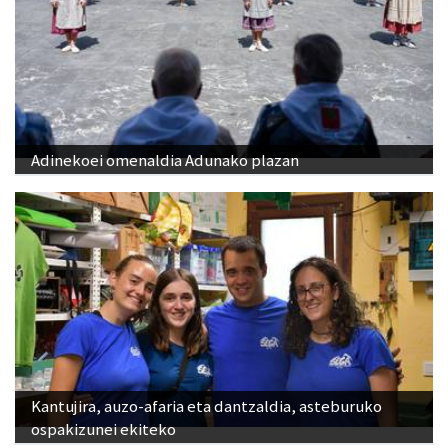
Adinekoei omenaldia Adunako plazan
Kantujira, auzo-afaria eta dantzaldia, asteburuko
ospakizunei ekiteko