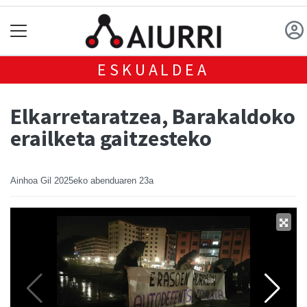
ESKUALDEA
Elkarretaratzea, Barakaldoko
erailketa gaitzesteko
Ainhoa Gil
2025eko abenduaren 23a