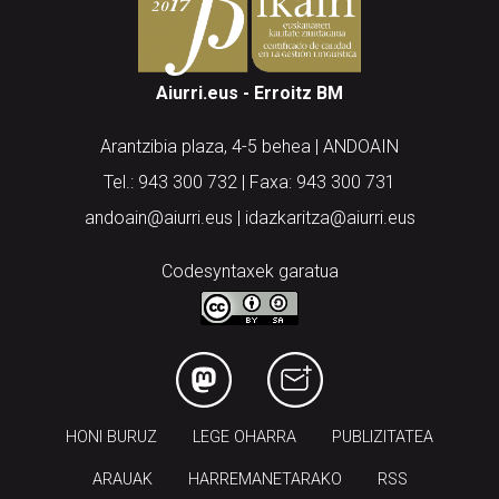
Aiurri.eus - Erroitz BM
Arantzibia plaza, 4-5 behea | ANDOAIN
Tel.: 943 300 732 | Faxa: 943 300 731
andoain@aiurri.eus | idazkaritza@aiurri.eus
Codesyntaxek garatua
HONI BURUZ
LEGE OHARRA
PUBLIZITATEA
ARAUAK
HARREMANETARAKO
RSS