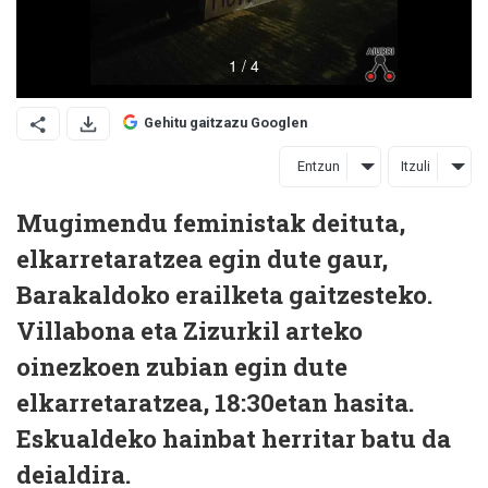
Gehitu gaitzazu Googlen
Entzun
Itzuli
Mugimendu feministak deituta,
elkarretaratzea egin dute gaur,
Barakaldoko erailketa gaitzesteko.
Villabona eta Zizurkil arteko
oinezkoen zubian egin dute
elkarretaratzea, 18:30etan hasita.
Eskualdeko hainbat herritar batu da
deialdira.