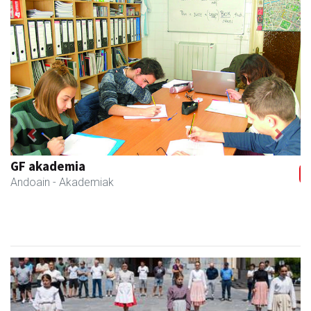
Previous
Next
IZT Informatika Zerbitzu Integrala
Andoain
- IKT