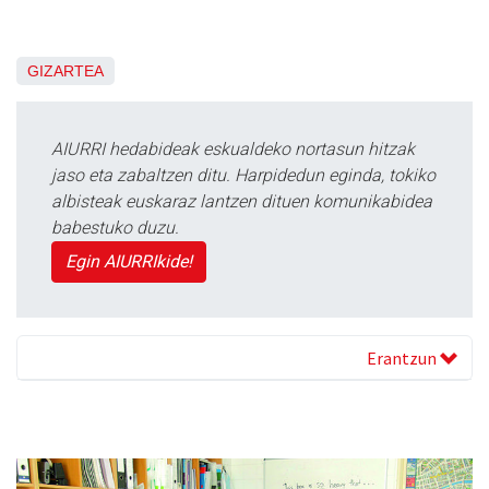
GIZARTEA
AIURRI hedabideak eskualdeko nortasun hitzak
jaso eta zabaltzen ditu. Harpidedun eginda, tokiko
albisteak euskaraz lantzen dituen komunikabidea
babestuko duzu.
Egin AIURRIkide!
Erantzun