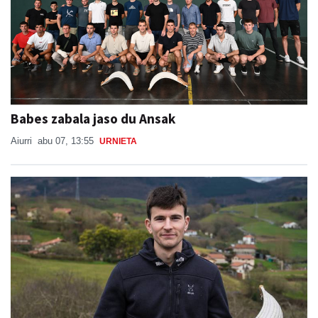
Babes zabala jaso du Ansak
Aiurri
abu 07, 13:55
URNIETA