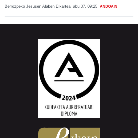
Berrozpeko Jesusen Alaben Elkartea
abu 07, 09:25
ANDOAIN