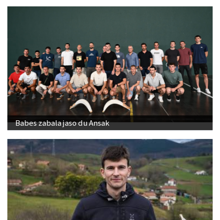
Babes zabala jaso du Ansak