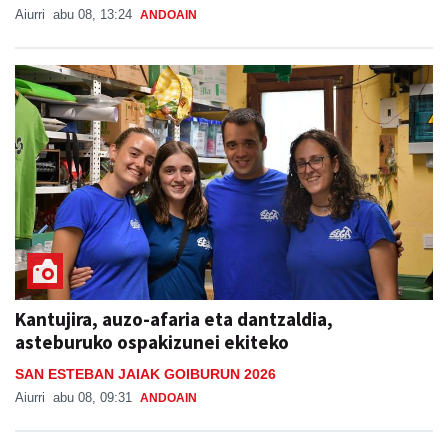
Aiurri
abu 08, 13:24
ANDOAIN
Kantujira, auzo-afaria eta dantzaldia,
asteburuko ospakizunei ekiteko
SAN ESTEBAN JAIAK GOIBURUN 2026
Aiurri
abu 08, 09:31
ANDOAIN