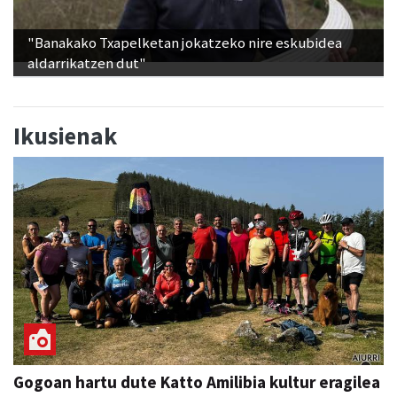
"Banakako Txapelketan jokatzeko nire eskubidea
aldarrikatzen dut"
Ikusienak
Gogoan hartu dute Katto Amilibia kultur eragilea