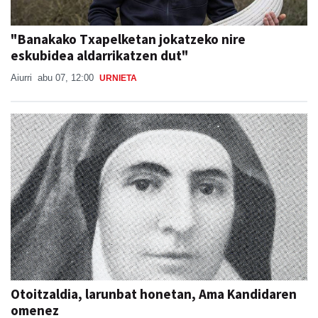
"Banakako Txapelketan jokatzeko nire
eskubidea aldarrikatzen dut"
Aiurri
abu 07, 12:00
URNIETA
Otoitzaldia, larunbat honetan, Ama Kandidaren
omenez