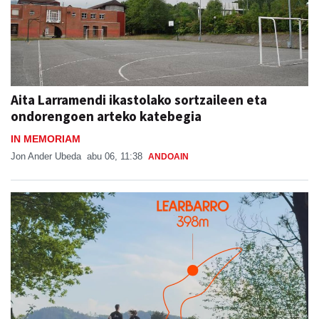
Aita Larramendi ikastolako sortzaileen eta
ondorengoen arteko katebegia
IN MEMORIAM
Jon Ander Ubeda
abu 06, 11:38
ANDOAIN