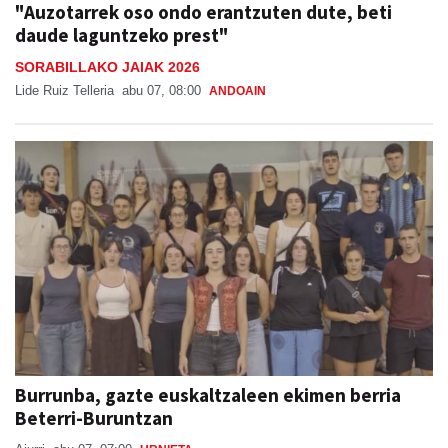
"Auzotarrek oso ondo erantzuten dute, beti
daude laguntzeko prest"
SORABILLAKO JAIAK 2026
Lide Ruiz Telleria
abu 07, 08:00
ANDOAIN
Burrunba, gazte euskaltzaleen ekimen berria
Beterri-Buruntzan