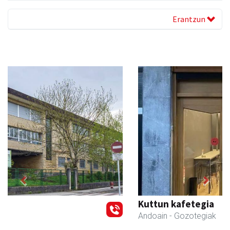
Erantzun
Previous
Next
Kuttun kafetegia
Andoain
- Gozotegiak