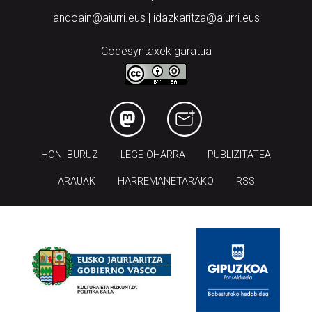
andoain@aiurri.eus | idazkaritza@aiurri.eus
Codesyntaxek garatua
HONI BURUZ
LEGE OHARRA
PUBLIZITATEA
ARAUAK
HARREMANETARAKO
RSS