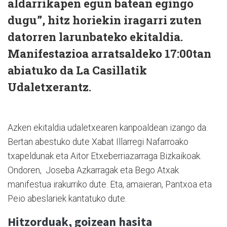
aldarrikapen egun batean egingo
dugu”, hitz horiekin iragarri zuten
datorren larunbateko ekitaldia.
Manifestazioa arratsaldeko 17:00tan
abiatuko da La Casillatik
Udaletxerantz.
Azken ekitaldia udaletxearen kanpoaldean izango da.
Bertan abestuko dute Xabat Illarregi Nafarroako
txapeldunak eta Aitor Etxeberriazarraga Bizkaikoak.
Ondoren,
Joseba Azkarragak eta Bego Atxak
manifestua irakurriko dute. Eta, amaieran, Pantxoa eta
Peio abeslariek kantatuko dute.
Hitzorduak, goizean hasita