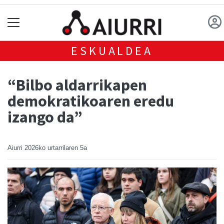
ESKUALDEA
“Bilbo aldarrikapen
demokratikoaren eredu
izango da”
Aiurri
2026ko urtarrilaren 5a