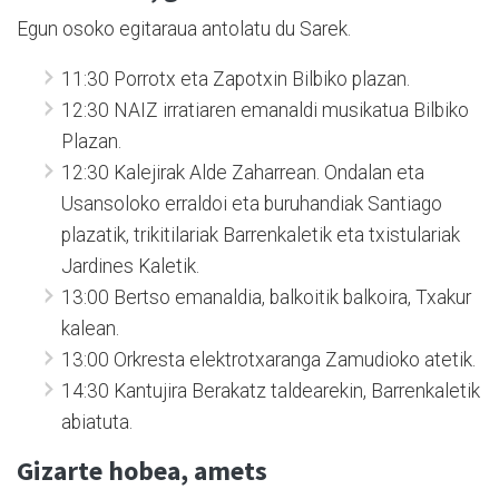
Egun osoko egitaraua antolatu du Sarek.
11:30 Porrotx eta Zapotxin Bilbiko plazan.
12:30 NAIZ irratiaren emanaldi musikatua Bilbiko
Plazan.
12:30 Kalejirak Alde Zaharrean. Ondalan eta
Usansoloko erraldoi eta buruhandiak Santiago
plazatik, trikitilariak Barrenkaletik eta txistulariak
Jardines Kaletik.
13:00 Bertso emanaldia, balkoitik balkoira, Txakur
kalean.
13:00 Orkresta elektrotxaranga Zamudioko atetik.
14:30 Kantujira Berakatz taldearekin, Barrenkaletik
abiatuta.
Gizarte hobea, amets