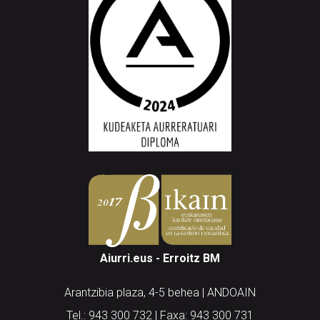
Aiurri.eus - Erroitz BM
Arantzibia plaza, 4-5 behea | ANDOAIN
Tel.: 943 300 732 | Faxa: 943 300 731