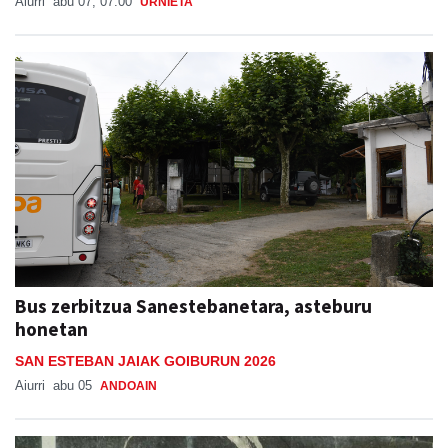
Aiurri
abu 07, 07:00
URNIETA
Bus zerbitzua Sanestebanetara, asteburu
honetan
SAN ESTEBAN JAIAK GOIBURUN 2026
Aiurri
abu 05
ANDOAIN