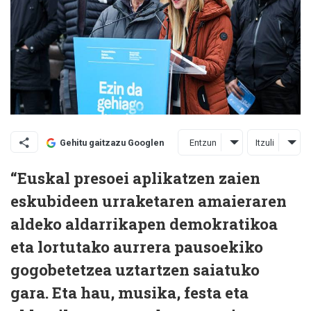
Entzun
Itzuli
Gehitu gaitzazu Googlen
“Euskal presoei aplikatzen zaien
eskubideen urraketaren amaieraren
aldeko aldarrikapen demokratikoa
eta lortutako aurrera pausoekiko
gogobetetzea uztartzen saiatuko
gara. Eta hau, musika, festa eta