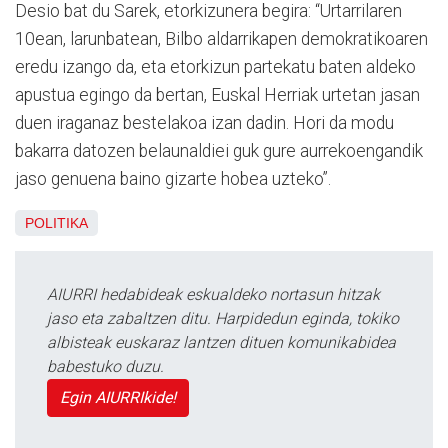
Desio bat du Sarek, etorkizunera begira: “Urtarrilaren
10ean, larunbatean, Bilbo aldarrikapen demokratikoaren
eredu izango da, eta etorkizun partekatu baten aldeko
apustua egingo da bertan, Euskal Herriak urtetan jasan
duen iraganaz bestelakoa izan dadin. Hori da modu
bakarra datozen belaunaldiei guk gure aurrekoengandik
jaso genuena baino gizarte hobea uzteko”.
POLITIKA
AIURRI hedabideak eskualdeko nortasun hitzak
jaso eta zabaltzen ditu. Harpidedun eginda, tokiko
albisteak euskaraz lantzen dituen komunikabidea
babestuko duzu.
Egin AIURRIkide!