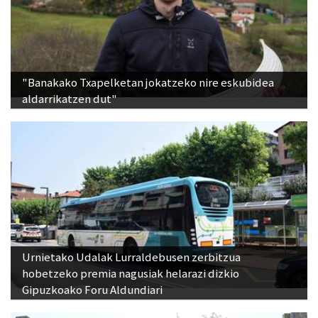
"Banakako Txapelketan jokatzeko nire eskubidea
aldarrikatzen dut"
Urnietako Udalak Lurraldebusen zerbitzua
hobetzeko premia nagusiak helarazi dizkio
Gipuzkoako Foru Aldundiari