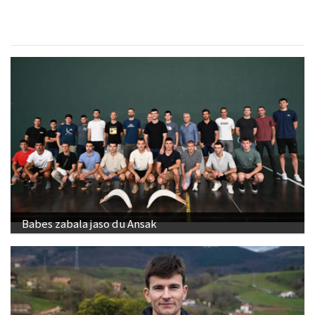
Babes zabala jaso du Ansak