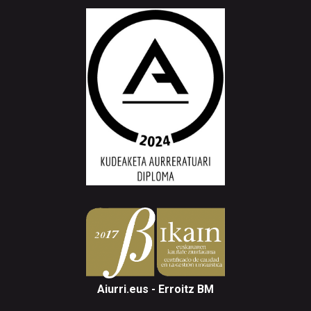
Aiurri.eus - Erroitz BM