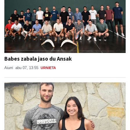
Babes zabala jaso du Ansak
Aiurri
abu 07, 13:55
URNIETA