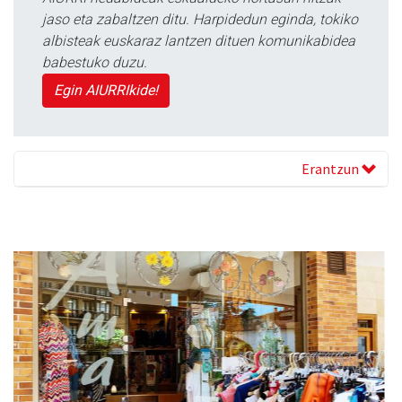
jaso eta zabaltzen ditu. Harpidedun eginda, tokiko
albisteak euskaraz lantzen dituen komunikabidea
babestuko duzu.
Egin AIURRIkide!
Erantzun