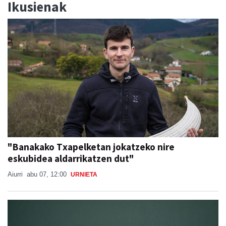
Ikusienak
"Banakako Txapelketan jokatzeko nire
eskubidea aldarrikatzen dut"
Aiurri
abu 07, 12:00
URNIETA