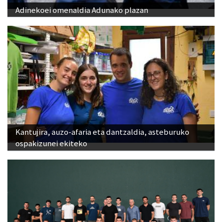
Adinekoei omenaldia Adunako plazan
Kantujira, auzo-afaria eta dantzaldia, asteburuko
ospakizunei ekiteko