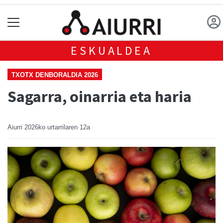
ESKUALDEA
TXOTX DENBORALDIA 2026
Sagarra, oinarria eta haria
Aiurri
2026ko urtarrilaren 12a