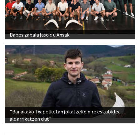
Babes zabala jaso du Ansak
"Banakako Txapelketan jokatzeko nire eskubidea
aldarrikatzen dut"