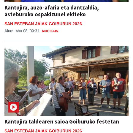
Kantujira, auzo-afaria eta dantzaldia,
asteburuko ospakizunei ekiteko
SAN ESTEBAN JAIAK GOIBURUN 2026
Aiurri
abu 08, 09:31
ANDOAIN
Kantujira taldearen saioa Goiburuko festetan
SAN ESTEBAN JAIAK GOIBURUN 2026