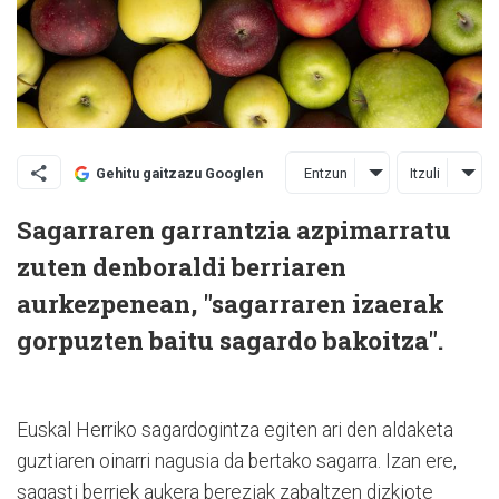
Entzun
Itzuli
Gehitu gaitzazu Googlen
Sagarraren garrantzia azpimarratu
zuten denboraldi berriaren
aurkezpenean, "sagarraren izaerak
gorpuzten baitu sagardo bakoitza".
Euskal Herriko sagardogintza egiten ari den aldaketa
guztiaren oinarri nagusia da bertako sagarra. Izan ere,
sagasti berriek aukera bereziak zabaltzen dizkiote