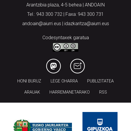
Arantzibia plaza, 4-5 behea | ANDOAIN
Tel.: 943 300 732 | Faxa: 943 300 731
andoain@aiurri.eus | idazkaritza@aiurri.eus
Codesyntaxek garatua
HONI BURUZ
LEGE OHARRA
PUBLIZITATEA
ARAUAK
HARREMANETARAKO
RSS