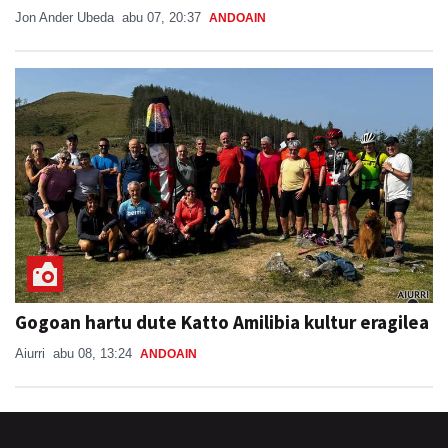
Jon Ander Ubeda
abu 07, 20:37
ANDOAIN
Gogoan hartu dute Katto Amilibia kultur eragilea
Aiurri
abu 08, 13:24
ANDOAIN