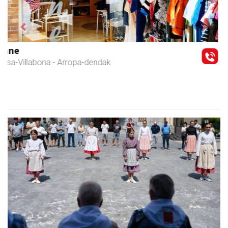
Previous
Next
Larraulgo herri ostatua
Larraul
- Jatetxeak