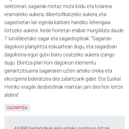
sektoreari, sagarrak motaz mota bildu eta tolarera
eramateko aukera, dibertsifikatzeko aukera, eta
sagastietan lan eginda kalitate handiko lehengaia
lortzeko aukera. Xede horretan erabat murgilduta daude
7 lurraldeetako sagar eta sagardogileak: "Sagarrari
dagokion plangintza eskuartean dugu, eta sagardoari
dagokiona egun gutxi barru osatzeko aukera izango
dugu. Ekintza plan honi dagokion elementu
garrantzitsuena sagarraren uzten arteko oreka eta
ekoizpena bideratzea dira zalantzarik gabe. Eta Euskal
Herriko eragile desberdinak martxan jarri dira hori lortze
aldera".
GIZARTEA
AIURRI hedabideak eskualdeko nortasun hitzak