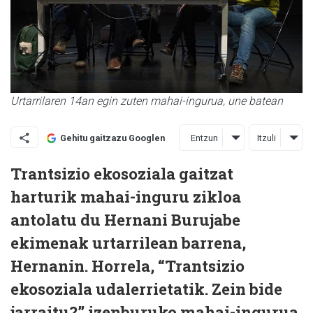
Urtarrilaren 14an egin zuten mahai-ingurua, une batean
Entzun
Itzuli
Gehitu gaitzazu Googlen
Trantsizio ekosoziala gaitzat
harturik mahai-inguru zikloa
antolatu du Hernani Burujabe
ekimenak urtarrilean barrena,
Hernanin. Horrela, “Trantsizio
ekosoziala udalerrietatik. Zein bide
jarraitu?” izenburuko mahai-ingurua