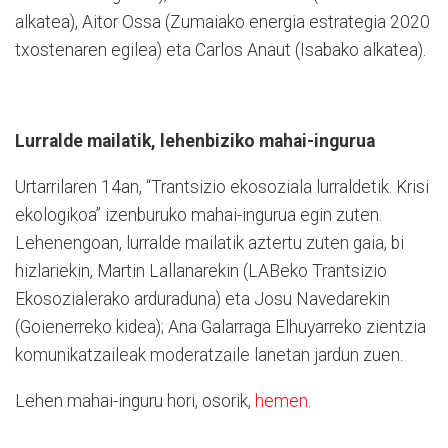
alkatea), Aitor Ossa (Zumaiako energia estrategia 2020
txostenaren egilea) eta Carlos Anaut (Isabako alkatea).
Lurralde mailatik, lehenbiziko mahai-ingurua
Urtarrilaren 14an, “Trantsizio ekosoziala lurraldetik. Krisi
ekologikoa” izenburuko mahai-ingurua egin zuten.
Lehenengoan, lurralde mailatik aztertu zuten gaia, bi
hizlariekin, Martin Lallanarekin (LABeko Trantsizio
Ekosozialerako arduraduna) eta Josu Navedarekin
(Goienerreko kidea); Ana Galarraga Elhuyarreko zientzia
komunikatzaileak moderatzaile lanetan jardun zuen.
Lehen mahai-inguru hori, osorik,
hemen
.