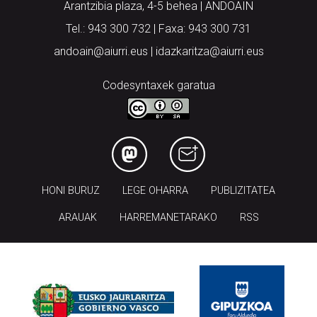
Arantzibia plaza, 4-5 behea | ANDOAIN
Tel.: 943 300 732 | Faxa: 943 300 731
andoain@aiurri.eus | idazkaritza@aiurri.eus
Codesyntaxek garatua
HONI BURUZ
LEGE OHARRA
PUBLIZITATEA
ARAUAK
HARREMANETARAKO
RSS