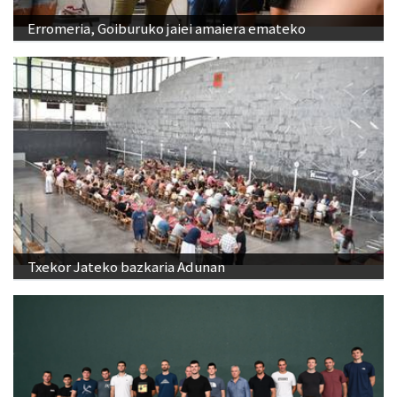
Erromeria, Goiburuko jaiei amaiera emateko
Txekor Jateko bazkaria Adunan