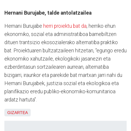
Hernani Burujabe, talde antolatzailea
Hernani Burujabe
herri proiektu bat da
, herriko ehun
ekonomiko, sozial eta administratiboa barnebiltzen
dituen trantsizio ekosozialerako alternatiba praktiko
bat. Proiektuaren bultzatzaileen hitzetan, “egungo eredu
ekonomiko xahutzaile, ekologikoki jasanezin eta
ezberdintasun sortzailearen aurrean, alternatiba
bizigarri, iraunkor eta parekide bat martxan jarri nahi du
Hernani Burujabek, justizia sozial eta ekologikoa eta
planifikazio eredu publiko-ekonomiko-komunitarioa
ardatz hartuta”.
GIZARTEA