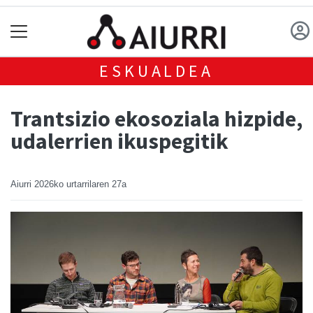
ESKUALDEA
Trantsizio ekosoziala hizpide,
udalerrien ikuspegitik
Aiurri
2026ko urtarrilaren 27a