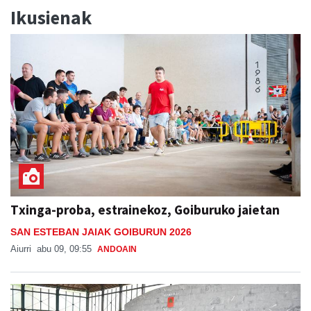
Ikusienak
Txinga-proba, estrainekoz, Goiburuko jaietan
SAN ESTEBAN JAIAK GOIBURUN 2026
Aiurri
abu 09, 09:55
ANDOAIN