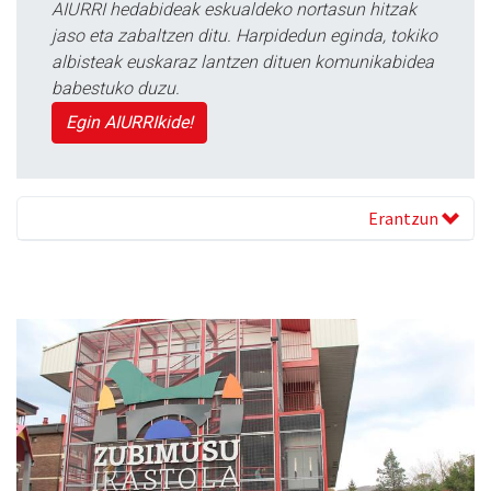
AIURRI hedabideak eskualdeko nortasun hitzak
jaso eta zabaltzen ditu. Harpidedun eginda, tokiko
albisteak euskaraz lantzen dituen komunikabidea
babestuko duzu.
Egin AIURRIkide!
Erantzun