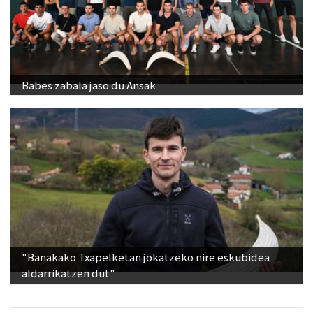
Babes zabala jaso du Ansak
"Banakako Txapelketan jokatzeko nire eskubidea
aldarrikatzen dut"