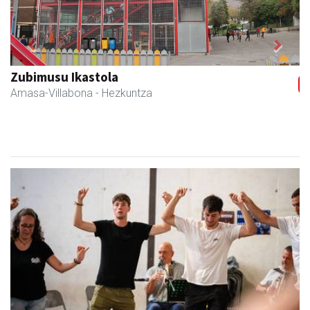
Previous
Next
Zubimusu Ikastola
Amasa-Villabona
- Hezkuntza