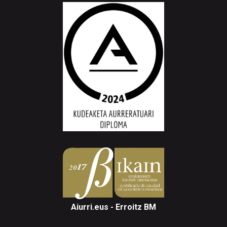
Aiurri.eus - Erroitz BM