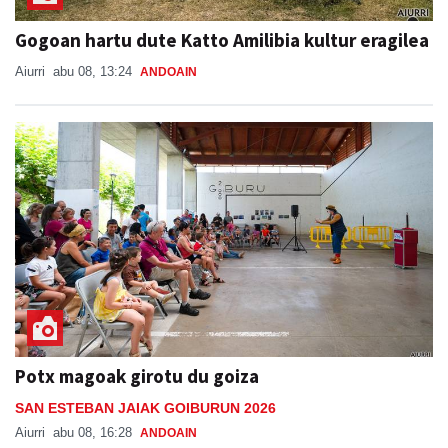
Gogoan hartu dute Katto Amilibia kultur eragilea
Aiurri
abu 08, 13:24
ANDOAIN
Potx magoak girotu du goiza
SAN ESTEBAN JAIAK GOIBURUN 2026
Aiurri
abu 08, 16:28
ANDOAIN