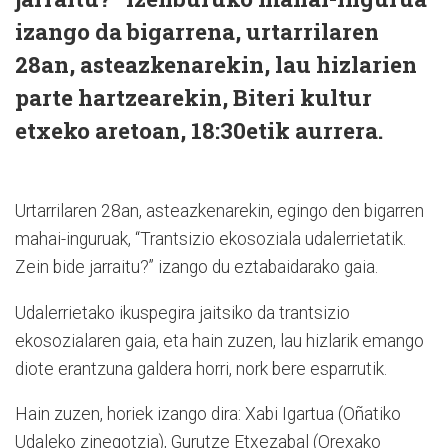
izango da bigarrena, urtarrilaren
28an, asteazkenarekin, lau hizlarien
parte hartzearekin, Biteri kultur
etxeko aretoan, 18:30etik aurrera.
Urtarrilaren 28an, asteazkenarekin, egingo den bigarren
mahai-inguruak, “Trantsizio ekosoziala udalerrietatik.
Zein bide jarraitu?” izango du eztabaidarako gaia.
Udalerrietako ikuspegira jaitsiko da trantsizio
ekosozialaren gaia, eta hain zuzen, lau hizlarik emango
diote erantzuna galdera horri, nork bere esparrutik.
Hain zuzen, horiek izango dira: Xabi Igartua (Oñatiko
Udaleko zinegotzia), Gurutze Etxezabal (Orexako