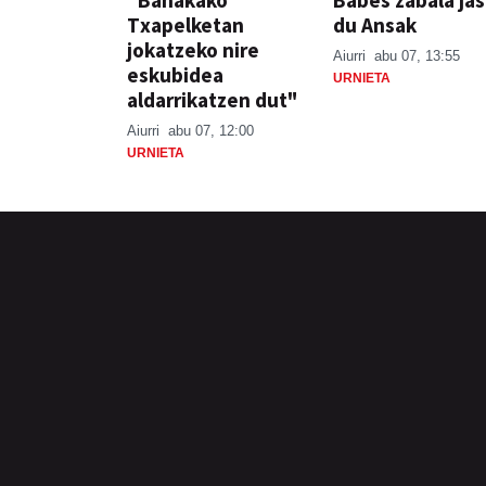
"Banakako
Babes zabala ja
Txapelketan
du Ansak
jokatzeko nire
Aiurri
abu 07, 13:55
eskubidea
URNIETA
aldarrikatzen dut"
Aiurri
abu 07, 12:00
URNIETA