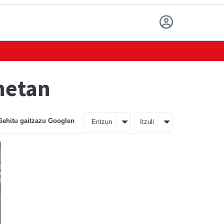
netan
Gehitu gaitzazu Googlen
Entzun
Itzuli