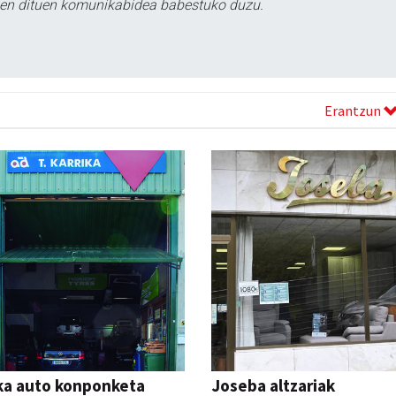
tzen dituen komunikabidea babestuko duzu.
Erantzun
ka auto konponketa
Joseba altzariak