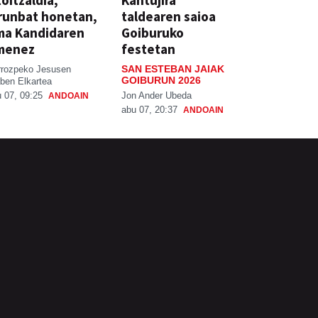
oitzaldia,
Kantujira
runbat honetan,
taldearen saioa
ma Kandidaren
Goiburuko
menez
festetan
SAN ESTEBAN JAIAK
rrozpeko Jesusen
GOIBURUN 2026
ben Elkartea
Jon Ander Ubeda
 07, 09:25
ANDOAIN
abu 07, 20:37
ANDOAIN