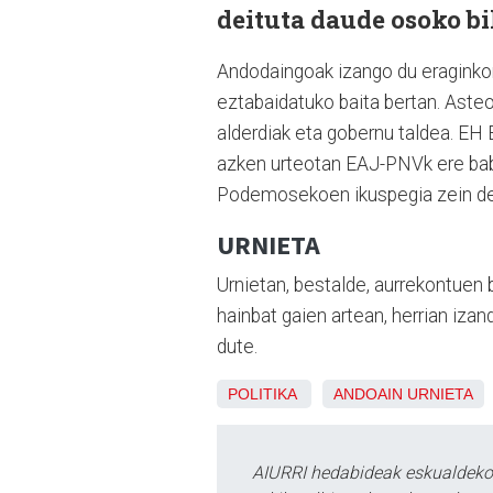
deituta daude osoko bi
Andodaingoak izango du eragink
eztabaidatuko baita bertan. Aste
alderdiak eta gobernu taldea. EH 
azken urteotan EAJ-PNVk ere babe
Podemosekoen ikuspegia zein de
URNIETA
Urnietan, bestalde, aurrekontuen
hainbat gaien artean, herrian iz
dute.
POLITIKA
ANDOAIN
URNIETA
AIURRI hedabideak eskualdeko n