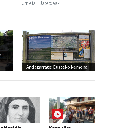
Urnieta
- Jatetxeak
k
Andazarrate: Eusteko kemena