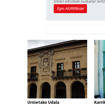
tokiko albisteak euskaraz lan
Egin AIURRIkide!
Urnietako Udala
Karri