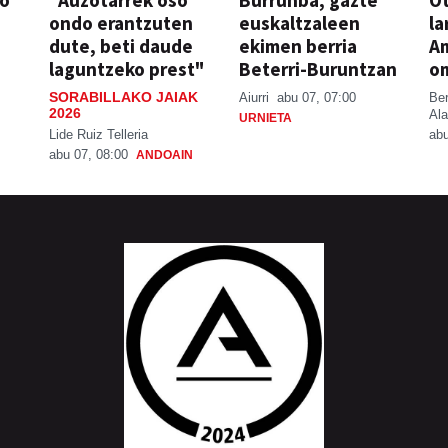
so
"Auzotarrek oso
Burrunba, gazte
Ot
ondo erantzuten
euskaltzaleen
la
dute, beti daude
ekimen berria
A
laguntzeko prest"
Beterri-Buruntzan
o
SORABILLAKO JAIAK
Aiurri
abu 07, 07:00
Be
2026
Ala
URNIETA
Lide Ruiz Telleria
abu
abu 07, 08:00
ANDOAIN