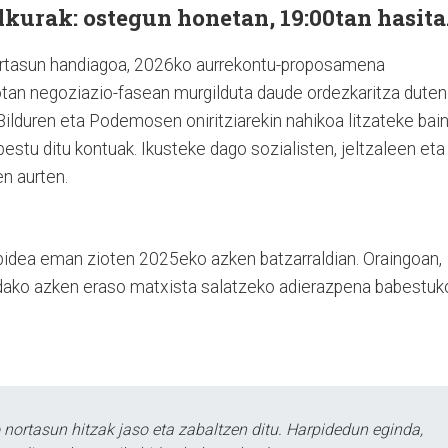
lkurak: ostegun honetan, 19:00tan hasita
ortasun handiagoa, 2026ko aurrekontu-proposamena
otan negoziazio-fasean murgilduta daude ordezkaritza duten
Bilduren eta Podemosen oniritziarekin nahikoa litzateke bai
stu ditu kontuak. Ikusteke dago sozialisten, jeltzaleen eta
n aurten.
 bidea eman zioten 2025eko azken batzarraldian. Oraingoan,
andako azken eraso matxista salatzeko adierazpena babestuk
ortasun hitzak jaso eta zabaltzen ditu. Harpidedun eginda,