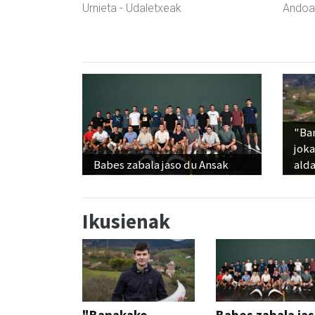
Urnieta
- Udaletxeak
Andoa
"Ba
jok
Babes zabala jaso du Ansak
alda
Ikusienak