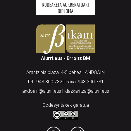
Aiurri.eus - Erroitz BM
Arantzibia plaza, 4-5 behea | ANDOAIN
Tel.: 943 300 732 | Faxa: 943 300 731
andoain@aiurri.eus | idazkaritza@aiurri.eus
Codesyntaxek garatua