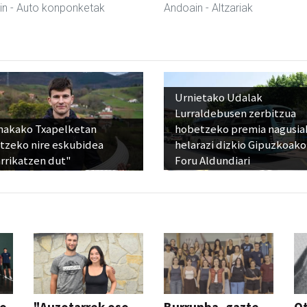
in
- Auto konponketak
Andoain
- Altzariak
Urnietako Udalak
Lurraldebusen zerbitzua
nakako Txapelketan
hobetzeko premia nagusia
atzeko nire eskubidea
helarazi dizkio Gipuzkoako
rrikatzen dut"
Foru Aldundiari