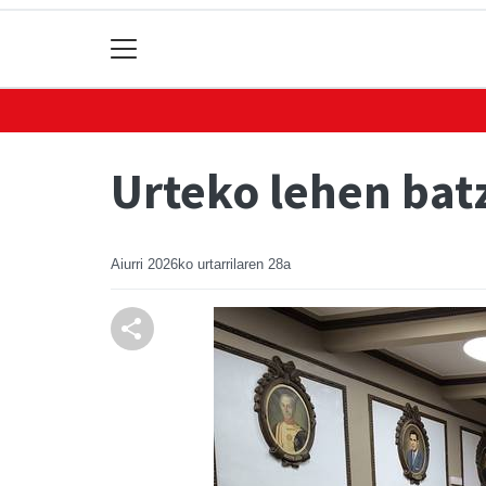
Urteko lehen bat
Aiurri
2026ko urtarrilaren 28a