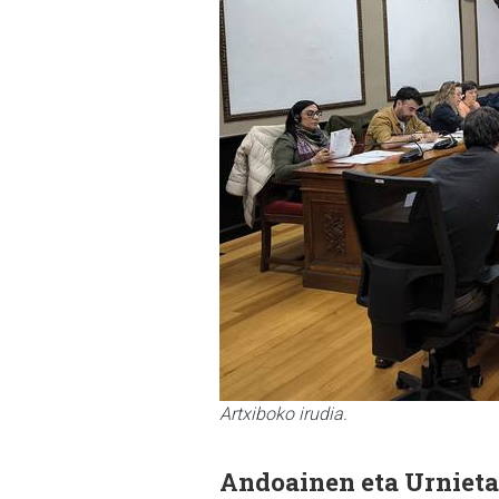
Artxiboko irudia.
Andoainen eta Urnietan