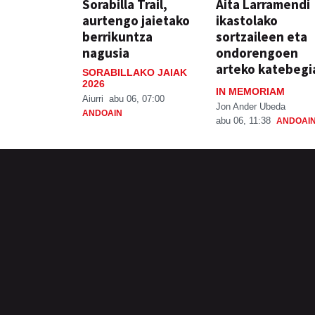
Sorabilla Trail,
Aita Larramendi
aurtengo jaietako
ikastolako
berrikuntza
sortzaileen eta
nagusia
ondorengoen
arteko katebegi
SORABILLAKO JAIAK
2026
IN MEMORIAM
Aiurri
abu 06, 07:00
Jon Ander Ubeda
ANDOAIN
abu 06, 11:38
ANDOAI