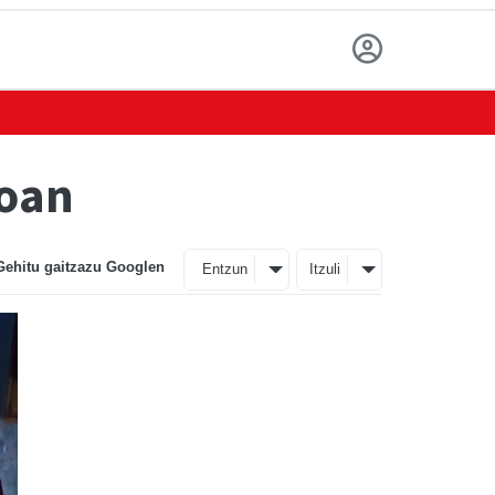
ioan
Gehitu gaitzazu Googlen
Entzun
Itzuli