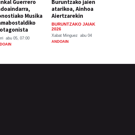
nkal Guerrero
Buruntzako jaien
doaindarra,
atarikoa, Ainhoa
nostiako Musika
Aiertzarekin
amabostaldiko
BURUNTZAKO JAIAK
otagonista
2026
Xabat Minguez
abu 04
rri
abu 05, 07:00
ANDOAIN
DOAIN