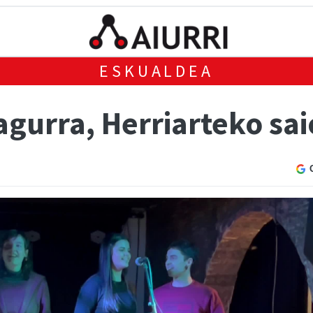
ESKUALDEA
agurra, Herriarteko sa