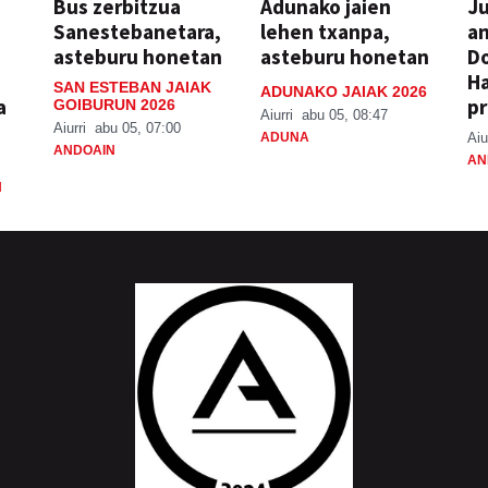
Bus zerbitzua
Adunako jaien
Ju
Sanestebanetara,
lehen txanpa,
an
asteburu honetan
asteburu honetan
Do
H
SAN ESTEBAN JAIAK
ADUNAKO JAIAK 2026
a
pr
GOIBURUN 2026
Aiurri
abu 05, 08:47
Aiurri
abu 05, 07:00
ADUNA
Aiu
ANDOAIN
AN
N