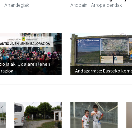
l
- Arrandegiak
Andoain
- Arropa-dendak
io jaiak: Udalaren lehen
razioa
Andazarrate: Eusteko kem