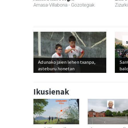
Amasa-Villabona
- Gozotegiak
Zizurki
Adunako jaien lehen txanpa,
Sant
asteburu honetan
balo
Ikusienak