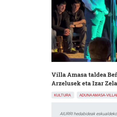
Villa Amasa taldea Be
Arzelusek eta Izar Zel
KULTURA
ADUNA
AMASA-VILL
AIURRI hedabideak eskualdeko n