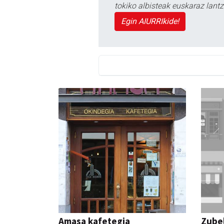
tokiko albisteak euskaraz lan
Egin AIURRIkide!
Amasa kafetegia
Zubel