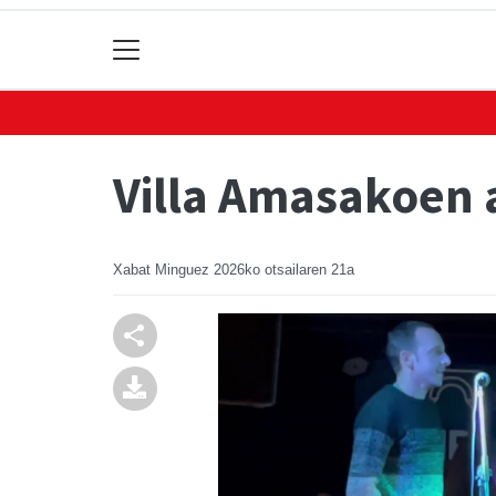
Villa Amasakoen 
Xabat Minguez
2026ko otsailaren 21a