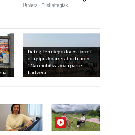
Urnieta
- Euskaltegiak
Dei egiten diegu donostiarrei
eta gipuzkoarrei abuztuaren
14ko mobilizazioan parte
ena
hartzera