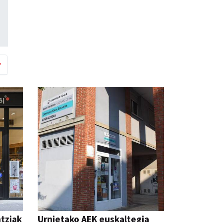
ntziak
Urnietako AEK euskaltegia