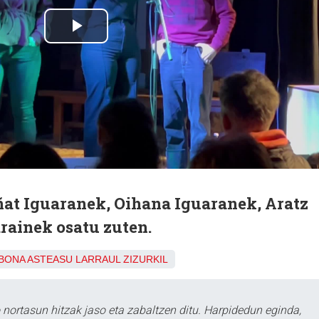
ñat Iguaranek, Oihana Iguaranek, Aratz
arainek osatu zuten.
ABONA
ASTEASU
LARRAUL
ZIZURKIL
ortasun hitzak jaso eta zabaltzen ditu. Harpidedun eginda,