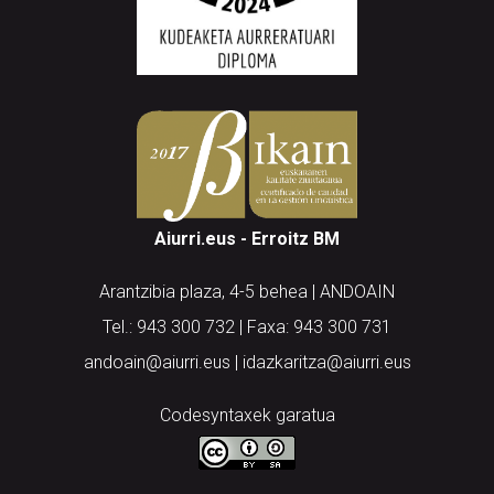
Aiurri.eus - Erroitz BM
Arantzibia plaza, 4-5 behea | ANDOAIN
Tel.: 943 300 732 | Faxa: 943 300 731
andoain@aiurri.eus | idazkaritza@aiurri.eus
Codesyntaxek garatua