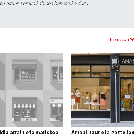
tzen dituen komunikabidea babestuko duzu.
Erantzun
dia arrain eta mariskoa
Amabi haur eta gazte ja