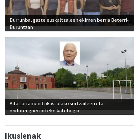
Burrunba, gazte euskaltzaleen ekimen berria Beterri-
Buruntzan
Aita Larramendi ikastolako sortzaileen eta
ondorengoen arteko katebegia
Ikusienak