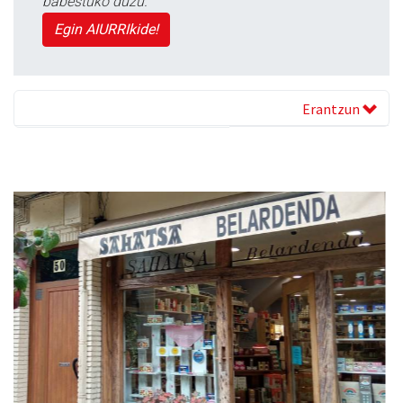
babestuko duzu.
Egin AIURRIkide!
Erantzun