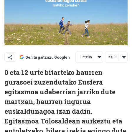
Entzun
Itzuli
Gehitu gaitzazu Googlen
0 eta 12 urte bitarteko haurren
gurasoei zuzendutako Eusfera
egitasmoa udaberrian jarriko dute
martxan, haurren ingurua
euskaldunagoa izan dadin.
Egitasmoa Tolosaldean aurkeztu eta
antolatzeko, bilera irekia egingo dute