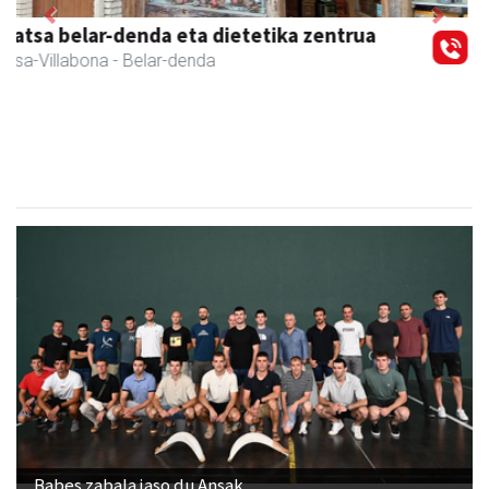
Previous
Next
CESA Formazio Zentroa
Urnieta
- Ikasketak
Babes zabala jaso du Ansak