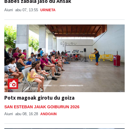
Babes zabala jaso du Ansak
Aiurri
abu 07, 13:55
URNIETA
Potx magoak girotu du goiza
SAN ESTEBAN JAIAK GOIBURUN 2026
Aiurri
abu 08, 16:28
ANDOAIN