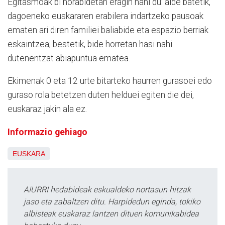
Egitasmoak bi norabidetan eragin nahi du: alde batetik,
dagoeneko euskararen erabilera indartzeko pausoak
ematen ari diren familiei baliabide eta espazio berriak
eskaintzea; bestetik, bide horretan hasi nahi
dutenentzat abiapuntua ematea.
Ekimenak 0 eta 12 urte bitarteko haurren gurasoei edo
guraso rola betetzen duten helduei egiten die dei,
euskaraz jakin ala ez.
Informazio gehiago
EUSKARA
AIURRI hedabideak eskualdeko nortasun hitzak
jaso eta zabaltzen ditu. Harpidedun eginda, tokiko
albisteak euskaraz lantzen dituen komunikabidea