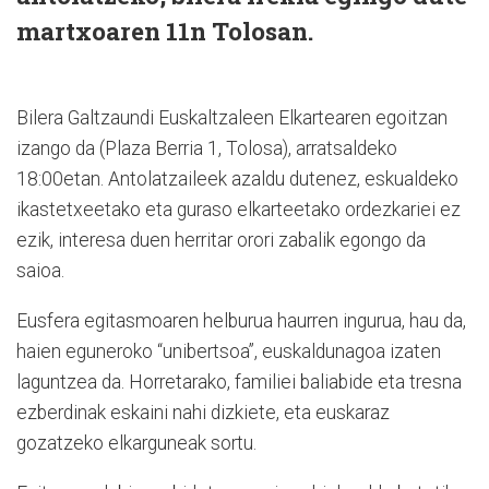
martxoaren 11n Tolosan.
Bilera Galtzaundi Euskaltzaleen Elkartearen egoitzan
izango da (Plaza Berria 1, Tolosa), arratsaldeko
18:00etan. Antolatzaileek azaldu dutenez, eskualdeko
ikastetxeetako eta guraso elkarteetako ordezkariei ez
ezik, interesa duen herritar orori zabalik egongo da
saioa.
Eusfera egitasmoaren helburua haurren ingurua, hau da,
haien eguneroko “unibertsoa”, euskaldunagoa izaten
laguntzea da. Horretarako, familiei baliabide eta tresna
ezberdinak eskaini nahi dizkiete, eta euskaraz
gozatzeko elkarguneak sortu.