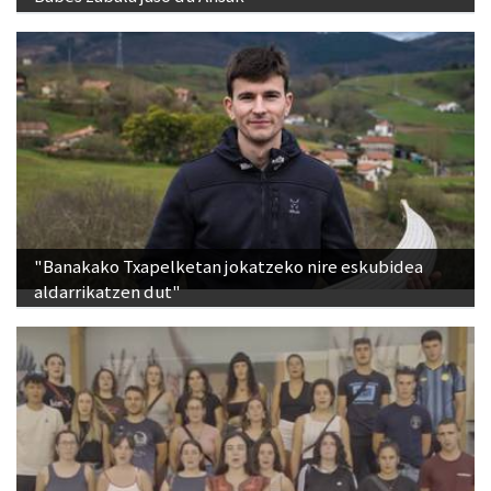
"Banakako Txapelketan jokatzeko nire eskubidea
aldarrikatzen dut"