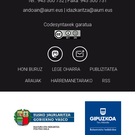
Tel.: 943 300 732 | Faxa: 943 300 731
andoain@aiurri.eus | idazkaritza@aiurri.eus
Codesyntaxek garatua
HONI BURUZ
LEGE OHARRA
PUBLIZITATEA
ARAUAK
HARREMANETARAKO
RSS