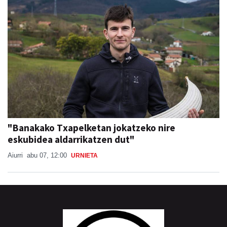
"Banakako Txapelketan jokatzeko nire
eskubidea aldarrikatzen dut"
Aiurri
abu 07, 12:00
URNIETA