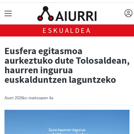
ESKUALDEA
Eusfera egitasmoa
aurkeztuko dute Tolosaldean,
haurren ingurua
euskalduntzen laguntzeko
Aiurri
2026ko martxoaren 4a