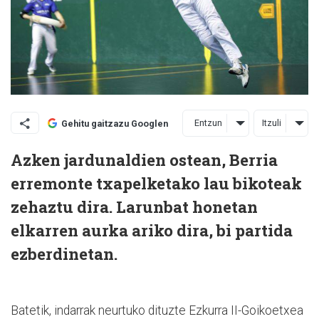
Entzun
Itzuli
Gehitu gaitzazu Googlen
Azken jardunaldien ostean, Berria
erremonte txapelketako lau bikoteak
zehaztu dira. Larunbat honetan
elkarren aurka ariko dira, bi partida
ezberdinetan.
Batetik, indarrak neurtuko dituzte Ezkurra II-Goikoetxea