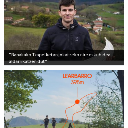
"Banakako Txapelketan jokatzeko nire eskubidea
aldarrikatzen dut"