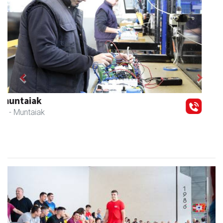
Previous
Next
Kuttun kafetegia
Andoain
- Gozotegiak