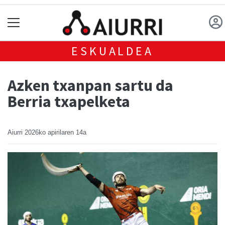
ESKUALDEA
Azken txanpan sartu da
Berria txapelketa
Aiurri
2026ko apirilaren 14a