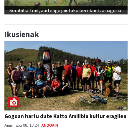
Sorabilla Trail, aurtengo jaietako berrikuntza nagusia
Ikusienak
Gogoan hartu dute Katto Amilibia kultur eragilea
Aiurri
abu 08, 13:24
ANDOAIN