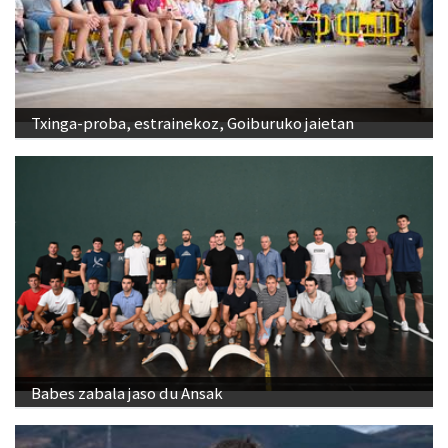
Txinga-proba, estrainekoz, Goiburuko jaietan
Babes zabala jaso du Ansak