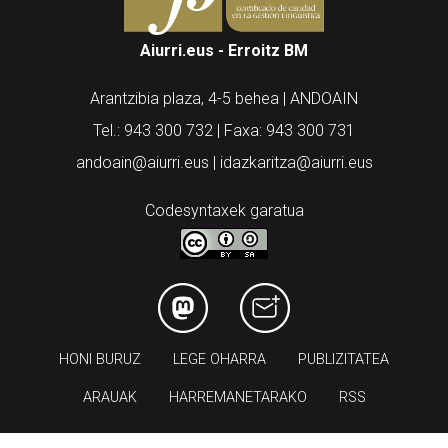
Aiurri.eus - Erroitz BM
Arantzibia plaza, 4-5 behea | ANDOAIN
Tel.: 943 300 732 | Faxa: 943 300 731
andoain@aiurri.eus | idazkaritza@aiurri.eus
Codesyntaxek garatua
HONI BURUZ
LEGE OHARRA
PUBLIZITATEA
ARAUAK
HARREMANETARAKO
RSS