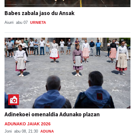
Babes zabala jaso du Ansak
Aiurri
abu 07
URNIETA
Adinekoei omenaldia Adunako plazan
ADUNAKO JAIAK 2026
Joni
abu 08, 21:30
ADUNA