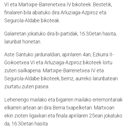
VI eta Martixpe-Barrenetxea IV bikoteek. Bestetik,
finalaren bila abiatuko dira Arluziaga-Azpiroz eta
Segurola-Aldabe bikoteak.
Galarretan jokatuko dira bi partidak, 16:30etan hasita,
larunbat honetan.
Aste Santuko jardunaldian, apirilaren 4an, Ezkurra II-
Goikoetxea VI eta Arluziaga-Azpiroz bikoteek lortu
zuten sailkapena. Martixpe-Barrenetxea IV eta
Segurola-Aldabe bikoteek, berriz, aurreko larunbatean
ziurtatu zuten pasea.
Lehenengo mailako eta bigarren mailako erremontariak
elkarren artean ari dira Berria txapelketan. Martxoan
ekin zioten ligaxkari eta finala apirilaren 25ean jokatuko
da, 16:30etan hasita.