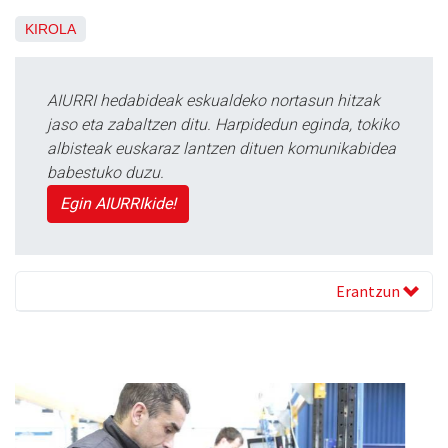
KIROLA
AIURRI hedabideak eskualdeko nortasun hitzak
jaso eta zabaltzen ditu. Harpidedun eginda, tokiko
albisteak euskaraz lantzen dituen komunikabidea
babestuko duzu.
Egin AIURRIkide!
Erantzun