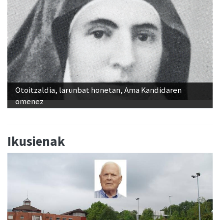
Otoitzaldia, larunbat honetan, Ama Kandidaren
omenez
Ikusienak