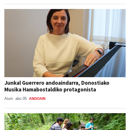
Junkal Guerrero andoaindarra, Donostiako
Musika Hamabostaldiko protagonista
Aiurri
abu 05
ANDOAIN