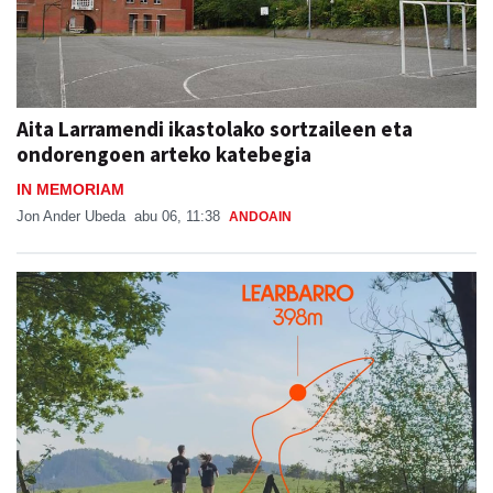
Aita Larramendi ikastolako sortzaileen eta
ondorengoen arteko katebegia
IN MEMORIAM
Jon Ander Ubeda
abu 06, 11:38
ANDOAIN