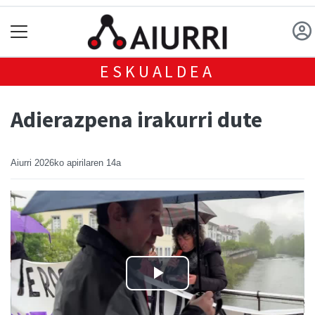
ESKUALDEA
Adierazpena irakurri dute
Aiurri
2026ko apirilaren 14a