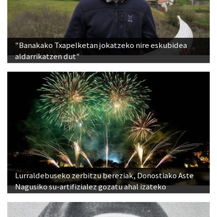
"Banakako Txapelketan jokatzeko nire eskubidea
aldarrikatzen dut"
Lurraldebuseko zerbitzu bereziak, Donostiako Aste
Nagusiko su-artifizialez gozatu ahal izateko