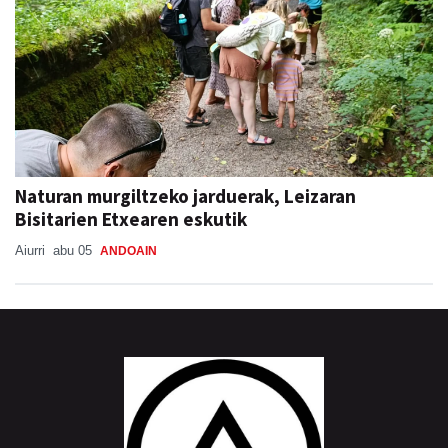
Naturan murgiltzeko jarduerak, Leizaran
Bisitarien Etxearen eskutik
Aiurri
abu 05
ANDOAIN