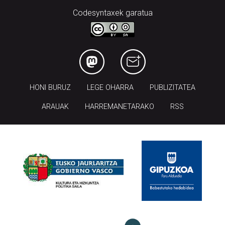
Codesyntaxek garatua
HONI BURUZ
LEGE OHARRA
PUBLIZITATEA
ARAUAK
HARREMANETARAKO
RSS