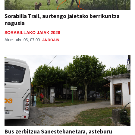
Sorabilla Trail, aurtengo jaietako berrikuntza
nagusia
SORABILLAKO JAIAK 2026
Aiurri
abu 06, 07:00
ANDOAIN
Bus zerbitzua Sanestebanetara, asteburu