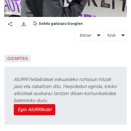
Gehitu gaitzazu Googlen
Entzun
Itzuli
GIZARTEA
AIURRI hedabideak eskualdeko nortasun hitzak
jaso eta zabaltzen ditu. Harpidedun eginda, tokiko
albisteak euskaraz lantzen dituen komunikabidea
babestuko duzu.
Egin AIURRIkide!