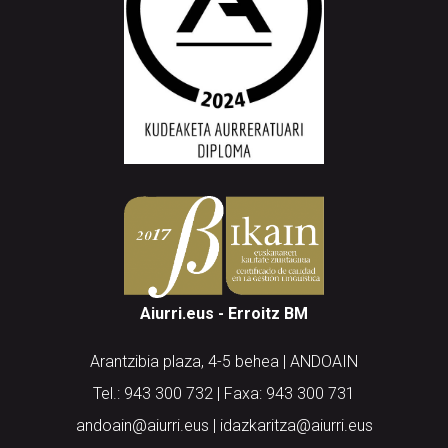
Aiurri.eus - Erroitz BM
Arantzibia plaza, 4-5 behea | ANDOAIN
Tel.: 943 300 732 | Faxa: 943 300 731
andoain@aiurri.eus | idazkaritza@aiurri.eus