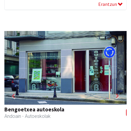
Erantzun
Previous
Next
Bengoetxea autoeskola
Andoain
- Autoeskolak