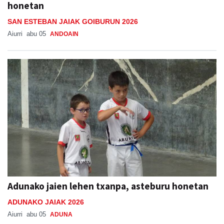
honetan
SAN ESTEBAN JAIAK GOIBURUN 2026
Aiurri
abu 05
ANDOAIN
Adunako jaien lehen txanpa, asteburu honetan
ADUNAKO JAIAK 2026
Aiurri
abu 05
ADUNA