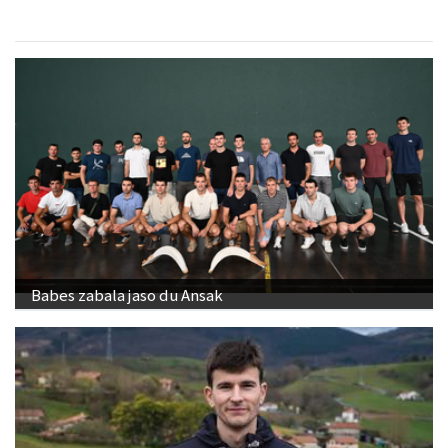
Babes zabala jaso du Ansak