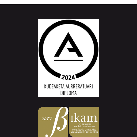
Aiurri.eus - Erroitz BM