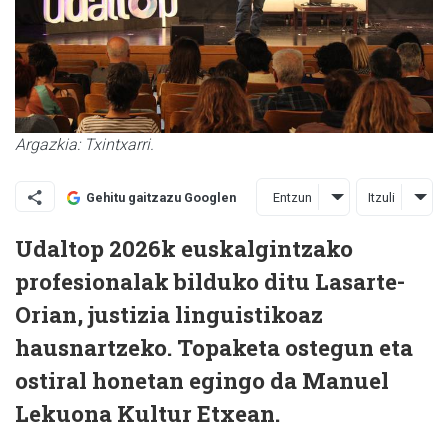
Argazkia: Txintxarri.
Entzun
Itzuli
Gehitu gaitzazu Googlen
Udaltop 2026k euskalgintzako
profesionalak bilduko ditu Lasarte-
Orian, justizia linguistikoaz
hausnartzeko. Topaketa ostegun eta
ostiral honetan egingo da Manuel
Lekuona Kultur Etxean.