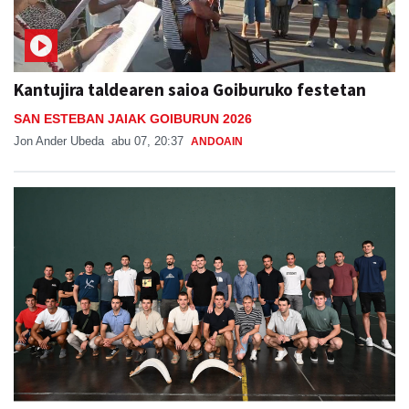
Kantujira taldearen saioa Goiburuko festetan
SAN ESTEBAN JAIAK GOIBURUN 2026
Jon Ander Ubeda
abu 07, 20:37
ANDOAIN
Babes zabala jaso du Ansak
Aiurri
abu 07
URNIETA