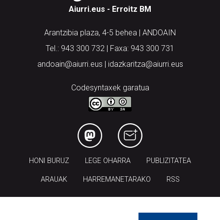
Arantzibia plaza, 4-5 behea | ANDOAIN
Tel.: 943 300 732 | Faxa: 943 300 731
andoain@aiurri.eus | idazkaritza@aiurri.eus
Codesyntaxek garatua
HONI BURUZ
LEGE OHARRA
PUBLIZITATEA
ARAUAK
HARREMANETARAKO
RSS