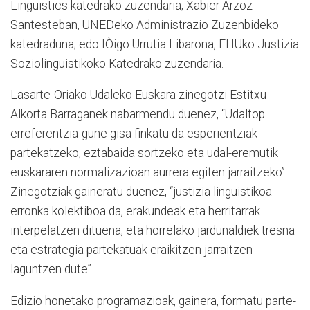
Linguistics katedrako zuzendaria; Xabier Arzoz
Santesteban, UNEDeko Administrazio Zuzenbideko
katedraduna; edo IÒigo Urrutia Libarona, EHUko Justizia
Soziolinguistikoko Katedrako zuzendaria.
Lasarte-Oriako Udaleko Euskara zinegotzi Estitxu
Alkorta Barraganek nabarmendu duenez, “Udaltop
erreferentzia-gune gisa finkatu da esperientziak
partekatzeko, eztabaida sortzeko eta udal-eremutik
euskararen normalizazioan aurrera egiten jarraitzeko”.
Zinegotziak gaineratu duenez, “justizia linguistikoa
erronka kolektiboa da, erakundeak eta herritarrak
interpelatzen dituena, eta horrelako jardunaldiek tresna
eta estrategia partekatuak eraikitzen jarraitzen
laguntzen dute”.
Edizio honetako programazioak, gainera, formatu parte-