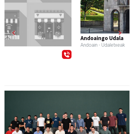
Previous
Next
Andoaingo Udala
Andoain
- Udaletxeak