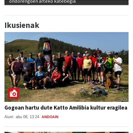
Ikusienak
Gogoan hartu dute Katto Amilibia kultur eragilea
Aiurri
abu 08, 13:24
ANDOAIN