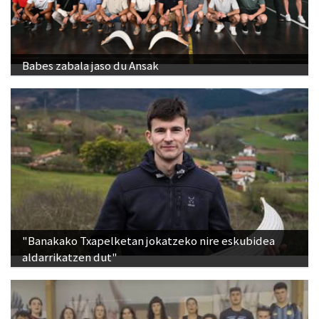
Babes zabala jaso du Ansak
"Banakako Txapelketan jokatzeko nire eskubidea
aldarrikatzen dut"