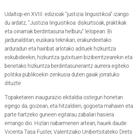
Udaltop-en XVIII. edizioak “justizia linguistikoa” izango
du ardatz, “Justizia linguistikoa: diskurtsoak, praktikak
eta oinarriak berdintasuna helburu” lelopean. Bi
jardunalditan, euskara teknikari, erakundeetako
arduradun eta hainbat arlotako adituek hizkuntza
eskubideekin, hizkuntza gutxituen biziberritzearekin eta
benetako hizkuntza berdintasunerantz aurrera egiteko
politika publikoekin zerikusia duten gaiak jorratuko
dituzte.
Topaketaren inaugurazio ekitaldia ostegun honetan
egingo da, goizean, eta hitzaldien, gogoeta mahaien eta
parte hartzeko guneen egitarau zabalari hasiera
emango dio. Hizlari nabarmenen artean, hauek daude:
Vicenta Tasa Fuster, Valentziako Unibertsitateko Drets