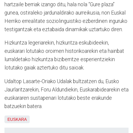
hartzaile berriak izango ditu, hala nola “Gure plaza”
gunea, ostiraleko jardunaldirako aurreikusia, non Euskal
Herriko errealitate soziolinguistiko ezberdinen inguruko
testigantzak eta eztabaida dinamikak uztartuko diren.
Hizkuntza legeriarekin, hizkuntza eskubideekin,
euskarari lotutako oroimen historikoarekin eta hainbat
lurraldetako hizkuntza biziberritze esperientziekin
lotutako gaiak aztertuko ditu saioak.
Udaltop Lasarte-Oriako Udalak bultzatzen du, Eusko
Jaurlaritzarekin, Foru Aldundiekin, Euskarabidearekin eta
euskararen sustapenari lotutako beste erakunde
batzuekin batera.
EUSKARA