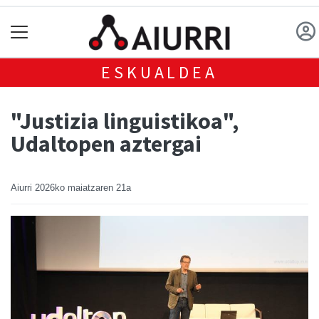
ESKUALDEA
"Justizia linguistikoa",
Udaltopen aztergai
Aiurri
2026ko maiatzaren 21a