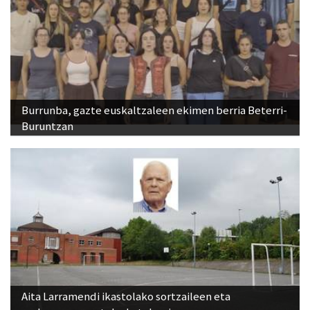
Burrunba, gazte euskaltzaleen ekimen berria Beterri-
Buruntzan
Aita Larramendi ikastolako sortzaileen eta
ondorengoen arteko katebegia