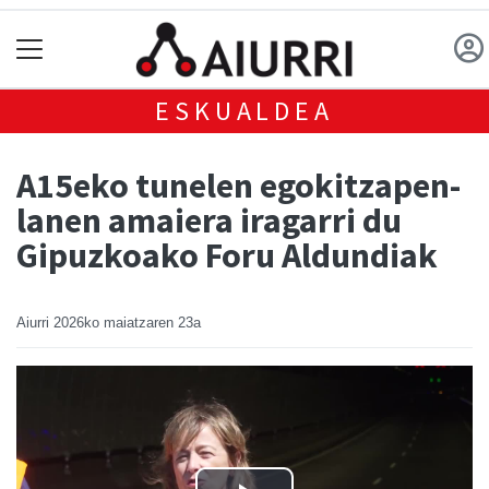
ESKUALDEA
A15eko tunelen egokitzapen-
lanen amaiera iragarri du
Gipuzkoako Foru Aldundiak
Aiurri
2026ko maiatzaren 23a