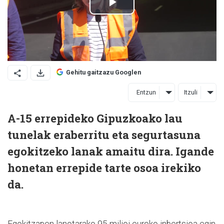
Gehitu gaitzazu Googlen
Entzun
Itzuli
A-15 errepideko Gipuzkoako lau
tunelak eraberritu eta segurtasuna
egokitzeko lanak amaitu dira. Igande
honetan errepide tarte osoa irekiko
da.