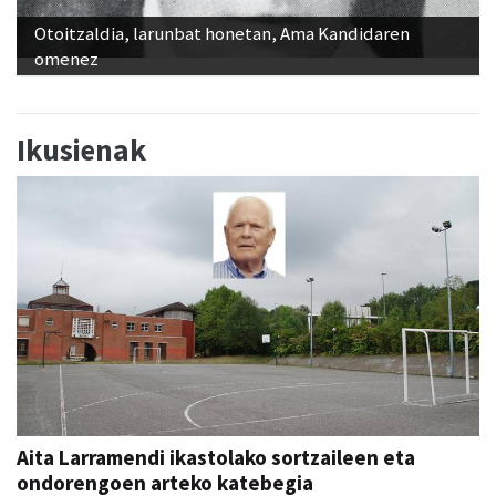
Otoitzaldia, larunbat honetan, Ama Kandidaren
omenez
Ikusienak
Aita Larramendi ikastolako sortzaileen eta
ondorengoen arteko katebegia