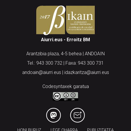
Aiurri.eus - Erroitz BM
Arantzibia plaza, 4-5 behea | ANDOAIN
Tel.: 943 300 732 | Faxa: 943 300 731
andoain@aiurri.eus | idazkaritza@aiurri.eus
Codesyntaxek garatua
HONI BURUZ
LEGE OHARRA
PUBLIZITATEA