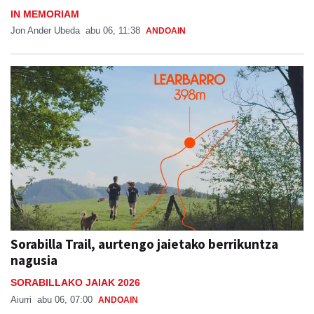
IN MEMORIAM
Jon Ander Ubeda
abu 06, 11:38
ANDOAIN
Sorabilla Trail, aurtengo jaietako berrikuntza
nagusia
SORABILLAKO JAIAK 2026
Aiurri
abu 06, 07:00
ANDOAIN