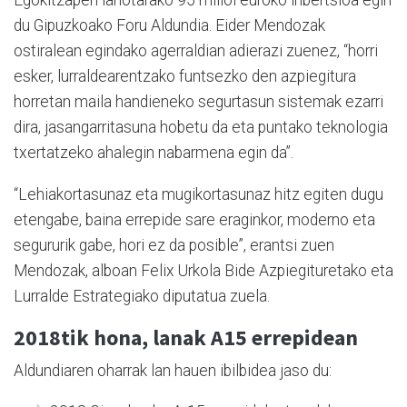
Egokitzapen lanotarako 95 milioi euroko inbertsioa egin
du Gipuzkoako Foru Aldundia. Eider Mendozak
ostiralean egindako agerraldian adierazi zuenez, “horri
esker, lurraldearentzako funtsezko den azpiegitura
horretan maila handieneko segurtasun sistemak ezarri
dira, jasangarritasuna hobetu da eta puntako teknologia
txertatzeko ahalegin nabarmena egin da”.
“Lehiakortasunaz eta mugikortasunaz hitz egiten dugu
etengabe, baina errepide sare eraginkor, moderno eta
segururik gabe, hori ez da posible”, erantsi zuen
Mendozak, alboan Felix Urkola Bide Azpiegituretako eta
Lurralde Estrategiako diputatua zuela.
2018tik hona, lanak A15 errepidean
Aldundiaren oharrak lan hauen ibilbidea jaso du: