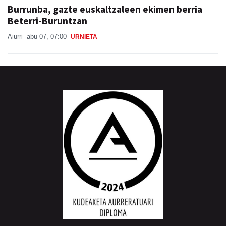
Burrunba, gazte euskaltzaleen ekimen berria
Beterri-Buruntzan
Aiurri
abu 07, 07:00
URNIETA