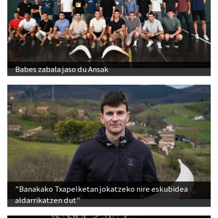
Babes zabala jaso du Ansak
"Banakako Txapelketan jokatzeko nire eskubidea
aldarrikatzen dut"