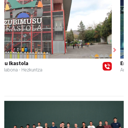
Previous
Next
Ernaitza liburu-denda
Andoain
- Liburu-dendak