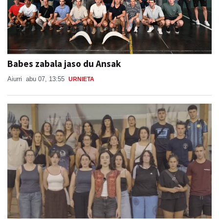
Babes zabala jaso du Ansak
Aiurri
abu 07, 13:55
URNIETA