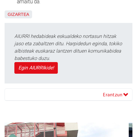
amaitu da.
GIZARTEA
AIURRI hedabideak eskualdeko nortasun hitzak
jaso eta zabaltzen ditu. Harpidedun eginda, tokiko
albisteak euskaraz lantzen dituen komunikabidea
babestuko duzu.
Egin AIURRIkide!
Erantzun