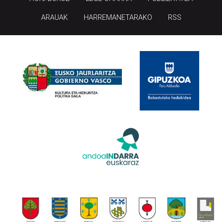
ARAUAK
HARREMANETARAKO
RSS