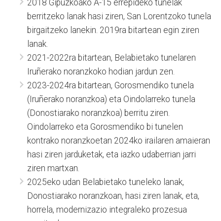
2018 Gipuzkoako A-15 errepideko tunelak
berritzeko lanak hasi ziren, San Lorentzoko tunela
birgaitzeko lanekin. 2019ra bitartean egin ziren
lanak.
2021-2022ra bitartean, Belabietako tunelaren
Iruñerako noranzkoko hodian jardun zen.
2023-2024ra bitartean, Gorosmendiko tunela
(Iruñerako noranzkoa) eta Oindolarreko tunela
(Donostiarako noranzkoa) berritu ziren.
Oindolarreko eta Gorosmendiko bi tunelen
kontrako noranzkoetan 2024ko irailaren amaieran
hasi ziren jarduketak, eta iazko udaberrian jarri
ziren martxan.
2025eko udan Belabietako tuneleko lanak,
Donostiarako noranzkoan, hasi ziren lanak, eta,
horrela, modernizazio integraleko prozesua