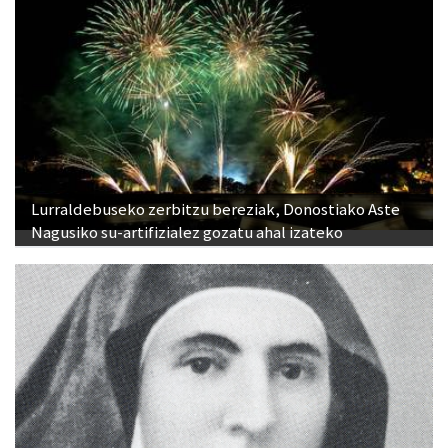
Lurraldebuseko zerbitzu bereziak, Donostiako Aste
Nagusiko su-artifizialez gozatu ahal izateko