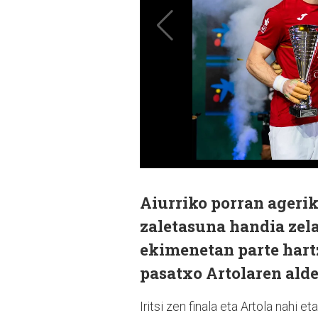
Aiurriko porran agerik
zaletasuna handia zela
ekimenetan parte hartz
pasatxo Artolaren alde
Iritsi zen finala eta Artola nahi 