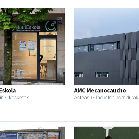
Eskola
AMC Mecanocaucho
in
- Ikasketak
Asteasu
- Industria hornidurak