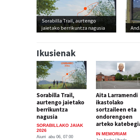
Sorabilla Trail, aurtengo
jaietako berrikuntza nagusia
And
Ikusienak
Sorabilla Trail,
Aita Larramendi
aurtengo jaietako
ikastolako
berrikuntza
sortzaileen eta
nagusia
ondorengoen
arteko katebegi
SORABILLAKO JAIAK
2026
IN MEMORIAM
Aiurri
abu 06, 07:00