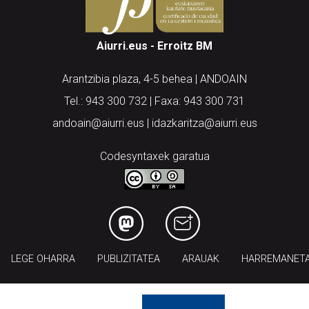
Aiurri.eus - Erroitz BM
Arantzibia plaza, 4-5 behea | ANDOAIN
Tel.: 943 300 732 | Faxa: 943 300 731
andoain@aiurri.eus | idazkaritza@aiurri.eus
Codesyntaxek garatua
LEGE OHARRA
PUBLIZITATEA
ARAUAK
HARREMANET