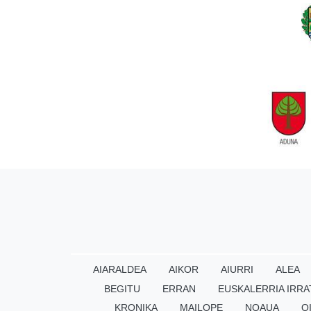
AIARALDEA
AIKOR
AIURRI
ALEA
BEGITU
ERRAN
EUSKALERRIA IRRA
KRONIKA
MAILOPE
NOAUA
O