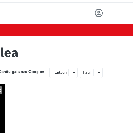
zlea
Gehitu gaitzazu Googlen
Entzun
Itzuli