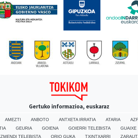
Gertuko informazioa, euskaraz
AMEZTI
ANBOTO
ANTXETA IRRATIA
ATARIA
AZP
TIA
GEURIA
GOIENA
GOIERRI TELEBISTA
GUAIXE
IZMENDI TELEBISTA
ORIO GUKA
TXINTXARRI
ZARAUT