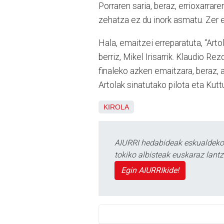
Porraren saria, beraz, errioxarrar
zehatza ez du inork asmatu. Zer e
Hala, emaitzei erreparatuta, “Arto
berriz, Mikel Irisarrik. Klaudio Re
finaleko azken emaitzara, beraz, a
Artolak sinatutako pilota eta Kutt
KIROLA
AIURRI hedabideak eskualdeko n
tokiko albisteak euskaraz lan
Egin AIURRIkide!