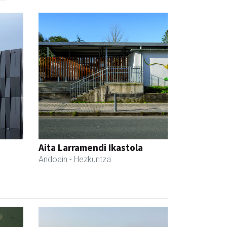
Aita Larramendi Ikastola
Andoain
- Hezkuntza