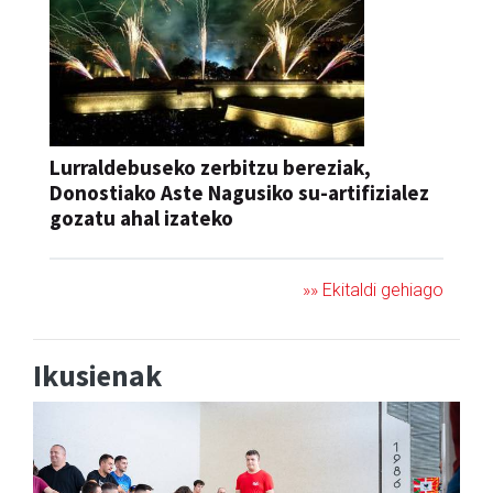
Lurraldebuseko zerbitzu bereziak,
Donostiako Aste Nagusiko su-artifizialez
gozatu ahal izateko
»» Ekitaldi gehiago
Ikusienak