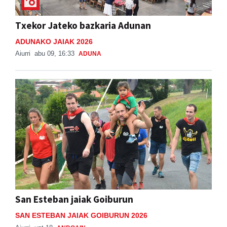
Txekor Jateko bazkaria Adunan
ADUNAKO JAIAK 2026
Aiurri
abu 09, 16:33
ADUNA
San Esteban jaiak Goiburun
SAN ESTEBAN JAIAK GOIBURUN 2026