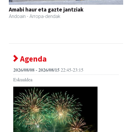
Andoaingo Udala
Andoain
- Udaletxeak
Agenda
2026/08/08 - 2026/08/15
22:45-23:15
Eskualdea