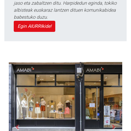
jaso eta zabaltzen ditu. Harpidedun eginda, tokiko
albisteak euskaraz lantzen dituen komunikabidea
babestuko duzu.
Egin AIURRIkide!
Previous
Next