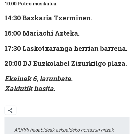
10:00 Poteo musikatua.
14:30 Bazkaria Txerminen.
16:00 Mariachi Azteka.
17:30 Laskotxaranga herrian barrena.
20:00 DJ Euzkolabel Zizurkilgo plaza.
Ekainak 6, larunbata.
Xaldutik hasita.
AIURRI hedabideak eskualdeko nortasun hitzak