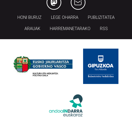
HONI BURUZ
LEGE OHARRA
PUBLIZITATEA
ARAUAK
HARREMANETARAKO
RSS