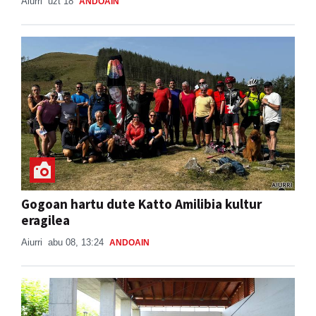
Aiurri
uzt 18
ANDOAIN
Gogoan hartu dute Katto Amilibia kultur
eragilea
Aiurri
abu 08, 13:24
ANDOAIN