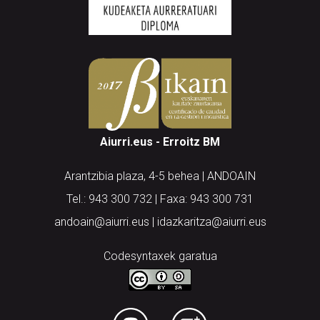
Aiurri.eus - Erroitz BM
Arantzibia plaza, 4-5 behea | ANDOAIN
Tel.: 943 300 732 | Faxa: 943 300 731
andoain@aiurri.eus | idazkaritza@aiurri.eus
Codesyntaxek garatua