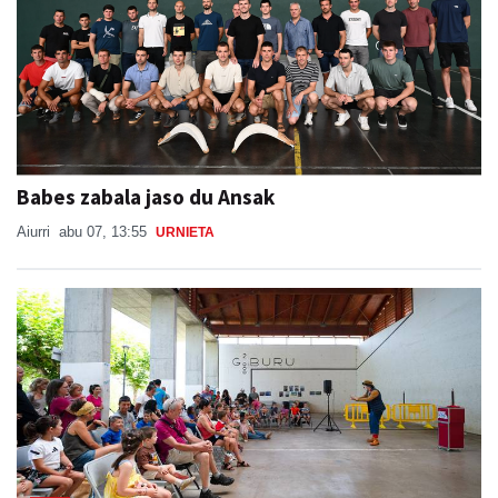
Babes zabala jaso du Ansak
Aiurri
abu 07, 13:55
URNIETA