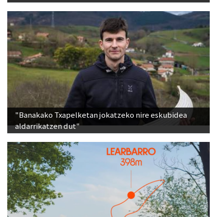
"Banakako Txapelketan jokatzeko nire eskubidea
aldarrikatzen dut"