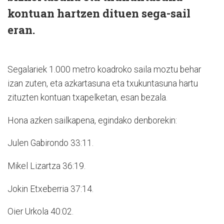
kontuan hartzen dituen sega-sail
eran.
Segalariek 1.000 metro koadroko saila moztu behar
izan zuten, eta azkartasuna eta txukuntasuna hartu
zituzten kontuan txapelketan, esan bezala.
Hona azken sailkapena, egindako denborekin:
Julen Gabirondo 33:11.
Mikel Lizartza 36:19.
Jokin Etxeberria 37:14.
Oier Urkola 40:02.