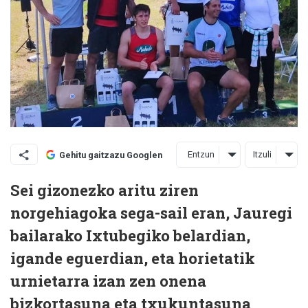
Entzun
Itzuli
Gehitu gaitzazu Googlen
Sei gizonezko aritu ziren
norgehiagoka sega-sail eran, Jauregi
bailarako Ixtubegiko belardian,
igande eguerdian, eta horietatik
urnietarra izan zen onena
bizkortasuna eta txukuntasuna