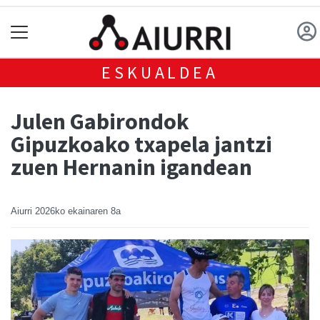
ESKUALDEA
Julen Gabirondok
Gipuzkoako txapela jantzi
zuen Hernanin igandean
Aiurri
2026ko ekainaren 8a