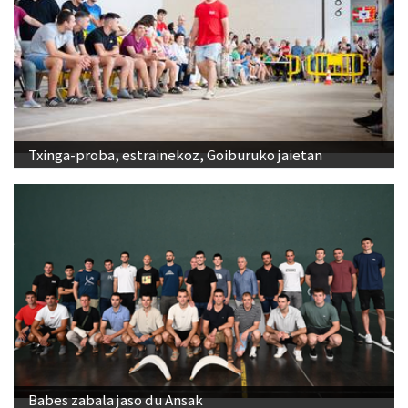
Txinga-proba, estrainekoz, Goiburuko jaietan
Babes zabala jaso du Ansak