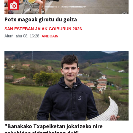
Potx magoak girotu du goiza
SAN ESTEBAN JAIAK GOIBURUN 2026
Aiurri
abu 08, 16:28
ANDOAIN
"Banakako Txapelketan jokatzeko nire