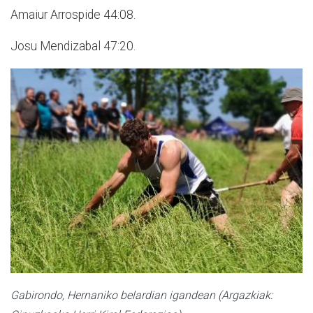
Amaiur Arrospide 44:08.
Josu Mendizabal 47:20.
Gabirondo, Hernaniko belardian igandean (Argazkiak: