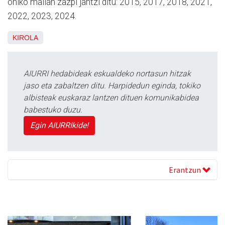
ohiko mailan zazpi jantzi ditu: 2015, 2017, 2018, 2021,
2022, 2023, 2024.
KIROLA
AIURRI hedabideak eskualdeko nortasun hitzak
jaso eta zabaltzen ditu. Harpidedun eginda, tokiko
albisteak euskaraz lantzen dituen komunikabidea
babestuko duzu.
Egin AIURRIkide!
Erantzun