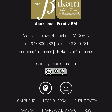
Aiurri.eus - Erroitz BM
Arantzibia plaza, 4-5 behea | ANDOAIN
Tel.: 943 300 732 | Faxa: 943 300 731
andoain@aiurri.eus | idazkaritza@aiurri.eus
Codesyntaxek garatua
HONI BURUZ
LEGE OHARRA
PUBLIZITATEA
ARAUAK
HARREMANETARAKO
RSS