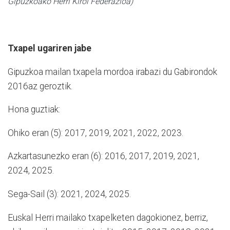
Gipuzkoako Herri Kirol Federazioa)
Txapel ugariren jabe
Gipuzkoa mailan txapela mordoa irabazi du Gabirondok
2016az geroztik.
Hona guztiak:
Ohiko eran (5): 2017, 2019, 2021, 2022, 2023.
Azkartasunezko eran (6): 2016, 2017, 2019, 2021,
2024, 2025.
Sega-Sail (3): 2021, 2024, 2025.
Euskal Herri mailako txapelketen dagokionez, berriz,