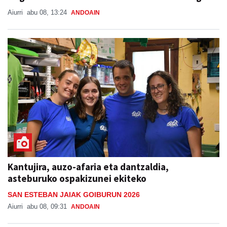
Aiurri
abu 08, 13:24
ANDOAIN
Kantujira, auzo-afaria eta dantzaldia,
asteburuko ospakizunei ekiteko
SAN ESTEBAN JAIAK GOIBURUN 2026
Aiurri
abu 08, 09:31
ANDOAIN