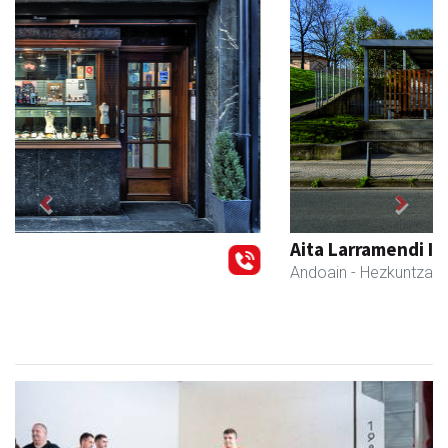
Previous
Next
Aita Larramendi Ikastola
Andoain
- Hezkuntza