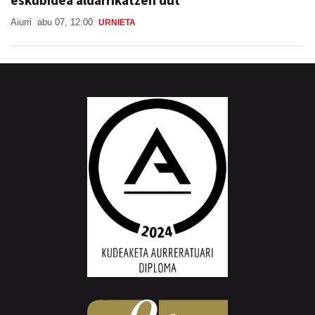
eskubidea aldarrikatzen dut"
Aiurri
abu 07, 12:00
URNIETA