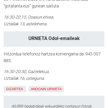
"gotatanta.eus" gunean sartuta.
16:30-20:15, Osasun etxea.
Uztailak 13, astelehena.
URNIETA
Odol-emaileak
Hitzordua telefonoz hartzea komengarria da: 943 007
885.
16:30-20:30, Gaztelekua.
Uztailak 16, osteguna.
GIZARTEA
ANDOAIN
URNIETA
AIURRI hedabideak eskualdeko nortasun hitzak