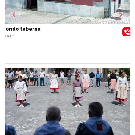
Previous
Next
Zubimusu Ikastola
Zizurkil
- Hezkuntza