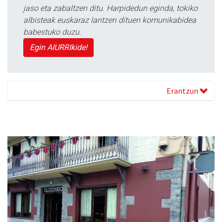
jaso eta zabaltzen ditu. Harpidedun eginda, tokiko
albisteak euskaraz lantzen dituen komunikabidea
babestuko duzu.
Egin AIURRIkide!
Erantzun