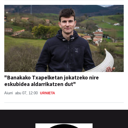
"Banakako Txapelketan jokatzeko nire
eskubidea aldarrikatzen dut"
Aiurri
abu 07, 12:00
URNIETA