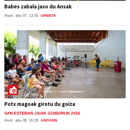
Babes zabala jaso du Ansak
Aiurri
abu 07, 13:55
URNIETA
Potx magoak girotu du goiza
SAN ESTEBAN JAIAK GOIBURUN 2026
Aiurri
abu 08, 16:28
ANDOAIN