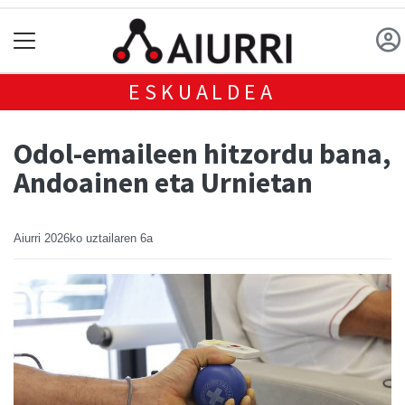
ESKUALDEA
Odol-emaileen hitzordu bana,
Andoainen eta Urnietan
Aiurri
2026ko uztailaren 6a