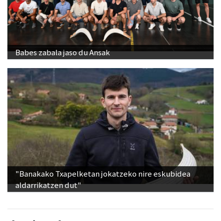
Babes zabala jaso du Ansak
"Banakako Txapelketan jokatzeko nire eskubidea
aldarrikatzen dut"