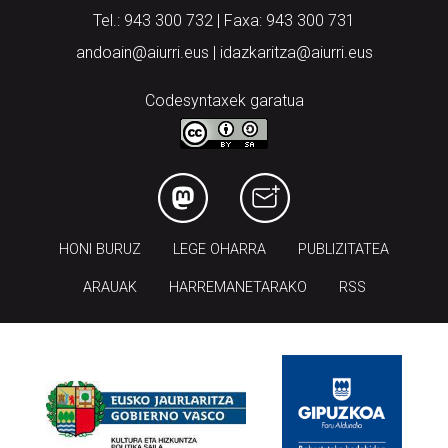
Tel.: 943 300 732 | Faxa: 943 300 731
andoain@aiurri.eus | idazkaritza@aiurri.eus
Codesyntaxek garatua
HONI BURUZ
LEGE OHARRA
PUBLIZITATEA
ARAUAK
HARREMANETARAKO
RSS