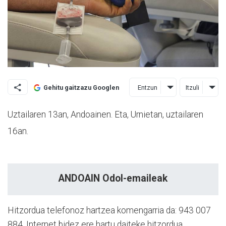
Entzun
Itzuli
Gehitu gaitzazu Googlen
Uztailaren 13an, Andoainen. Eta, Urnietan, uztailaren
16an.
ANDOAIN
Odol-emaileak
Hitzordua telefonoz hartzea komengarria da: 943 007
884. Internet bidez ere hartu daiteke hitzordua,