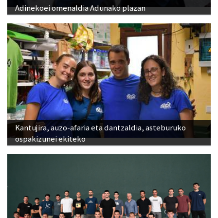
Adinekoei omenaldia Adunako plazan
Kantujira, auzo-afaria eta dantzaldia, asteburuko
ospakizunei ekiteko