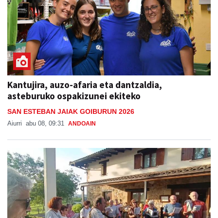
Kantujira, auzo-afaria eta dantzaldia,
asteburuko ospakizunei ekiteko
SAN ESTEBAN JAIAK GOIBURUN 2026
Aiurri
abu 08, 09:31
ANDOAIN