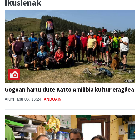
Ikusienak
Gogoan hartu dute Katto Amilibia kultur eragilea
Aiurri
abu 08, 13:24
ANDOAIN