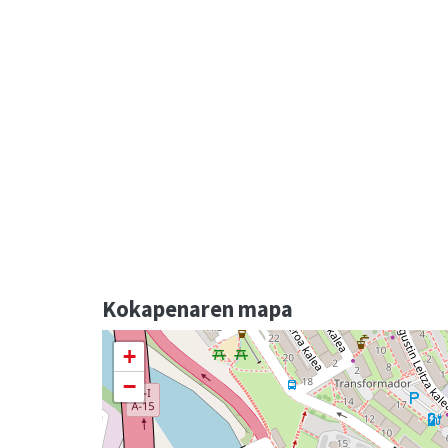
Kokapenaren mapa
+
−