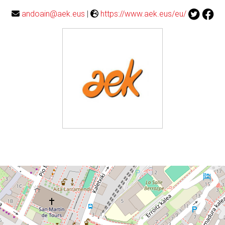
andoain@aek.eus
|
https://www.aek.eus/eu/