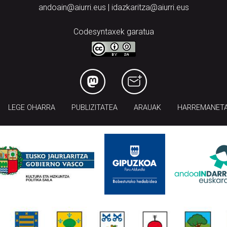
andoain@aiurri.eus | idazkaritza@aiurri.eus
Codesyntaxek garatua
LEGE OHARRA
PUBLIZITATEA
ARAUAK
HARREMANET