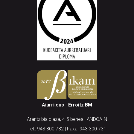
Aiurri.eus - Erroitz BM
Arantzibia plaza, 4-5 behea | ANDOAIN
Tel.: 943 300 732 | Faxa: 943 300 731