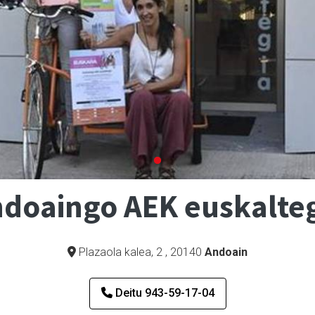
doaingo AEK euskalte
Plazaola kalea, 2
,
20140
Andoain
Deitu 943-59-17-04