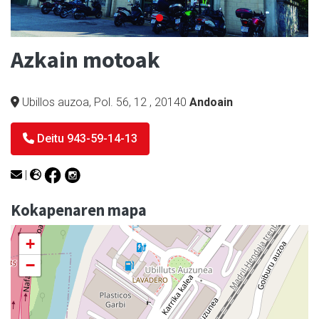
Azkain motoak
Ubillos auzoa, Pol. 56, 12
,
20140
Andoain
Deitu 943-59-14-13
|
Kokapenaren mapa
+
−