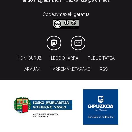
andoain@aiurri.eus | idazkaritza@aiurri.eus
Codesyntaxek garatua
HONI BURUZ
LEGE OHARRA
PUBLIZITATEA
ARAUAK
HARREMANETARAKO
RSS