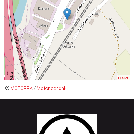
Leaflet
MOTORRA
/
Motor dendak