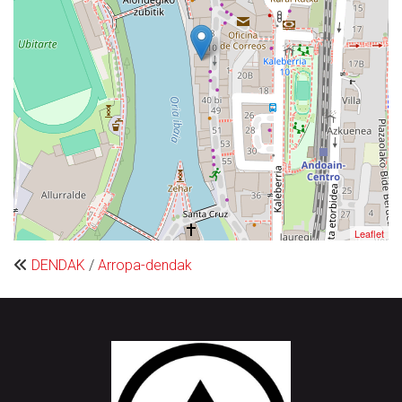
Leaflet
DENDAK
/
Arropa-dendak