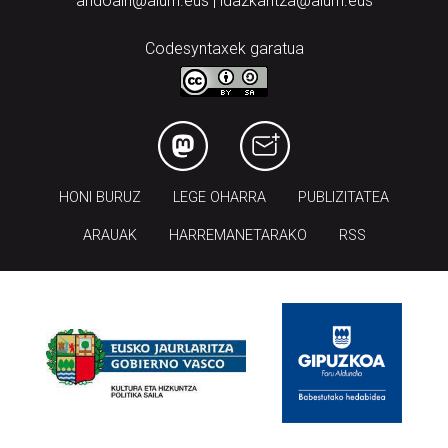
andoain@aiurri.eus | idazkaritza@aiurri.eus
Codesyntaxek garatua
HONI BURUZ
LEGE OHARRA
PUBLIZITATEA
ARAUAK
HARREMANETARAKO
RSS