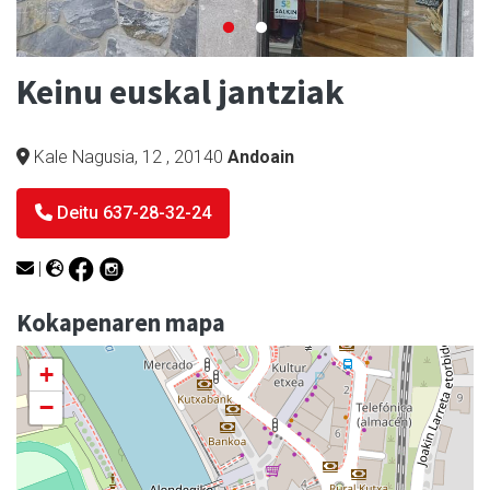
Keinu euskal jantziak
Kale Nagusia, 12
,
20140
Andoain
Deitu 637-28-32-24
|
Kokapenaren mapa
+
−