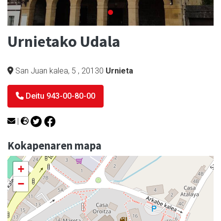
Urnietako Udala
San Juan kalea, 5
,
20130
Urnieta
Deitu 943-00-80-00
|
Kokapenaren mapa
+
−