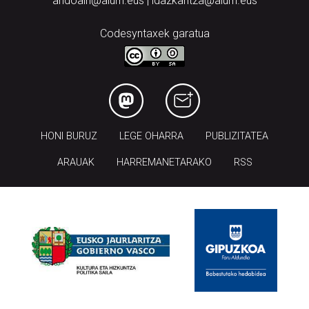
andoain@aiurri.eus | idazkaritza@aiurri.eus
Codesyntaxek garatua
HONI BURUZ
LEGE OHARRA
PUBLIZITATEA
ARAUAK
HARREMANETARAKO
RSS