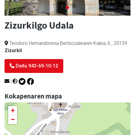
Zizurkilgo Udala
Teodoro Hernandorena Bertsozalearen Kalea, 6
,
20159
Zizurkil
Deitu 943-69-10-12
|
Kokapenaren mapa
+
−