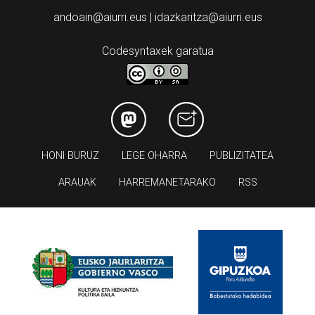
andoain@aiurri.eus | idazkaritza@aiurri.eus
Codesyntaxek garatua
HONI BURUZ
LEGE OHARRA
PUBLIZITATEA
ARAUAK
HARREMANETARAKO
RSS