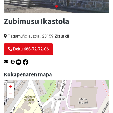
Zubimusu Ikastola
Pagamuño auzoa
,
20159
Zizurkil
Deitu 688-72-72-06
|
Kokapenaren mapa
+
−