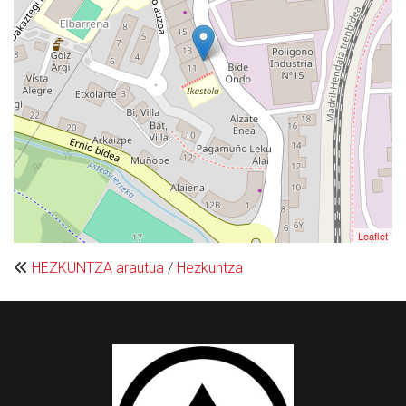
Leaflet
HEZKUNTZA arautua
/
Hezkuntza