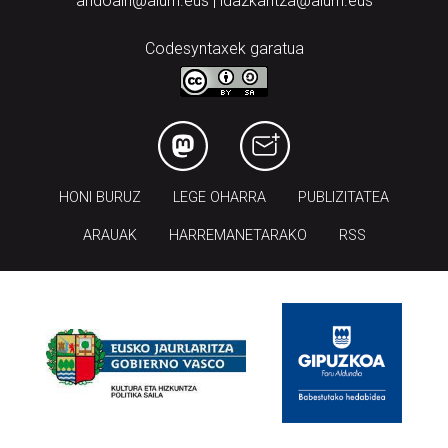
andoain@aiurri.eus | idazkaritza@aiurri.eus
Codesyntaxek garatua
HONI BURUZ
LEGE OHARRA
PUBLIZITATEA
ARAUAK
HARREMANETARAKO
RSS