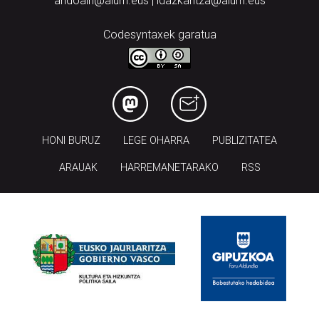
andoain@aiurri.eus | idazkaritza@aiurri.eus
Codesyntaxek garatua
HONI BURUZ
LEGE OHARRA
PUBLIZITATEA
ARAUAK
HARREMANETARAKO
RSS