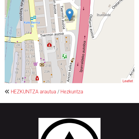
Leaflet
HEZKUNTZA arautua
/
Hezkuntza