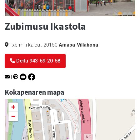
Zubimusu Ikastola
Txermin kalea
,
20150
Amasa-Villabona
Deitu 943-69-20-58
|
Kokapenaren mapa
+
−