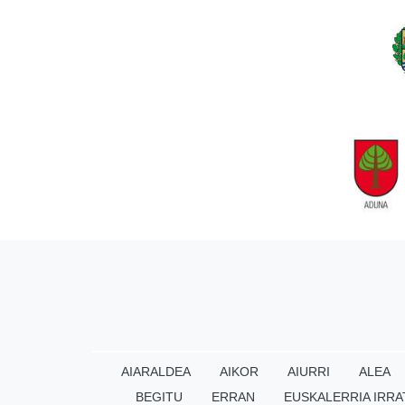
AIARALDEA
AIKOR
AIURRI
ALEA
BEGITU
ERRAN
EUSKALERRIA IRRA