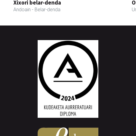
Xixori belar-denda
O
Andoain
- Belar-denda
Ur