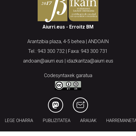
Aiurri.eus - Erroitz BM
Arantzibia plaza, 4-5 behea | ANDOAIN
Tel.: 943 300 732 | Faxa: 943 300 731
andoain@aiurri.eus | idazkaritza@aiurri.eus
Codesyntaxek garatua
LEGE OHARRA
PUBLIZITATEA
ARAUAK
HARREMANET