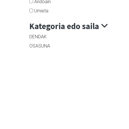
Andoain
Urnieta
Kategoria edo saila
DENDAK
OSASUNA