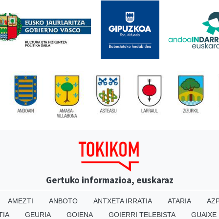
Gertuko informazioa, euskaraz
AMEZTI
ANBOTO
ANTXETA IRRATIA
ATARIA
AZP
TIA
GEURIA
GOIENA
GOIERRI TELEBISTA
GUAIXE