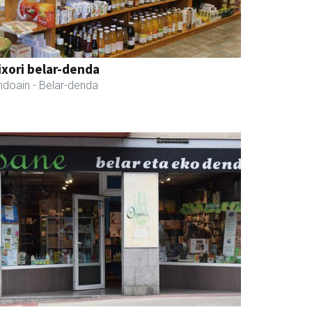
ixori belar-denda
ndoain
- Belar-denda