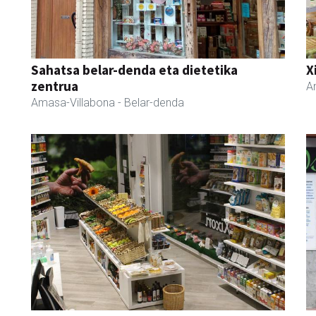
Sahatsa belar-denda eta dietetika
X
zentrua
A
Amasa-Villabona
- Belar-denda