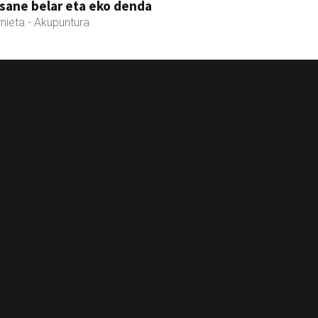
sane belar eta eko denda
nieta
- Akupuntura