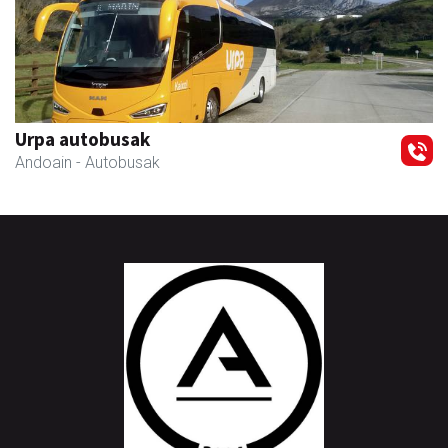
Urpa autobusak
Andoain
- Autobusak