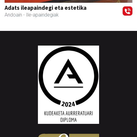
Adats ileapaindegi eta estetika
Andoain
- Ile-apaindegiak