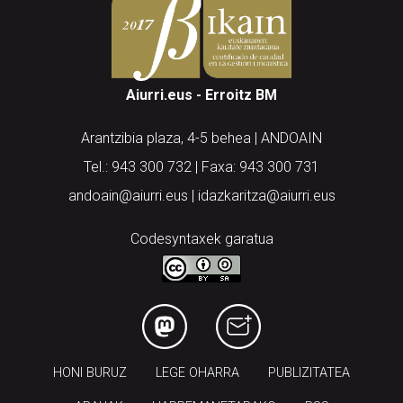
Aiurri.eus - Erroitz BM
Arantzibia plaza, 4-5 behea | ANDOAIN
Tel.: 943 300 732 | Faxa: 943 300 731
andoain@aiurri.eus | idazkaritza@aiurri.eus
Codesyntaxek garatua
HONI BURUZ
LEGE OHARRA
PUBLIZITATEA