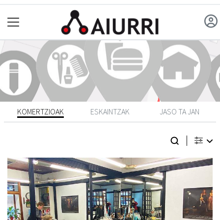
KOMERTZIOAK
ESKAINTZAK
JASO TA JAN