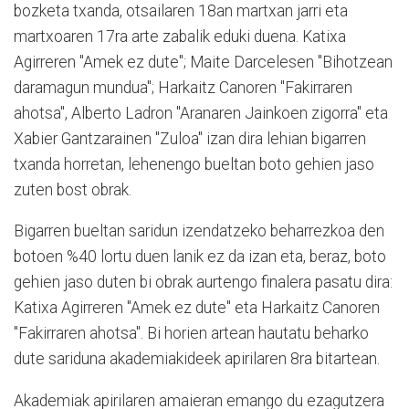
bozketa txanda, otsailaren 18an martxan jarri eta
martxoaren 17ra arte zabalik eduki duena. Katixa
Agirreren "Amek ez dute"; Maite Darcelesen "Bihotzean
daramagun mundua"; Harkaitz Canoren "Fakirraren
ahotsa", Alberto Ladron "Aranaren Jainkoen zigorra" eta
Xabier Gantzarainen "Zuloa" izan dira lehian bigarren
txanda horretan, lehenengo bueltan boto gehien jaso
zuten bost obrak.
Bigarren bueltan saridun izendatzeko beharrezkoa den
botoen %40 lortu duen lanik ez da izan eta, beraz, boto
gehien jaso duten bi obrak aurtengo finalera pasatu dira:
Katixa Agirreren "Amek ez dute" eta Harkaitz Canoren
"Fakirraren ahotsa". Bi horien artean hautatu beharko
dute sariduna akademiakideek apirilaren 8ra bitartean.
Akademiak apirilaren amaieran emango du ezagutzera