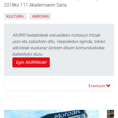
2018ko 111 Akademiaren Saria.
KULTURA
ANDOAIN
AIURRI hedabideak eskualdeko nortasun hitzak
jaso eta zabaltzen ditu. Harpidedun eginda, tokiko
albisteak euskaraz lantzen dituen komunikabidea
babestuko duzu.
Egin AIURRIkide!
Erantzun