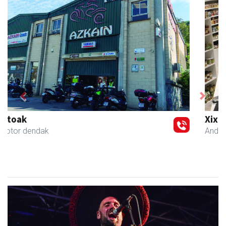
Previous
Next
Xixori belar-denda
Andoain
- Belar-denda