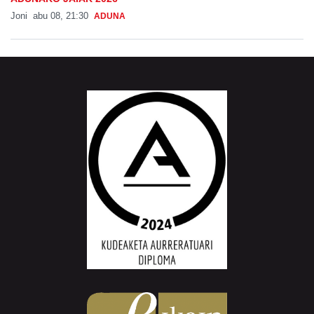
Joni
abu 08, 21:30
ADUNA