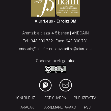
Aiurri.eus - Erroitz BM
Arantzibia plaza, 4-5 behea | ANDOAIN
Tel.: 943 300 732 | Faxa: 943 300 731
andoain@aiurri.eus | idazkaritza@aiurri.eus
Codesyntaxek garatua
HONI BURUZ
LEGE OHARRA
PUBLIZITATEA
ARAUAK
HARREMANETARAKO
RSS