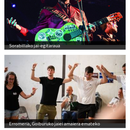
Sorabillako jai-egitaraua
Erromeria, Goiburuko jaiei amaiera emateko