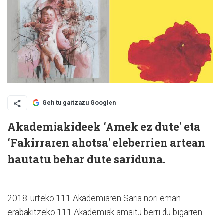
Gehitu gaitzazu Googlen
Akademiakideek ‘Amek ez dute' eta
‘Fakirraren ahotsa' eleberrien artean
hautatu behar dute sariduna.
2018. urteko 111 Akademiaren Saria nori eman
erabakitzeko 111 Akademiak amaitu berri du bigarren