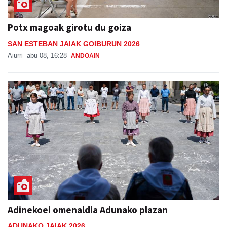
Potx magoak girotu du goiza
SAN ESTEBAN JAIAK GOIBURUN 2026
Aiurri
abu 08, 16:28
ANDOAIN
Adinekoei omenaldia Adunako plazan
ADUNAKO JAIAK 2026