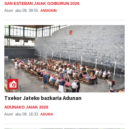
SAN ESTEBAN JAIAK GOIBURUN 2026
Aiurri
abu 09, 09:55
ANDOAIN
Txekor Jateko bazkaria Adunan
ADUNAKO JAIAK 2026
Aiurri
abu 09, 16:33
ADUNA