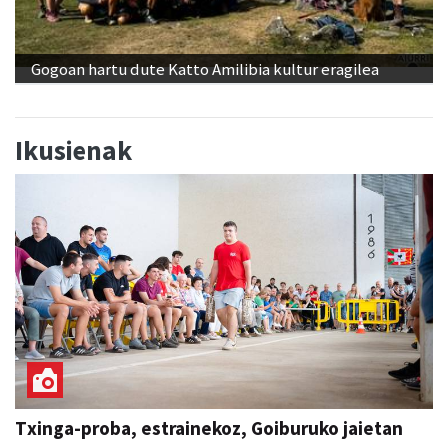
Gogoan hartu dute Katto Amilibia kultur eragilea
Ikusienak
Txinga-proba, estrainekoz, Goiburuko jaietan