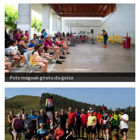
Potx magoak girotu du goiza