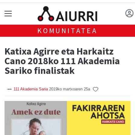
KOMUNITATEA
Katixa Agirre eta Harkaitz
Cano 2018ko 111 Akademia
Sariko finalistak
111 Akademia Saria
2019ko martxoaren 25a