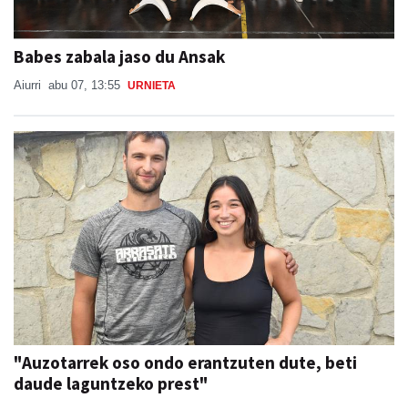
Babes zabala jaso du Ansak
Aiurri
abu 07, 13:55
URNIETA
"Auzotarrek oso ondo erantzuten dute, beti
daude laguntzeko prest"