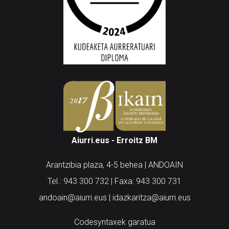
Aiurri.eus - Erroitz BM
Arantzibia plaza, 4-5 behea | ANDOAIN
Tel.: 943 300 732 | Faxa: 943 300 731
andoain@aiurri.eus | idazkaritza@aiurri.eus
Codesyntaxek garatua