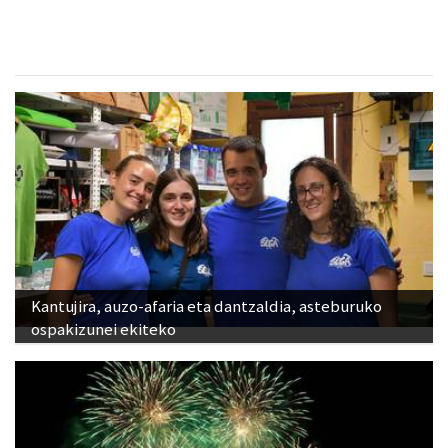
Kantujira, auzo-afaria eta dantzaldia, asteburuko
ospakizunei ekiteko