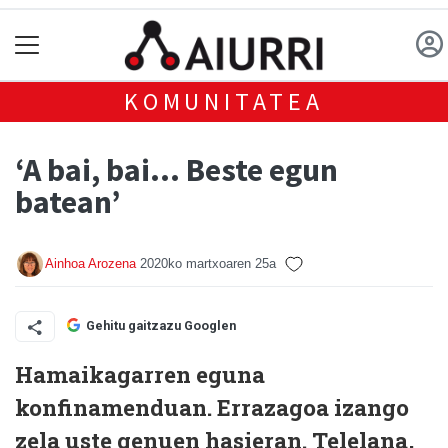
KOMUNITATEA
‘A bai, bai… Beste egun
batean’
Ainhoa Arozena
2020ko martxoaren 25a
Gehitu gaitzazu Googlen
Hamaikagarren eguna
konfinamenduan. Errazagoa izango
zela uste genuen hasieran. Telelana,