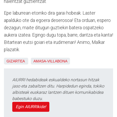
haientzat guztientzat.
Epe laburrean etorriko dira garai hobeak. Laster
apalduko ote da egoera deserosoa! Eta orduan, espero
dezagun, maite ditugun guztiekin batera ospatzeko
aukera izatea. Egingo dugu topa, barre, dantza eta kanta!
Bitartean eutsi goiari eta irudimenari! Animo, Malkar
plazatik.
GIZARTEA
AMASA-VILLABONA
AIURRI hedabideak eskualdeko nortasun hitzak
jaso eta zabaltzen ditu. Harpidedun eginda, tokiko
albisteak euskaraz lantzen dituen komunikabidea
babestuko duzu.
Egin AIURRIkide!