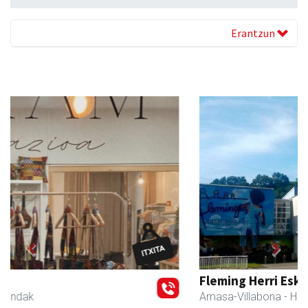
Erantzun
Previous
Next
Fleming Herri Eskola
Amasa-Villabona
- Hezkuntza