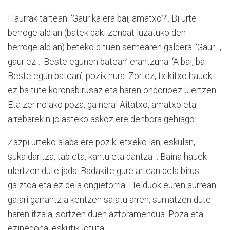
Haurrak tartean. ‘Gaur kalera bai, amatxo?’. Bi urte
berrogeialdian (batek daki zenbat luzatuko den
berrogeialdian) beteko dituen semearen galdera. ‘Gaur…,
gaur ez… Beste egunen batean’ erantzuna. ‘A bai, bai…
Beste egun batean’, pozik hura. Zortez, txikitxo hauek
ez baitute koronabirusaz eta haren ondorioez ulertzen.
Eta zer nolako poza, gainera! Aitatxo, amatxo eta
arrebarekin jolasteko askoz ere denbora gehiago!
Zazpi urteko alaba ere pozik: etxeko lan, eskulan,
sukaldaritza, tableta, kantu eta dantza… Baina hauek
ulertzen dute jada. Badakite gure artean dela birus
gaiztoa eta ez dela ongietorria. Helduok euren aurrean
gaiari garrantzia kentzen saiatu arren, sumatzen dute
haren itzala, sortzen duen aztoramendua. Poza eta
ezinegona, eskutik lotuta.