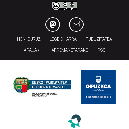
HONI BURUZ
LEGE OHARRA
PUBLIZITATEA
ARAUAK
HARREMANETARAKO
RSS