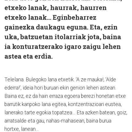
etxeko lanak, haurrak, haurren
etxeko lanak… Eginbeharrez
gainezka daukagu eguna. Eta, ezin
uka, batzuetan itolarriak jota, baina
ia konturatzerako igaro zaigu lehen
astea eta erdia.
Telelana. Bulegoko lana etxetik. ‘A ze mauka!, ‘Alde
ederra!’, ideia hori buruan ekin genion lehen astean.
Baina ez, ez da hain erraza egoera berezi honetan etxe
barrutik kanpoko lana egitea, kontzentrazioari eustea,
lanerako tarte egokia topatzea… Eta azken batean, goiz,
arratsalde eta gau, nahas-mahasean, baina burua
hortxe, lanean…