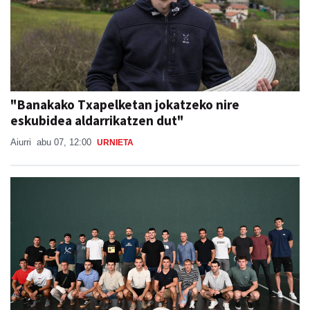
"Banakako Txapelketan jokatzeko nire
eskubidea aldarrikatzen dut"
Aiurri
abu 07, 12:00
URNIETA