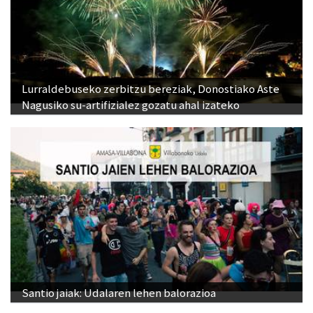
Lurraldebuseko zerbitzu bereziak, Donostiako Aste
Nagusiko su-artifizialez gozatu ahal izateko
Santio jaiak: Udalaren lehen balorazioa