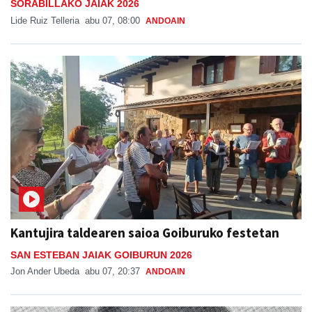
SORABILLAKO JAIAK 2026
Lide Ruiz Telleria
abu 07, 08:00
ANDOAIN
Kantujira taldearen saioa Goiburuko festetan
SAN ESTEBAN JAIAK GOIBURUN 2026
Jon Ander Ubeda
abu 07, 20:37
ANDOAIN