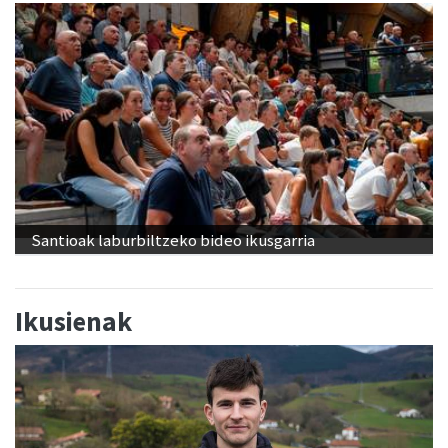
Santioak laburbiltzeko bideo ikusgarria
Ikusienak