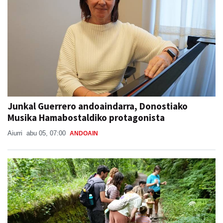
Junkal Guerrero andoaindarra, Donostiako
Musika Hamabostaldiko protagonista
Aiurri
abu 05, 07:00
ANDOAIN