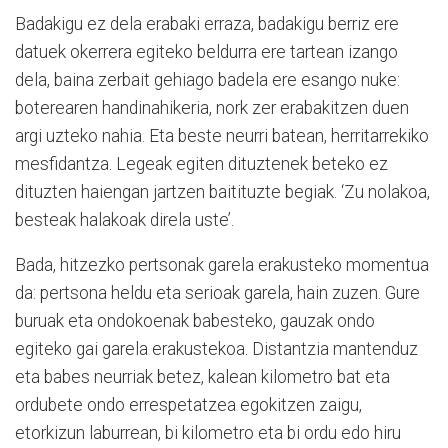
Badakigu ez dela erabaki erraza, badakigu berriz ere
datuek okerrera egiteko beldurra ere tartean izango
dela, baina zerbait gehiago badela ere esango nuke:
boterearen handinahikeria, nork zer erabakitzen duen
argi uzteko nahia. Eta beste neurri batean, herritarrekiko
mesfidantza. Legeak egiten dituztenek beteko ez
dituzten haiengan jartzen baitituzte begiak. ‘Zu nolakoa,
besteak halakoak direla uste’.
Bada, hitzezko pertsonak garela erakusteko momentua
da: pertsona heldu eta serioak garela, hain zuzen. Gure
buruak eta ondokoenak babesteko, gauzak ondo
egiteko gai garela erakustekoa. Distantzia mantenduz
eta babes neurriak betez, kalean kilometro bat eta
ordubete ondo errespetatzea egokitzen zaigu,
etorkizun laburrean, bi kilometro eta bi ordu edo hiru