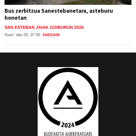
Bus zerbitzua Sanestebanetara, asteburu
honetan
SAN ESTEBAN JAIAK GOIBURUN 2026
Aiurri
abu 05, 07:00
ANDOAIN