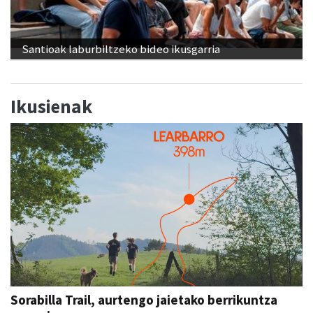
Santioak laburbiltzeko bideo ikusgarria
Ikusienak
Sorabilla Trail, aurtengo jaietako berrikuntza