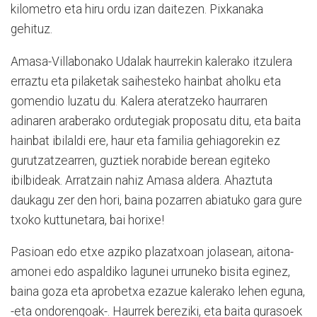
kilometro eta hiru ordu izan daitezen. Pixkanaka
gehituz.
Amasa-Villabonako Udalak haurrekin kalerako itzulera
erraztu eta pilaketak saihesteko hainbat aholku eta
gomendio luzatu du. Kalera ateratzeko haurraren
adinaren araberako ordutegiak proposatu ditu, eta baita
hainbat ibilaldi ere, haur eta familia gehiagorekin ez
gurutzatzearren, guztiek norabide berean egiteko
ibilbideak. Arratzain nahiz Amasa aldera. Ahaztuta
daukagu zer den hori, baina pozarren abiatuko gara gure
txoko kuttunetara, bai horixe!
Pasioan edo etxe azpiko plazatxoan jolasean, aitona-
amonei edo aspaldiko lagunei urruneko bisita eginez,
baina goza eta aprobetxa ezazue kalerako lehen eguna,
-eta ondorengoak-. Haurrek bereziki, eta baita gurasoek