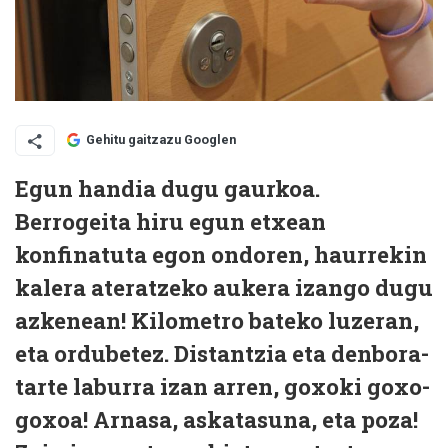
Gehitu gaitzazu Googlen
Egun handia dugu gaurkoa.
Berrogeita hiru egun etxean
konfinatuta egon ondoren, haurrekin
kalera ateratzeko aukera izango dugu
azkenean! Kilometro bateko luzeran,
eta ordubetez. Distantzia eta denbora-
tarte laburra izan arren, goxoki goxo-
goxoa! Arnasa, askatasuna, eta poza!