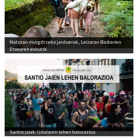
Naturan murgiltzeko jarduerak, Leizaran Bisitarien
Etxearen eskutik
Santio jaiak: Udalaren lehen balorazioa