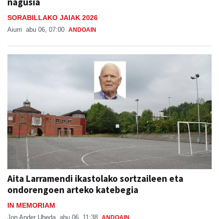
nagusia
SORABILLAKO JAIAK 2026
Aiurri
abu 06, 07:00
ANDOAIN
Aita Larramendi ikastolako sortzaileen eta
ondorengoen arteko katebegia
IN MEMORIAM
Jon Ander Ubeda
abu 06, 11:38
ANDOAIN