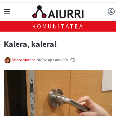
KOMUNITATEA
Kalera, kalera!
Ainhoa Arozena
2020ko apirilaren 26a