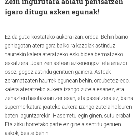
Zein ingurutara abiatu pentsatzen
igaro ditugu azken egunak!
Ez da gutxi kostatako aukera izan, ordea. Behin baino
gehiagotan atera gara balkoira kazolak astinduz
haurrekin kalera ateratzeko eskubidea bermatzeko
eskatzera. Joan zen astean azkenengoz, eta arrazoi
osoz, gogoz astindu genituen gainera. Asteak
zeramatzaten haurrek egunean behin, ordubetez-edo,
kalera ateratzeko aukera izango zutela esanez, eta
zehazten hasitakoan zer esan, eta pasiatzera ez, baina
supermerkatura joateko aukera izango zutela helduren
baten laguntzarekin. Haserretu egin ginen, sutu erabat.
Eta zirku horretako parte ez ginela sentitu genuen
askok, beste behin.