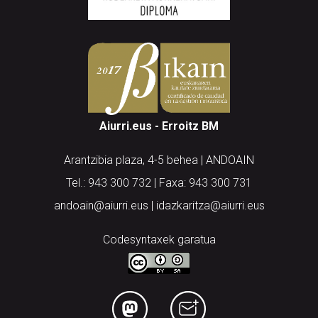
Aiurri.eus - Erroitz BM
Arantzibia plaza, 4-5 behea | ANDOAIN
Tel.: 943 300 732 | Faxa: 943 300 731
andoain@aiurri.eus | idazkaritza@aiurri.eus
Codesyntaxek garatua