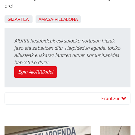
ere!
GIZARTEA
AMASA-VILLABONA
AIURRI hedabideak eskualdeko nortasun hitzak
jaso eta zabaltzen ditu. Harpidedun eginda, tokiko
albisteak euskaraz lantzen dituen komunikabidea
babestuko duzu.
Egin AIURRIkide!
Erantzun