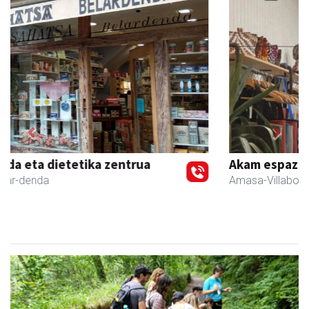
Previous
Next
Akam espazioa
Amasa-Villabona
- Arropa-dendak