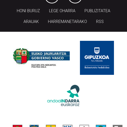
HONI BURUZ
LEGE OHARRA
PUBLIZITATEA
ARAUAK
HARREMANETARAKO
RSS