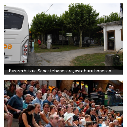
Bus zerbitzua Sanestebanetara, asteburu honetan