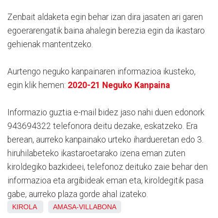
Zenbait aldaketa egin behar izan dira jasaten ari garen
egoerarengatik baina ahalegin berezia egin da ikastaro
gehienak mantentzeko.
Aurtengo neguko kanpainaren informazioa ikusteko,
egin klik hemen:
2020-21 Neguko Kanpaina
Informazio guztia e-mail bidez jaso nahi duen edonork
943694322 telefonora deitu dezake, eskatzeko. Era
berean, aurreko kanpainako urteko ihardueretan edo 3.
hiruhilabeteko ikastaroetarako izena eman zuten
kiroldegiko bazkideei, telefonoz deituko zaie behar den
informazioa eta argibideak eman eta, kiroldegitik pasa
gabe, aurreko plaza gorde ahal izateko.
KIROLA
AMASA-VILLABONA