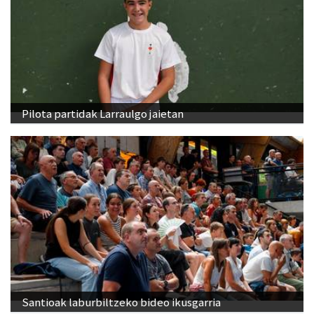
Pilota partidak Larraulgo jaietan
Santioak laburbiltzeko bideo ikusgarria