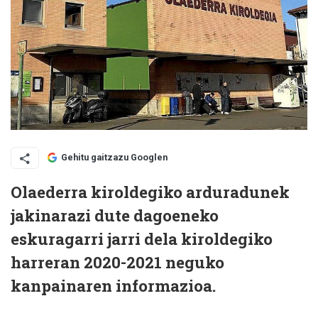
Gehitu gaitzazu Googlen
Olaederra kiroldegiko arduradunek
jakinarazi dute dagoeneko
eskuragarri jarri dela kiroldegiko
harreran 2020-2021 neguko
kanpainaren informazioa.