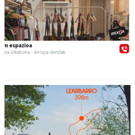
Previous
Next
Erniobea BHI
Amasa-Villabona
- Hezkuntza