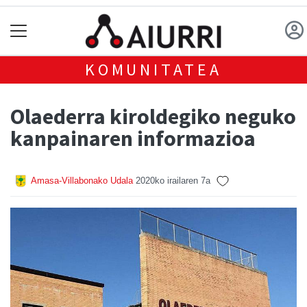
KOMUNITATEA
Olaederra kiroldegiko neguko
kanpainaren informazioa
Amasa-Villabonako Udala
2020ko irailaren 7a