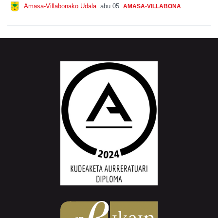
Amasa-Villabonako Udala
abu 05
AMASA-VILLABONA