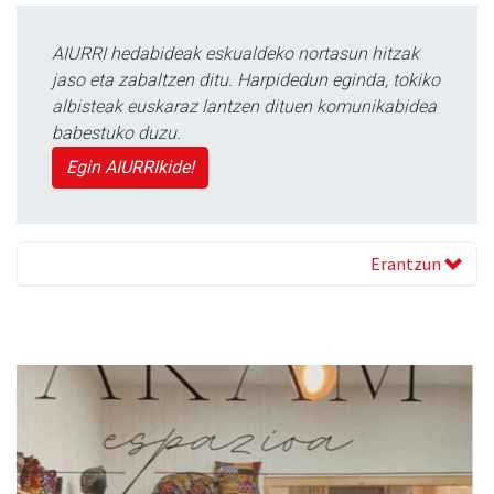
AIURRI hedabideak eskualdeko nortasun hitzak
jaso eta zabaltzen ditu. Harpidedun eginda, tokiko
albisteak euskaraz lantzen dituen komunikabidea
babestuko duzu.
Egin AIURRIkide!
Erantzun