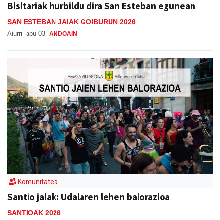
Bisitariak hurbildu dira San Esteban egunean
SAN ESTEBAN JAIAK GOIBURUN 2026
Aiurri
abu 03
ANDOAIN
Komunitatea
Santio jaiak: Udalaren lehen balorazioa
SANTIOAK 2026