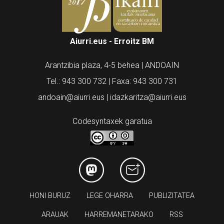
Aiurri.eus - Erroitz BM
Arantzibia plaza, 4-5 behea | ANDOAIN
Tel.: 943 300 732 | Faxa: 943 300 731
andoain@aiurri.eus | idazkaritza@aiurri.eus
Codesyntaxek garatua
HONI BURUZ
LEGE OHARRA
PUBLIZITATEA
ARAUAK
HARREMANETARAKO
RSS