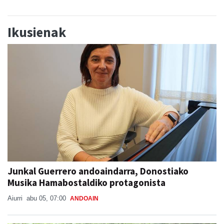
Ikusienak
Junkal Guerrero andoaindarra, Donostiako
Musika Hamabostaldiko protagonista
Aiurri
abu 05, 07:00
ANDOAIN