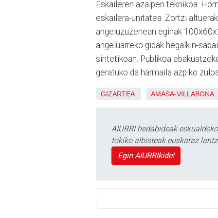
Eskaileren azalpen teknikoa: Hor
eskailera-unitatea. Zortzi altuerak
angeluzuzenean eginak 100x60x2mm
angeluarreko gidak hegalkin-sabai
sintetikoan. Publikoa ebakuatzek
geratuko da harmaila azpiko zulo
GIZARTEA
AMASA-VILLABONA
AIURRI hedabideak eskualdeko n
tokiko albisteak euskaraz lan
Egin AIURRIkide!