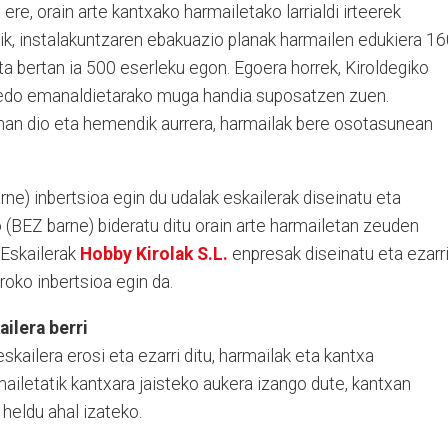
 ere, orain arte kantxako harmailetako larrialdi irteerek
ik, instalakuntzaren ebakuazio planak harmailen edukiera 1
ta bertan ia 500 eserleku egon. Egoera horrek, Kiroldegiko
i edo emanaldietarako muga handia suposatzen zuen.
eman dio eta hemendik aurrera, harmailak bere osotasunean
ne) inbertsioa egin du udalak eskailerak diseinatu eta
 (BEZ barne) bideratu ditu orain arte harmailetan zeuden
 Eskailerak
Hobby Kirolak S.L.
enpresak diseinatu eta ezarr
roko inbertsioa egin da.
ailera berri
eskailera erosi eta ezarri ditu, harmailak eta kantxa
mailetatik kantxara jaisteko aukera izango dute, kantxan
a heldu ahal izateko.