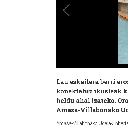
Lau eskailera berri ero
konektatuz ikusleak kan
heldu ahal izateko. Oro
Amasa-Villabonako Ud
Amasa-Villabonako Udalak inberts