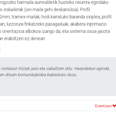
migoizko harmaila aurrealdetik husteko neurrira egindako
o eskailerak (sei maila gehi deskansiloa). Profil
, tramex-mailak, hodi karratuko baranda sinplea, profil
an, lurzorura finkatzeko pasagailuak, akabera inprimazio
o orientazioa albokoa izango da, eta sistema osoa jasota
an erabiltzen ez denean.
ortasun hitzak jaso eta zabaltzen ditu. Harpidedun eginda,
tzen dituen komunikabidea babestuko duzu.
Erantzun