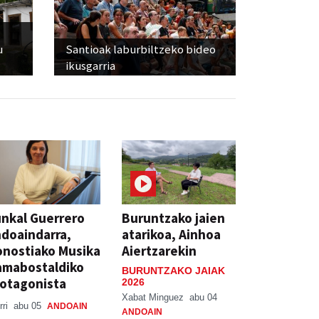
u
Santioak laburbiltzeko bideo
ikusgarria
nkal Guerrero
Buruntzako jaien
doaindarra,
atarikoa, Ainhoa
nostiako Musika
Aiertzarekin
amabostaldiko
BURUNTZAKO JAIAK
otagonista
2026
Xabat Minguez
abu 04
rri
abu 05
ANDOAIN
ANDOAIN