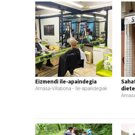
Eizmendi ile-apaindegia
Sahat
diete
Amasa-Villabona
- Ile-apaindegiak
Amasa