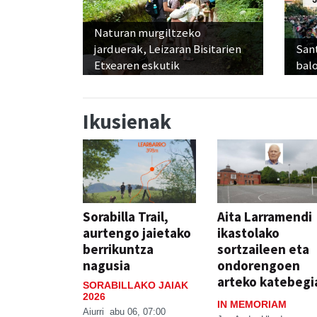
Naturan murgiltzeko
jarduerak, Leizaran Bisitarien
Sant
Etxearen eskutik
balo
Ikusienak
Sorabilla Trail,
Aita Larramendi
aurtengo jaietako
ikastolako
berrikuntza
sortzaileen eta
nagusia
ondorengoen
arteko katebegi
SORABILLAKO JAIAK
2026
IN MEMORIAM
Aiurri
abu 06, 07:00