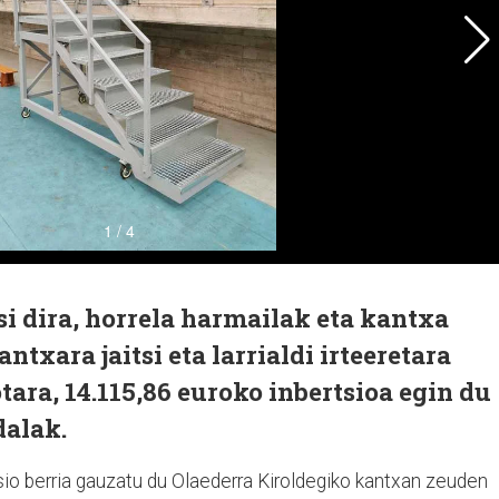
si dira, horrela harmailak eta kantxa
txara jaitsi eta larrialdi irteeretara
tara, 14.115,86 euroko inbertsioa egin du
alak.
io berria gauzatu du Olaederra Kiroldegiko kantxan zeuden