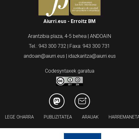
Aiurri.eus - Erroitz BM
Arantzibia plaza, 4-5 behea | ANDOAIN
Tel.: 943 300 732 | Faxa: 943 300 731
andoain@aiurri.eus | idazkaritza@aiurri.eus
Codesyntaxek garatua
LEGE OHARRA
PUBLIZITATEA
ARAUAK
HARREMANET