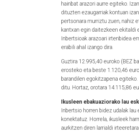
hainbat arazori aurre egiteko. Izan
dituzten ezaugarriak kontuan izan
pertsonara murriztu zuen, nahiz e
kantxan egin daitezkeen ekitald
Inbertsioak arazoari irtenbidea 
erabili ahal izango dira.
Guztira 12.995,40 euroko (BEZ bar
erosteko eta beste 1.120,46 euro
barandilen egokitzapena egiteko.
ditu. Hortaz, orotara 14.115,86 eu
Ikusleen ebakuaziorako lau esk
Inbertsio horren bidez udalak lau 
konektatuz. Horrela, ikusleek har
aurkitzen diren larrialdi irteeretar