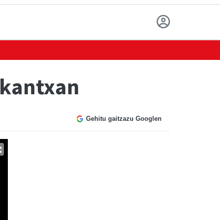
 kantxan
Gehitu gaitzazu Googlen