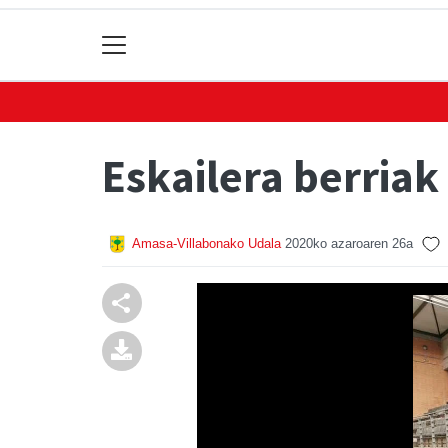
Eskailera berriak
Amasa-Villabonako Udala
2020ko azaroaren 26a