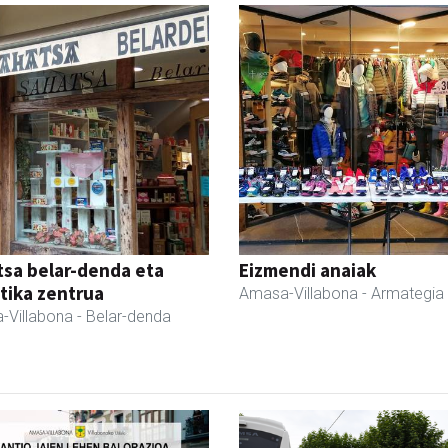
sa belar-denda eta
Eizmendi anaiak
tika zentrua
Amasa-Villabona
- Armategia
-Villabona
- Belar-denda