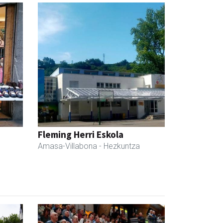
Fleming Herri Eskola
Amasa-Villabona
- Hezkuntza