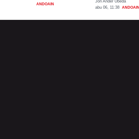
Jon Ander Ubeda
ANDOAIN
abu 06, 11:38
ANDOAI